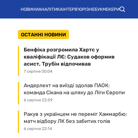
НОВИНИ
АНАЛІТИКА
ІНТЕРВ'Ю
РІЗНЕ
БУКМЕКЕРИ
ОСТАННІ НОВИНИ
Бенфіка розгромила Хартс у
кваліфікації ЛЄ: Судаков оформив
асист, Трубін відпочивав
7 серпня 00:04
Андерлехт на виїзді здолав ПАОК:
команда Сікана на шляху до Ліги Європи
6 серпня 22:59
Ракув з українцем не переміг Хаммарбю:
матч відбору ЛК без забитих голів
6 серпня 22:14