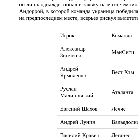
он лишь однажды попал в заявку на матч чемпион
Андоррой, в которой команда украинца победила
на предпоследнем месте, всерьез рискуя вылететь
Игрок
Команда
Александр
МанСити
Зинченко
Андрей
Вест Хэм
Ярмоленко
Руслан
Аталанта
Малиновский
Евгений Шахов
Лечче
Андрей Лунин
Вальядоли
Василий Кравец
Леганес