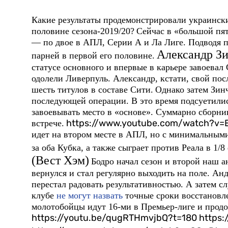
Какие результаты продемонстрировали украински
половине сезона-2019/20?
Сейчас в «большой пя
— по двое в АПЛ, Серии А и Ла Лиге. Подводя п
Александр З
парней в первой его половине.
статусе основного и впервые в карьере завоевал
одолели Ливерпуль. Александр, кстати, свой пос
шесть титулов в составе Сити.
Однако затем Зин
последующей операции. В это время подсуетилис
завоевывать место в «основе». Суммарно сборник
https://www.youtube.com/watch?v
встрече.
идет на втором месте в АПЛ, но с минимальным
за оба Кубка, а также сыграет против Реала в 1/
(Вест Хэм)
Бодро начал сезон и второй наш 
вернулся и стал регулярно выходить на поле. Анд
перестал радовать результативностью. А затем 
клубе
не могут назвать
точные сроки восстановле
молотобойцы идут 16-ми в Премьер-лиге и продо
https://youtu.be/qugRTHmvjbQ?t=180 http