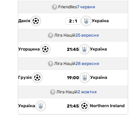
Friendlies
7 червня
Данія
Україна
2 : 1
Ліга Націй
25 вересня
Угорщина
Україна
21:45
Ліга Націй
28 вересня
Грузія
Україна
19:00
Ліга Націй
2 жовтня
Україна
Northern Ireland
21:45