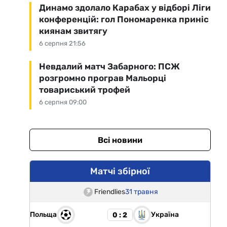
Динамо здолало Карабах у відборі Ліги
конференцій: гол Пономаренка приніс
киянам звитягу
6 серпня 21:56
Невдалий матч Забарного: ПСЖ
розгромно програв Мальорці
товариський трофей
6 серпня 09:00
Всі новини
Матчі збірної
Friendlies
31 травня
Польща
Україна
0 : 2