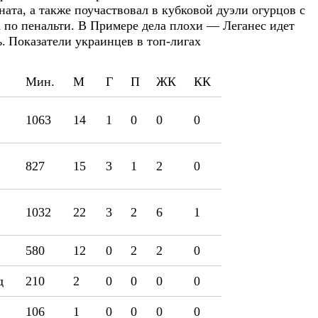
ата, а также поучаствовал в кубковой дуэли огурцов с
 по пенальти. В Примере дела плохи — Леганес идет
.
Показатели украинцев в топ-лигах
Мин.
М
Г
П
ЖК
КК
1063
14
1
0
0
0
827
15
3
1
2
0
1032
22
3
2
6
1
580
12
0
2
2
0
д
210
2
0
0
0
0
106
1
0
0
0
0