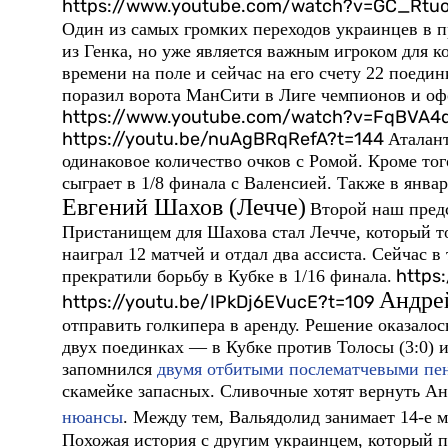
https://www.youtube.com/watch?v=GC_Rt
Один из самых громких переходов украинцев в 
из Генка, но уже является важным игроком для к
времени на поле и сейчас на его счету 22 поеди
поразил ворота МанСити в Лиге чемпионов и оф
https://www.youtube.com/watch?v=FqBVA4q
https://youtu.be/nuAgBRqRefA?t=144
Аталант
одинаковое количество очков с Ромой. Кроме то
сыграет в 1/8 финала с Валенсией. Также в янва
Евгений Шахов (Лечче)
Второй наш предс
Пристанищем для Шахова стал Лечче, который то
наиграл 12 матчей и отдал два ассиста. Сейчас 
https
прекратили борьбу в Кубке в 1/16 финала.
Андре
https://youtu.be/IPkDj6EVucE?t=109
отправить голкипера в аренду. Решение оказалос
двух поединках — в Кубке против Толосы (3:0) и
запомнился
двумя отбитыми послематчевыми пе
скамейке запасных. Сливочные хотят вернуть Анд
нюансы
. Между тем, Вальядолид занимает 14-е м
Похожая история с другим украинцем, который 