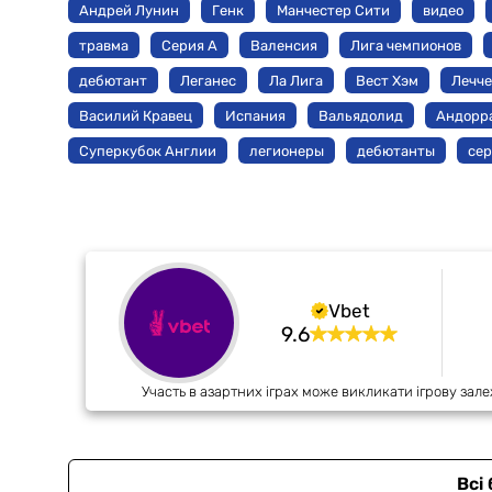
Андрей Лунин
Генк
Манчестер Сити
видео
травма
Серия А
Валенсия
Лига чемпионов
дебютант
Леганес
Ла Лига
Вест Хэм
Лечче
Василий Кравец
Испания
Вальядолид
Андорр
Суперкубок Англии
легионеры
дебютанты
сер
Vbet
9.6
Участь в азартних іграх може викликати ігрову зале
Всі