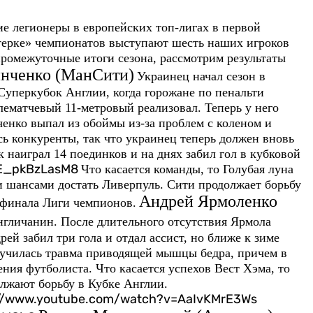
е легионеры в европейских топ-лигах в первой
терке» чемпионатов выступают шесть наших игроков
ромежуточные итоги сезона, рассмотрим результаты
инченко (МанСити)
Украинец начал сезон в
 Суперкубок Англии, когда горожане по пенальти
лематчевый 11-метровый реализовал. Теперь у него
ченко выпал из обоймы из-за проблем с коленом и
ь конкуренты, так что украинец теперь должен вновь
 наиграл 14 поединков и на днях забил гол в кубковой
=E_pkBzLasM8
Что касается команды, то Голубая луна
и шансами достать Ливерпуль. Сити продолжает борьбу
Андрей Ярмоленко
8 финала Лиги чемпионов.
англичанин. После длительного отсутствия Ярмола
рей забил три гола и отдал ассист, но ближе к зиме
случилась травма приводящей мышцы бедра, причем в
ния футболиста. Что касается успехов Вест Хэма, то
лжают борьбу в Кубке Англии.
s://www.youtube.com/watch?v=AaIvKMrE3Ws