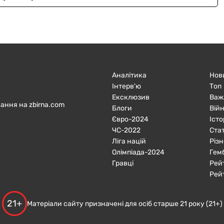
Аналітика
Нов
Інтерв'ю
Топ
Ексклюзив
Важ
ання на zbirna.com
Блоги
Війн
Євро-2024
Істо
ЧC-2022
Ста
Ліга націй
Різн
Олімпіада-2024
Гем
Гравці
Рей
Рей
21+
Матеріали сайту призначені для осіб старше 21 року (21+)