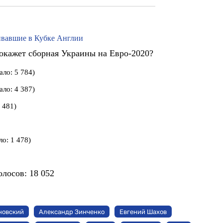
ивавшие в Кубке Англии
покажет сборная Украины на Евро-2020?
ало: 5 784)
ало: 4 387)
 481)
о: 1 478)
олосов:
18 052
новский
Александр Зинченко
Евгений Шахов