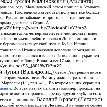
Руслан Малиновский (Аталанта)
uoMCbQ
прошлом году. Малиновский летом пришел в Аталанту
оманды. Постепенно хавбек стал получать все больше
нка. Руслан не забывает и про голы — наш легионер
ормил два мяча в Серии А.
oWZY https://youtu.be/3jw1qXbFLaY?t=63
а находится на четвертом месте в чемпионате, имея
го, Богиня удачно дебютировала в Лиге чемпионов и
ре бергамаски начнут свой путь в Кубке Италии.
тавитель в Италии оказался довольно неожиданно.
лько что повысился в классе. За полсезона украинец
в турнирной таблице Волки идут 17-ми, а также
://youtu.be/SS_j8018WTk?t=22
й Лунин (Вальядолид)
Летом Реал решил вновь
ь неправильным, ведь Лунину дали сыграть только в
 Марбельи (1:1, пен. 4:1). Во втором из них украинец
нальти
. Во всех матчах Ла Лиги голкипер просидел на
рея зимой и отправить в аренду другой клуб, но есть
Василий Кравец (Леганес)
есто в чемпионате.
прошлой зимой перешел в Леганес. В нынешнем сезоне