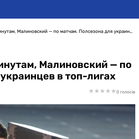
Зинченко впереди по минутам, Малиновский — по матчам. Полсезона для украинцев в топ-лигах
инутам, Малиновский — по
 украинцев в топ-лигах
★
★
★
★
★
★
★
★
★
★
0 голосів