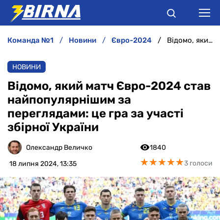
команда №1
новини
євро-2024
Відомо, який матч Євро-2024 став найпопулярнішим за переглядами: це гра за участі збірної України
НОВИНИ
НОВИНИ
АНАЛІТИКА
Відомо, який матч Євро-2024 став
найпопулярнішим за
ІНТЕРВ'Ю
переглядами: це гра за участі
збірної України
РІЗНЕ
Олександр Величко
1840
БУКМЕКЕРИ
★
★
★
★
★
★
★
★
★
★
3 голоси
18 липня 2024, 13:35