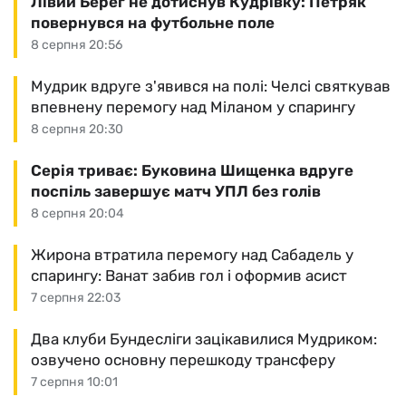
Лівий Берег не дотиснув Кудрівку: Петряк
повернувся на футбольне поле
8 серпня 20:56
Мудрик вдруге з'явився на полі: Челсі святкував
впевнену перемогу над Міланом у спарингу
8 серпня 20:30
Серія триває: Буковина Шищенка вдруге
поспіль завершує матч УПЛ без голів
8 серпня 20:04
Жирона втратила перемогу над Сабадель у
спарингу: Ванат забив гол і оформив асист
7 серпня 22:03
Два клуби Бундесліги зацікавилися Мудриком:
озвучено основну перешкоду трансферу
7 серпня 10:01