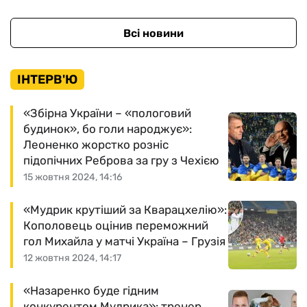
Всі новини
ІНТЕРВ'Ю
«Збірна України – «пологовий
будинок», бо голи народжує»:
Леоненко жорстко розніс
підопічних Реброва за гру з Чехією
15 жовтня 2024, 14:16
«Мудрик крутіший за Кварацхелію»:
Кополовець оцінив переможний
гол Михайла у матчі Україна – Грузія
12 жовтня 2024, 14:17
«Назаренко буде гідним
конкурентом Мудрика»: тренер