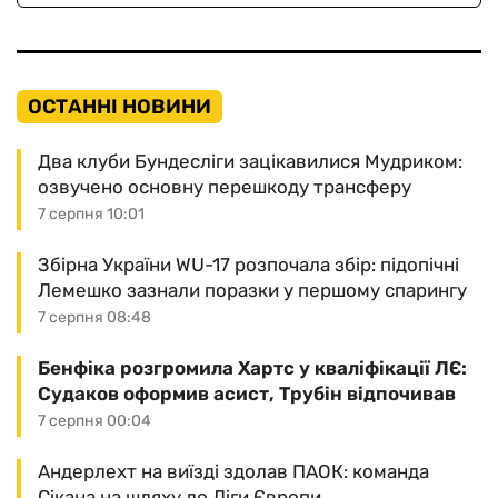
ОСТАННІ НОВИНИ
Два клуби Бундесліги зацікавилися Мудриком:
озвучено основну перешкоду трансферу
7 серпня 10:01
Збірна України WU-17 розпочала збір: підопічні
Лемешко зазнали поразки у першому спарингу
7 серпня 08:48
Бенфіка розгромила Хартс у кваліфікації ЛЄ:
Судаков оформив асист, Трубін відпочивав
7 серпня 00:04
Андерлехт на виїзді здолав ПАОК: команда
Сікана на шляху до Ліги Європи