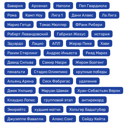
Бавария
Арсенал
Наполи
Пеп Гвардиола
Рома
Камп Ноу
Лига 1
Дани Алвес
Ла Лига
Марио Гетце
Томас Мюллер
ФРанк Рибери
Роберт Левандовский
Габриэл Жезус
история
Эдуардо
Лацио
АПЛ
Жерар Пике
Хави
Рахим Стерлинг
Андрес Иньеста
Рияд Марез
Давид Сильва
Самир Насри
Жером Боатенг
пенальти
Стадио Олимпико
крупные победы
Альянц Арена
Сеск Фабрегас
удаление
Джек Уилшир
Маруан Шамах
Хуан-Себастьян Верон
Клаудио Лопес
групповой этап
антирекорд
Эмирейтс
худшие матчи
Хольгер Бадштубер
Джузеппе Фавалли
Алекс Сонг
Сейду Кейта