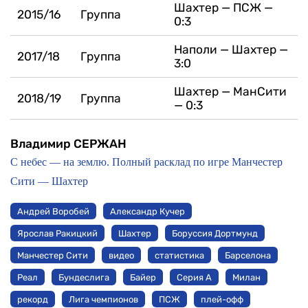
Шахтер — ПСЖ —
2015/16
Группа
0:3
Наполи — Шахтер —
2017/18
Группа
3:0
Шахтер — МанСити
2018/19
Группа
— 0:3
Владимир СЕРЖАН
С небес — на землю. Полный расклад по игре Манчестер
Сити — Шахтер
Андрей Воробей
Александр Кучер
Ярослав Ракицкий
Шахтер
Боруссия Дортмунд
Манчестер Сити
видео
статистика
Барселона
Реал
Бундеслига
Байер
Серия А
Милан
рекорд
Лига чемпионов
ПСЖ
плей-офф