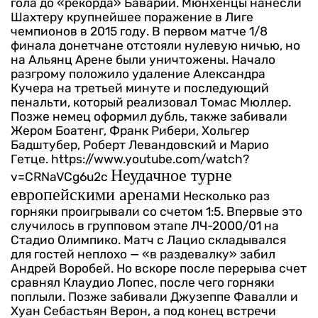
гола до «рекорда» Баварии. Мюнхенцы нанесли
Шахтеру крупнейшее поражение в Лиге
чемпионов в 2015 году. В первом матче 1/8
финала донетчане отстояли нулевую ничью, но
на Альянц Арене были уничтожены. Начало
разгрому положило удаление Александра
Кучера на третьей минуте и последующий
пенальти, который реализовал Томас Мюллер.
Позже немец оформил дубль, также забивали
Жером Боатенг, Франк Рибери, Хольгер
Бадштубер, Роберт Левандовский и Марио
Гетце.
https://www.youtube.com/watch?
Неудачное турне
v=CRNaVCg6u2c
европейскими аренами
Несколько раз
горняки проигрывали со счетом 1:5. Впервые это
случилось в групповом этапе ЛЧ-2000/01 на
Стадио Олимпико. Матч с Лацио складывался
для гостей неплохо — «в раздевалку» забил
Андрей Воробей. Но вскоре после перерыва счет
сравнял Клаудио Лопес, после чего горняки
поплыли. Позже забивали Джузеппе Фавалли и
Хуан Себастьян Верон, а под конец встречи