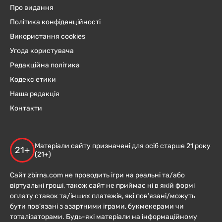
Про видання
Політика конфіденційності
Використання cookies
Угода користувача
Редакційна політика
Кодекс етики
Наша редакція
Контакти
Матеріали сайту призначені для осіб старше 21 року
21+
(21+)
Сайт zbirna.com не проводить ігри на реальні та/або
віртуальні гроші, також сайт не приймає ні в якій формі
оплату ставок та/інших платежів, які пов’язані/можуть
бути пов’язані з азартними іграми, букмекерами чи
тоталізаторами. Будь-які матеріали на інформаційному