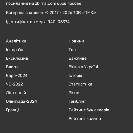
посилання на zbirna.com обов'язкове
Всі права захищені © 2017 - 2026 ТОВ «ПМХ»
Ідентифікатор медіа R40-06374
Аналітика
Новини
Інтерв'ю
Топ
Ексклюзив
Важливе
Блоги
Війна в Україні
Євро-2024
Історія
ЧC-2022
Статистика
Ліга націй
Різне
Олімпіада-2024
Гемблінг
Гравці
Рейтинг букмекерів
Рейтинг казино