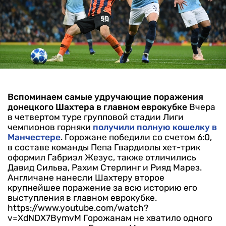
Вспоминаем самые удручающие поражения
донецкого Шахтера в главном еврокубке
Вчера
в четвертом туре групповой стадии Лиги
чемпионов горняки
получили полную кошелку в
Манчестере
. Горожане победили со счетом 6:0,
в составе команды Пепа Гвардиолы хет-трик
оформил Габриэл Жезус, также отличились
Давид Сильва, Рахим Стерлинг и Рияд Марез.
Англичане нанесли Шахтеру второе
крупнейшее поражение за всю историю его
выступления в главном еврокубке.
https://www.youtube.com/watch?
v=XdNDX7BymvM
Горожанам не хватило одного