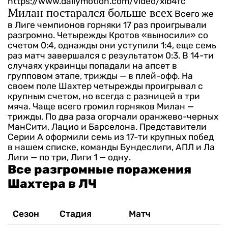
https://www.dailymotion.com/video/xib4fc
Милан постарался больше всех
Всего же
в Лиге чемпионов горняки 17 раз проигрывали
разгромно. Четырежды Кротов «выносили» со
счетом 0:4, однажды они уступили 1:4, еще семь
раз матч завершался с результатом 0:3. В 14-ти
случаях украинцы попадали на апсет в
групповом этапе, трижды — в плей-офф.
На
своем поле Шахтер четырежды проигрывал с
крупным счетом, но всегда с разницей в три
мяча. Чаще всего громил горняков Милан —
трижды. По два раза огорчали оранжево-черных
МанСити, Лацио и Барселона. Представители
Серии А оформили семь из 17-ти крупных побед
в нашем списке, команды Бундеслиги, АПЛ и Ла
Лиги — по три, Лиги 1 — одну.
Все разгромные поражения
Шахтера в ЛЧ
Сезон
Стадия
Матч