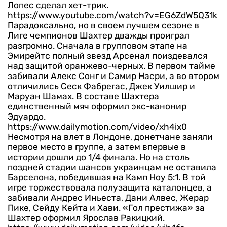
Лопес сделал хет-трик.
https://www.youtube.com/watch?v=EG6ZdW5Q31k
Парадоксально, но в своем лучшем сезоне в
Лиге чемпионов Шахтер дважды проиграл
разгромно. Сначала в групповом этапе на
Эмирейтс полный звезд Арсенал поиздевался
над защитой оранжево-черных. В первом тайме
забивали Алекс Сонг и Самир Насри, а во втором
отличились Сеск Фабрегас, Джек Уилшир и
Маруан Шамах. В составе Шахтера
единственный мяч оформил экс-канонир
Эдуардо.
https://www.dailymotion.com/video/xh4ix0
Несмотря на влет в Лондоне, донетчане заняли
первое место в группе, а затем впервые в
истории дошли до 1/4 финала. Но на столь
поздней стадии шансов украинцам не оставила
Барселона, победившая на Камп Ноу 5:1. В той
игре торжествовала полузащита каталонцев, а
забивали Андрес Иньеста, Дани Алвес, Жерар
Пике, Сейду Кейта и Хави. «Гол престижа» за
Шахтер оформил Ярослав Ракицкий.