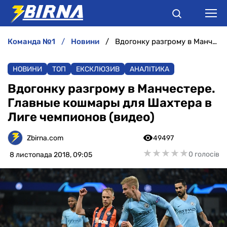
команда №1
новини
Вдогонку разгрому в Манчестере. Главные кошмары для Шахтера в Лиге чемпионов (видео)
НОВИНИ
НОВИНИ
ТОП
ЕКСКЛЮЗИВ
АНАЛІТИКА
АНАЛІТИКА
Вдогонку разгрому в Манчестере.
Главные кошмары для Шахтера в
ІНТЕРВ'Ю
Лиге чемпионов (видео)
РІЗНЕ
Zbirna.com
49497
★
★
★
★
★
★
★
★
★
★
0 голосів
8 листопада 2018, 09:05
БУКМЕКЕРИ