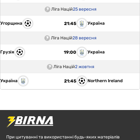
Ліга Націй
25 вересня
Угорщина
Україна
21:45
Ліга Націй
28 вересня
Грузія
Україна
19:00
Ліга Націй
2 жовтня
Україна
Northern Ireland
21:45
При цитуванні та використанні будь-яких матеріалів