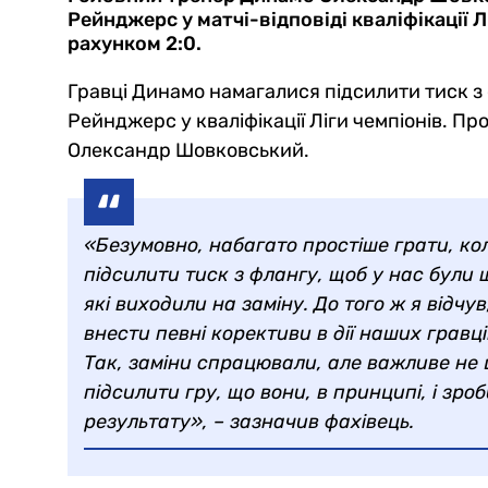
Рейнджерс у матчі-відповіді кваліфікації 
рахунком 2:0.
Гравці Динамо намагалися підсилити тиск з ф
Рейнджерс у кваліфікації Ліги чемпіонів. П
Олександр Шовковський.
«Безумовно, набагато простіше грати, ко
підсилити тиск з флангу, щоб у нас були ш
які виходили на заміну. До того ж я відчу
внести певні корективи в дії наших гравц
Так, заміни спрацювали, але важливе не це
підсилити гру, що вони, в принципі, і зр
результату», – зазначив фахівець.