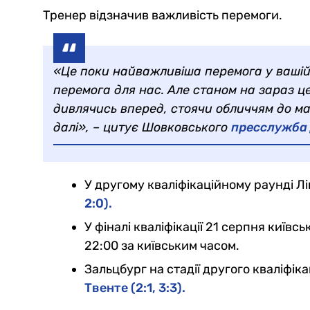
Тренер відзначив важливість перемоги.
«Це поки найважливіша перемога у вашій
перемога для нас. Але станом на зараз це
дивлячись вперед, стоячи обличчям до ма
далі», – цитує Шовковського
пресслужба
У другому кваліфікаційному раунді Л
2:0).
У фіналі кваліфікації 21 серпня київс
22:00 за київським часом.
Зальцбург на стадії другого кваліфік
Твенте (2:1, 3:3).