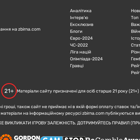
Аналітика
Нов
Інтерв'ю
Топ
Ексклюзив
Важ
ання на zbirna.com
Блоги
Війн
Євро-2024
Істо
ЧC-2022
Ста
Ліга націй
Різн
Олімпіада-2024
Гем
Гравці
Рей
Рей
21+
Матеріали сайту призначені для осіб старше 21 року (21+)
ні гроші, також сайт не приймає ні в якій формі оплату ставок та/і
 матеріали на інформаційному ресурсі zbirna.com публікуються в
ЖЕ ВИКЛИКАТИ ІГРОВУ ЗАЛЕЖНІСТЬ. ДОТРИМУЙТЕСЬ ПРАВИЛ (ПРИ