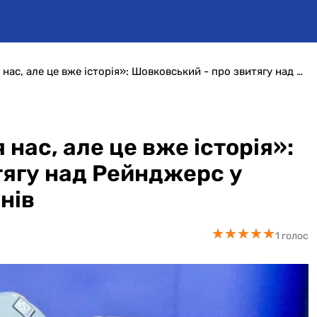
«Важлива перемога для нас, але це вже історія»: Шовковський - про звитягу над Рейнджерс у кваліфікації Ліги чемпіонів
нас, але це вже історія»:
тягу над Рейнджерс у
онів
★
★
★
★
★
★
★
★
★
★
1 голос