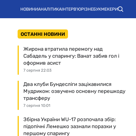
НОВИНИ
АНАЛІТИКА
ІНТЕРВ'Ю
РІЗНЕ
БУКМЕКЕРИ
ОСТАННІ НОВИНИ
Жирона втратила перемогу над
Сабадель у спарингу: Ванат забив гол і
оформив асист
7 серпня 22:03
Два клуби Бундесліги зацікавилися
Мудриком: озвучено основну перешкоду
трансферу
7 серпня 10:01
Збірна України WU-17 розпочала збір:
підопічні Лемешко зазнали поразки у
першому спарингу