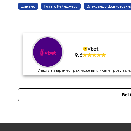
Динамо
Глазго Рейнджерс
Олександр Шовковськи
Vbet
9.6
Участь в азартних іграх може викликати ігрову зале
Всі