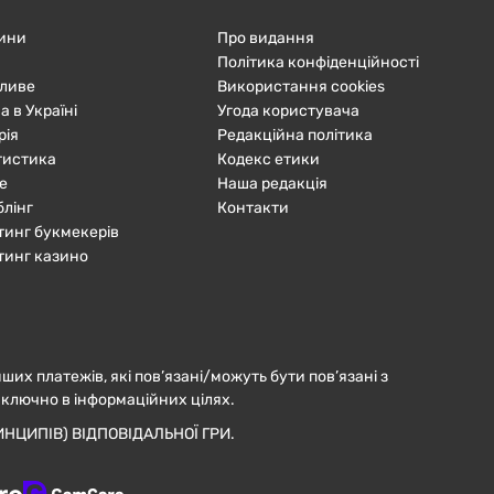
ини
Про видання
Політика конфіденційності
ливе
Використання cookies
а в Україні
Угода користувача
рія
Редакційна політика
тистика
Кодекс етики
е
Наша редакція
блінг
Контакти
тинг букмекерів
тинг казино
нших платежів, які пов’язані/можуть бути пов’язані з
иключно в інформаційних цілях.
НЦИПІВ) ВІДПОВІДАЛЬНОЇ ГРИ.