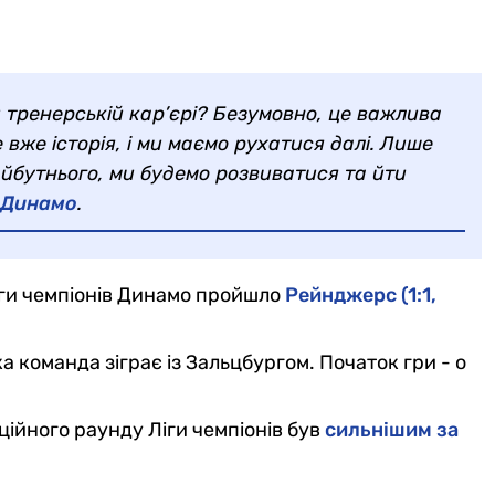
 тренерській кар’єрі? Безумовно, це важлива
 вже історія, і ми маємо рухатися далі. Лише
йбутнього, ми будемо розвиватися та йти
 Динамо
.
іги чемпіонів Динамо пройшло
Рейнджерс (1:1,
ька команда зіграє із Зальцбургом. Початок гри - о
аційного раунду Ліги чемпіонів був
сильнішим за