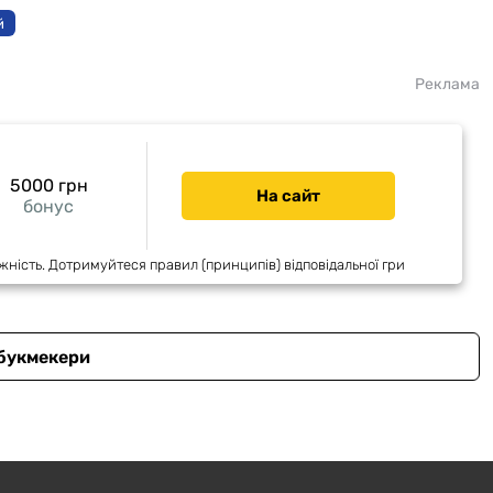
й
Реклама
5000 грн
На сайт
бонус
жність. Дотримуйтеся правил (принципів) відповідальної гри
 букмекери