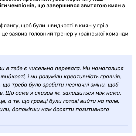
Ліги чемпіонів, що завершився звитягою киян з
лангу, щоб були швидкості в киян у грі з
ро це заявив головний тренер української команди
ли в тебе є чисельна перевага. Ми намагалися
видкості, і ми розуміли креативність гравців,
в, що треба було зробити незначні зміни, щоб
ів. Що саме я сказав їм, залишиться між нами.
, а те, що гравці були готові вийти на поле,
обили, допомігши нам досягти позитивного