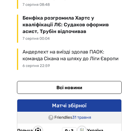
7 серпня 08:48
Бенфіка розгромила Хартс у
кваліфікації ЛЄ: Судаков оформив
асист, Трубін відпочивав
7 серпня 00:04
Андерлехт на виїзді здолав ПАОК:
команда Сікана на шляху до Ліги Європи
6 серпня 22:59
Всі новини
Матчі збірної
Friendlies
31 травня
Польща
Україна
0 : 2