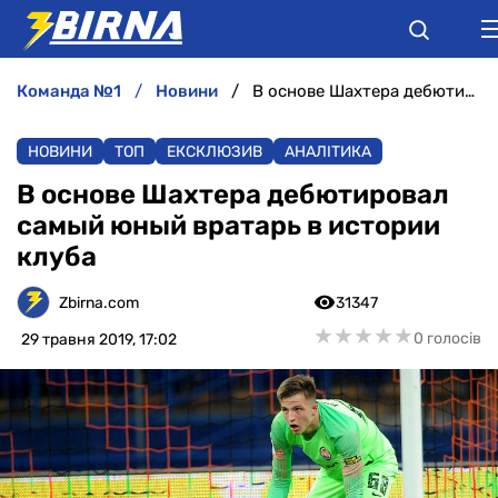
команда №1
новини
В основе Шахтера дебютировал самый юный вратарь в истории клуба
НОВИНИ
НОВИНИ
ТОП
ЕКСКЛЮЗИВ
АНАЛІТИКА
АНАЛІТИКА
В основе Шахтера дебютировал
самый юный вратарь в истории
ІНТЕРВ'Ю
клуба
РІЗНЕ
Zbirna.com
31347
★
★
★
★
★
★
★
★
★
★
0 голосів
29 травня 2019, 17:02
БУКМЕКЕРИ