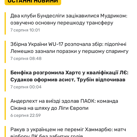
ОСТАННІ НОВИНИ
Два клуби Бундесліги зацікавилися Мудриком:
озвучено основну перешкоду трансферу
7 серпня 10:01
Збірна України WU-17 розпочала збір: підопічні
Лемешко зазнали поразки у першому спарингу
7 серпня 08:48
Бенфіка розгромила Хартс у кваліфікації ЛЄ:
Судаков оформив асист, Трубін відпочивав
7 серпня 00:04
Андерлехт на виїзді здолав ПАОК: команда
Сікана на шляху до Ліги Європи
6 серпня 22:59
Ракув з українцем не переміг Хаммарбю: матч
відбору ЛК без забитих голів