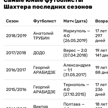
Самые юные футболисты
Шахтера последних сезонов
Сезон
Футболист
Матч (дата)
Возра
Мариуполь —
17 лет
Анатолий
2018/2019
4:0
297
ТРУБИН
(26.05.2019)
дней
Верес — 2:0
19 лет
2017/2018
ДОДО
(07.04.2018)
141 де
Александрия
Георгий
19 лет
2016/2017
— 1:1
АРАБИДЗЕ
88 дн
(31.05.2017)
Тернополь —
17 лет
Георгий
2015/2016
4:0
236
АРАБИДЗЕ
(27.10.2015)
дней
Полтава —
18 лет
Виктор