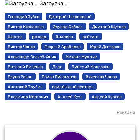
Загрузка ...
Геннадий Зубов
Дмитрий Чигринский
Виктор Коваленко
Эдуард Соболь
Дмитрий Шутков
Шахтер
рекорд
Виллиан
рейтинг
Виктор Чанов
Георгий Арабидзе
Юрий Дегтерев
Александр Воскобойник
Михаил Мудрык
Виталий Виценец
Додо
Дмитрий Молдован
Бруно Ренан
Роман Емельянов
Вячеслав Чанов
Анатолий Трубин
самый юный вратарь
Владимир Маргания
Андрей Кузь
Андрей Кураев
Реклама