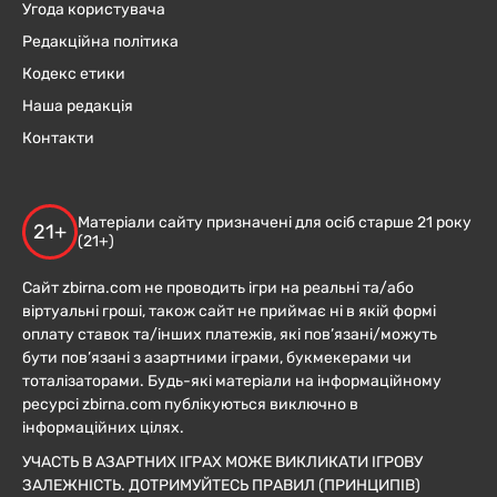
Угода користувача
Редакційна політика
Кодекс етики
Наша редакція
Контакти
Матеріали сайту призначені для осіб старше 21 року
21+
(21+)
Сайт zbirna.com не проводить ігри на реальні та/або
віртуальні гроші, також сайт не приймає ні в якій формі
оплату ставок та/інших платежів, які пов’язані/можуть
бути пов’язані з азартними іграми, букмекерами чи
тоталізаторами. Будь-які матеріали на інформаційному
ресурсі zbirna.com публікуються виключно в
інформаційних цілях.
УЧАСТЬ В АЗАРТНИХ ІГРАХ МОЖЕ ВИКЛИКАТИ ІГРОВУ
ЗАЛЕЖНІСТЬ. ДОТРИМУЙТЕСЬ ПРАВИЛ (ПРИНЦИПІВ)