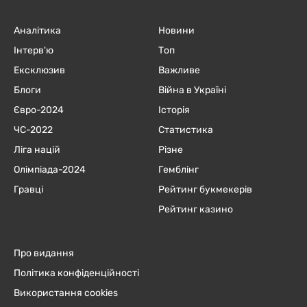
Аналітика
Новини
Інтерв'ю
Топ
Ексклюзив
Важливе
Блоги
Війна в Україні
Євро-2024
Історія
ЧC-2022
Статистика
Ліга націй
Різне
Олімпіада-2024
Гемблінг
Гравці
Рейтинг букмекерів
Рейтинг казино
Про видання
Політика конфіденційності
Використання cookies