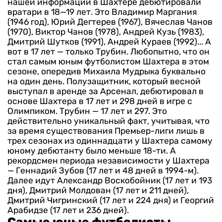
нашей информации в Шахтере дебютировали
вратари в 18—19 лет. Это Владимир Маргания
(1946 год), Юрий Дегтерев (1967), Вячеслав Чанов
(1970), Виктор Чанов (1978), Андрей Кузь (1983),
Дмитрий Шутков (1991), Андрей Кураев (1992)...
А
вот в 17 лет — только Трубин.
Любопытно, что он
стал самым юным футболистом Шахтера в этом
сезоне, опередив Михаила Мудрыка буквально
на один день. Полузащитник, который весной
выступал в аренде за Арсенал, дебютировал в
основе Шахтера в 17 лет и 298 дней в игре с
Олимпиком. Трубин — 17 лет и 297.
Это
действительно уникальный факт, учитывая, что
за время существования Премьер-лиги лишь в
трех сезонах из одиннадцати у Шахтера самому
юному дебютанту было меньше 18-ти.
А
рекордсмен периода независимости у Шахтера
— Геннадий Зубов (17 лет и 48 дней в 1994-м).
Далее идут Александр Воскобойник (17 лет и 193
дня), Дмитрий Молдован (17 лет и 211 дней),
Дмитрий Чигринский (17 лет и 224 дня) и Георгий
Арабидзе (17 лет и 236 дней).