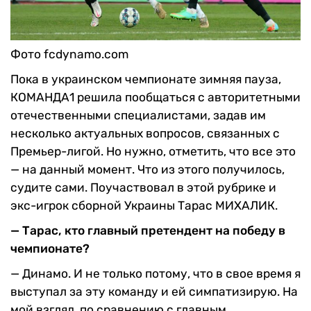
Фото fcdynamo.com
Пока в украинском чемпионате зимняя пауза,
КОМАНДА1 решила пообщаться с авторитетными
отечественными специалистами, задав им
несколько актуальных вопросов, связанных с
Премьер-лигой. Но нужно, отметить, что все это
— на данный момент. Что из этого получилось,
судите сами. Поучаствовал в этой рубрике и
экс-игрок сборной Украины Тарас МИХАЛИК.
— Тарас, кто главный претендент на победу в
чемпионате?
— Динамо. И не только потому, что в свое время я
выступал за эту команду и ей симпатизирую. На
мой взгляд, по сравнению с главным