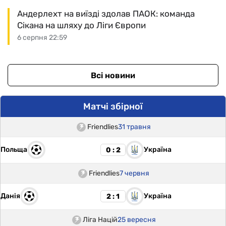
Андерлехт на виїзді здолав ПАОК: команда
Сікана на шляху до Ліги Європи
6 серпня 22:59
Всі новини
Матчі збірної
Friendlies
31 травня
Польща
Україна
0 : 2
Friendlies
7 червня
Данія
Україна
2 : 1
Ліга Націй
25 вересня