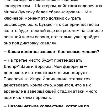
конкурентом — Шахтером, действия подопечных
Mирчи Луческу более сбалансированы. И в
ключевой момент это должно сыграть
решающую роль. Думаю, что соперничество за
золото будет весной еще острее, чем на финише
осенней части сезона, вот только уже пройдет
оно под диктовку киевлян.
— Какая команда завоюет бронзовые медали?
— На третье место будут претендовать
Днепр-1,Заря и Ворскла. Mои фавориты —
днепряне, их стиль игры мне импонирует.
Подопечные Игора Йовичевича стараются
действовать компактно, нравится, что в их
арсенале в завершающей стадии атаки много
вертикальных передач…
— Назови четыре коллектива, которые по