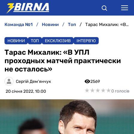
команда №1
новини
топ
Тарас Михалик: «В УПЛ проходных матчей практически не осталось»
НОВИНИ
НОВИНИ
ТОП
ЕКСКЛЮЗИВ
ІНТЕРВ'Ю
АНАЛІТИКА
Тарас Михалик: «В УПЛ
проходных матчей практически
ІНТЕРВ'Ю
не осталось»
РІЗНЕ
Сергій Дем'янчук
2569
★
★
★
★
★
★
★
★
★
★
0 голосів
20 січня 2022, 10:00
БУКМЕКЕРИ