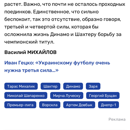
растет. Важно, что почти не осталось проходных
поединков. Единственное, что сильно
беспокоит, так это отсутствие, образно говоря,
третьей и четвертой силы, которая бы
осложнила жизнь Динамо и Шахтеру борьбу за
чемпионский титул.
Василий МИХАЙЛОВ
Иван Гецко: «Украинскому футболу очень
нужна третья сила…»
Тарас Михалик
Шахтер
Динамо
Заря
Николай Шапаренко
Мирча Луческу
Георгий Бущан
Премьер-лига
Ворскла
Артем Довбык
Днепр-1
Реклама