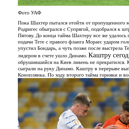
Фото УАФ
Пока Шахтер пытался отойти от пропущенного м
Родригес обыгрался с Супрягой, подобрался к ш
Пятову.
До конца тайма Шахтеру все же удалось 
подачи Тете с правого фланга Мораес ударом гол
упустил Бондарь, а чуть позже после выстрела Т
Каштру сегод
лидером в счете ушло Динамо.
обрушившийся на Киев ливень не прекратился. К
сыграли на руку Динамо. Каштру в перерыве вы
Коноплянка. По ходу второго тайма горняки и во