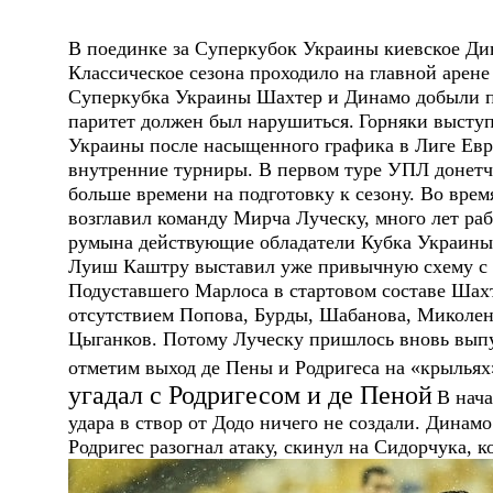
В поединке за Суперкубок Украины киевское Д
Классическое сезона проходило на главной аре
Суперкубка Украины Шахтер и Динамо добыли по
паритет должен был нарушиться.
Горняки высту
Украины после насыщенного графика в Лиге Евр
внутренние турниры. В первом туре УПЛ донетч
больше времени на подготовку к сезону. Во врем
возглавил команду Мирча Луческу, много лет ра
румына действующие обладатели Кубка Украины
Луиш Каштру выставил уже привычную схему с Б
Подуставшего Марлоса в стартовом составе Шах
отсутствием Попова, Бурды, Шабанова, Миколенк
Цыганков. Потому Луческу пришлось вновь выпу
отметим выход де Пены и Родригеса на «крыльях»
угадал с Родригесом и де Пеной
В нач
удара в створ от Додо ничего не создали. Динам
Родригес разогнал атаку, скинул на Сидорчука, 