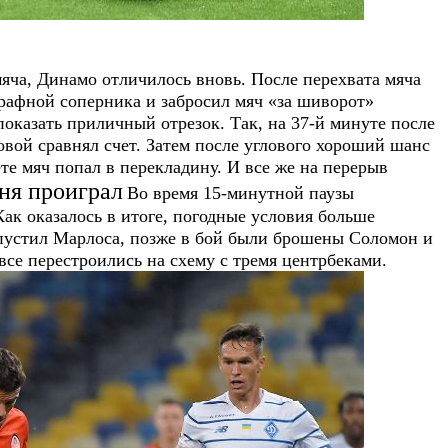
яча, Динамо отличилось вновь. После перехвата мяча
трафной соперника и забросил мяч «за шиворот»
показать приличный отрезок. Так, на 37-й минуте после
овой сравнял счет. Затем после углового хороший шанс
ете мяч попал в перекладину. И все же на перерыв
ня проиграл
Во время 15-минутной паузы
ак оказалось в итоге, погодные условия больше
пустил Марлоса, позже в бой были брошены Соломон и
все перестроились на схему с тремя центрбеками.