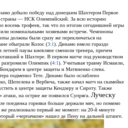
инамо добыло победу над донецким Шахтером
Первое
не страны — НСК Олимпийский. За всю историю
 восемь трофеев, так что по итогам сегодняшней игры
пили номинальными хозяевами встречи. Чемпионы
опы должны были сразу же переключаться на
ане обыграли Колос (
3:1
).
Динамо имело гораздо
я летней паузы киевляне сменили тренера, причем
ботавший в Шахтере. В первом матче под руководством
 разгромили Олимпик (
4:1
).
Учитывая травму Исмаили,
ондарем в центре защиты и Матвиенко слева.
тера подменил Тете. Динамо было ослаблено
о, Шепелева и Вербича, также начал матч на скамейке
стить в центре защиты Кендзеру и Сироту. Также
Луческу
 атаки, на острие же появился Супряга.
але поединка горняки больше держали мяч, но помимо
о же реализовало первый же момент: на 20-й минуте
который «черпачком» нашел де Пену на дальней штанге.