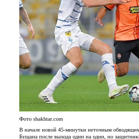
Фото shakhtar.com
В начале новой 45-минутки неточным обводящим
Бущана после выхода один на один, но защитник