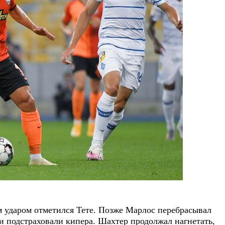
 ударом отметился Тете. Позже Марлос перебрасывал
и подстраховали кипера. Шахтер продолжал нагнетать,