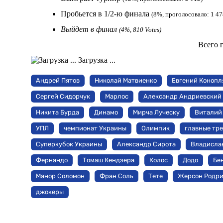
Пробьется в 1/2-ю финала
(8%, проголосовало: 1 47
Выйдет в финал
(4%, 810 Votes)
Всего 
Загрузка ...
Андрей Пятов
Николай Матвиенко
Евгений Конопл
Сергей Сидорчук
Марлос
Александр Андриевский
Никита Бурда
Динамо
Мирча Луческу
Виталий
УПЛ
чемпионат Украины
Олимпик
главные тр
Суперкубок Украины
Александр Сирота
Владисла
Фернандо
Томаш Кендзера
Колос
Додо
Бе
Манор Соломон
Фран Соль
Тете
Жерсон Родри
джокеры