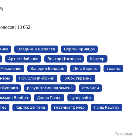
8)
голосов:
18 052
янка
Владимир Шепелев
Сергей Кривцов
Артем Шабанов
Виктор Цыганков
Шахтер
 Миколенко
Валерий Бондарь
Лига Европы
травма
енеры
НСК Олимпийский
Кубок Украины
в Супряга
результативная замена
Исмаили
ньямин Вербич
Денис Попов
суперсабы
гес
Карлос де Пена
главный тренер
Луиш Каштру
Реклама