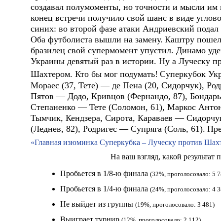
создавал полумоменты, но точности и мысли им 
конец встречи получило свой шанс в виде углово
синих: во второй фазе атаки Андриевский подал 
Оба футболиста вышли на замену.
Каштру пошел 
бразилец свой супермомент упустил. Динамо уде
Украины девятый раз в истории. Ну а Луческу п
Шахтером. Кто бы мог подумать!
Суперкубок Ук
Мораес (37, Тете)
—
де Пена (20, Сидорчук), Род
Пятов — Додо, Кривцов (Фернандо, 87), Бондар
Степаненко — Тете (Соломон, 61), Маркос Анто
Тымчик, Кендзера, Сирота, Караваев — Сидорчу
(Леднев, 82), Родригес — Супряга (Соль, 61).
Пре
«Главная изюминка Суперкубка – Луческу против Шахт
На ваш взгляд, какой результат
Пробьется в 1/8-ю финала
(32%, проголосовало: 5 7
Пробьется в 1/4-ю финала
(24%, проголосовало: 4 3
Не выйдет из группы
(19%, проголосовало: 3 481)
Выиграет турнир
(12%, проголосовало: 2 112)