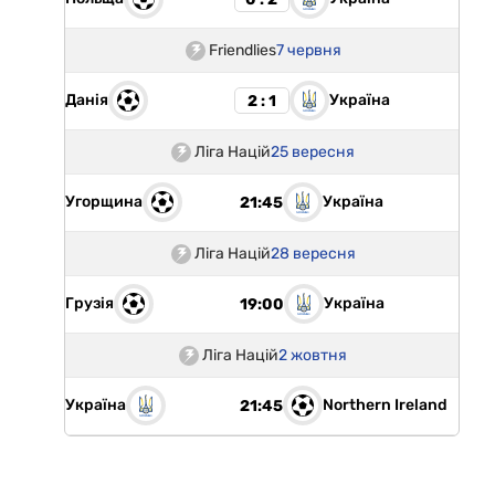
Friendlies
7 червня
Данія
Україна
2 : 1
Ліга Націй
25 вересня
Угорщина
Україна
21:45
Ліга Націй
28 вересня
Грузія
Україна
19:00
Ліга Націй
2 жовтня
Україна
Northern Ireland
21:45