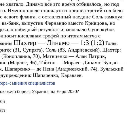
не хватало.
Динамо все это время отбивалось, но под
го. Именно после стандарта и пришел третий гол бело-
с левого фланга, а оставленный наедине Соль замкнул.
ва-банк, выпустив Фернандо вместо Кривцова, но
ржало победный результат и завоевало Суперкубок
риносит киевлянам трофей по итогам матча с
Шахтер — Динамо — 1:3 (1:2)
раины
Голы:
ригес (31, Супряга), Соль (83, Андриевский).
Шахтер:
ь (Коноплянка, 70), Матвиенко — Алан Патрик,
нио (Марлос, 46), Тайсон — Мораес.
Динамо:
Бущан —
к, Шапаренко— де Пена (Андриевский, 74), Буяльский
дупреждения:
Шапаренко, Караваев.
ера»: мнения специалистов
 покажет сборная Украины на Евро-2020?
84)
87)