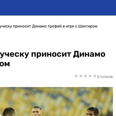
уческу приносит Динамо трофей в игре с Шахтером
Луческу приносит Динамо
ром
★
★
★
★
★
★
★
★
★
★
0 голосів