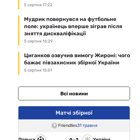
5 серпня 17:22
Мудрик повернувся на футбольне
поле: українець вперше зіграв після
зняття дискваліфікації
5 серпня 16:29
Циганков озвучив вимогу Жироні: чого
бажає півзахисник збірної України
5 серпня 15:51
Всі новини
Матчі збірної
Friendlies
31 травня
Польща
Україна
0 : 2