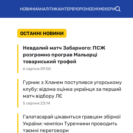
НОВИНИ
АНАЛІТИКА
ІНТЕРВ'Ю
РІЗНЕ
БУКМЕКЕРИ
ОСТАННІ НОВИНИ
Невдалий матч Забарного: ПСЖ
розгромно програв Мальорці
товариський трофей
6 серпня 09:00
Гурник з Хланем поступився угорському
клубу: відома оцінка українця за перший
матч відбору ЛЄ
5 серпня 23:14
Галатасарай цікавиться гравцем збірної
України: чемпіон Туреччини проводить
таємні переговори