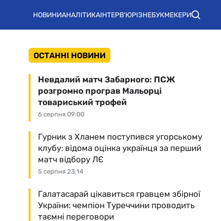
НОВИНИ
АНАЛІТИКА
ІНТЕРВ'Ю
РІЗНЕ
БУКМЕКЕРИ
ОСТАННІ НОВИНИ
Невдалий матч Забарного: ПСЖ
розгромно програв Мальорці
товариський трофей
6 серпня 09:00
Гурник з Хланем поступився угорському
клубу: відома оцінка українця за перший
матч відбору ЛЄ
5 серпня 23:14
Галатасарай цікавиться гравцем збірної
України: чемпіон Туреччини проводить
таємні переговори