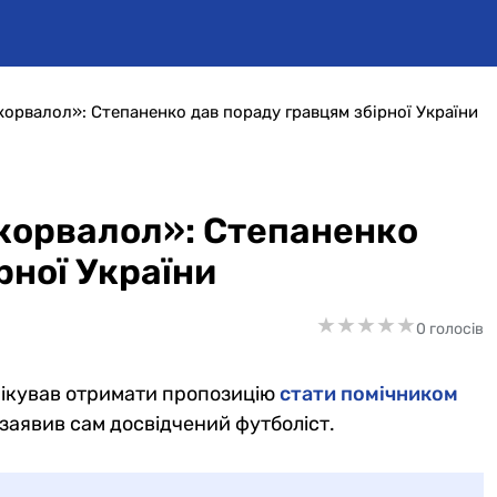
корвалол»: Степаненко дав пораду гравцям збірної України
 корвалол»: Степаненко
рної України
★
★
★
★
★
★
★
★
★
★
0 голосів
чікував отримати пропозицію
стати помічником
 заявив сам досвідчений футболіст.