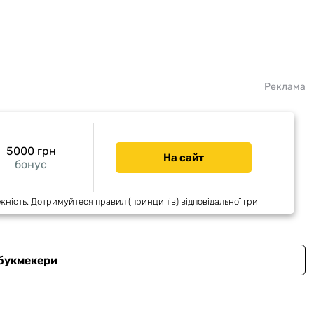
Реклама
5000 грн
На сайт
бонус
жність. Дотримуйтеся правил (принципів) відповідальної гри
 букмекери