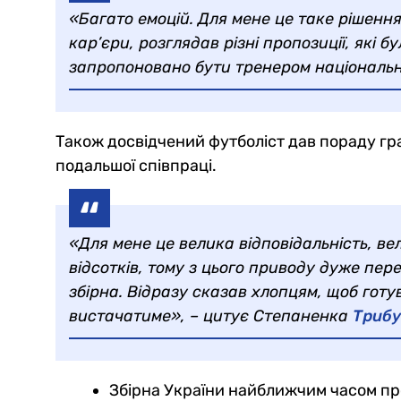
«Багато емоцій. Для мене це таке рішення
кар’єри, розглядав різні пропозиції, які 
запропоновано бути тренером національно
Також досвідчений футболіст дав пораду гра
подальшої співпраці.
«Для мене це велика відповідальність, ве
відсотків, тому з цього приводу дуже пер
збірна. Відразу сказав хлопцям, щоб готу
вистачатиме», – цитує Степаненка
Триб
Збірна України найближчим часом пров