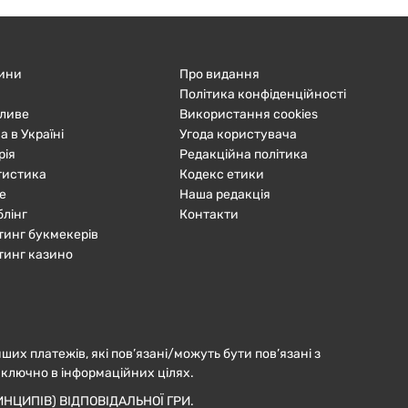
ини
Про видання
Політика конфіденційності
ливе
Використання cookies
а в Україні
Угода користувача
рія
Редакційна політика
тистика
Кодекс етики
е
Наша редакція
блінг
Контакти
тинг букмекерів
тинг казино
нших платежів, які пов’язані/можуть бути пов’язані з
иключно в інформаційних цілях.
НЦИПІВ) ВІДПОВІДАЛЬНОЇ ГРИ.