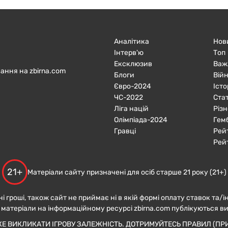
Аналітика
Нов
Інтерв'ю
Топ
Ексклюзив
Важ
ання на zbirna.com
Блоги
Війн
Євро-2024
Істо
ЧC-2022
Ста
Ліга націй
Різн
Олімпіада-2024
Гем
Гравці
Рей
Рей
21+
Матеріали сайту призначені для осіб старше 21 року (21+)
ні гроші, також сайт не приймає ні в якій формі оплату ставок та/і
 матеріали на інформаційному ресурсі zbirna.com публікуються в
ЖЕ ВИКЛИКАТИ ІГРОВУ ЗАЛЕЖНІСТЬ. ДОТРИМУЙТЕСЬ ПРАВИЛ (ПРИ