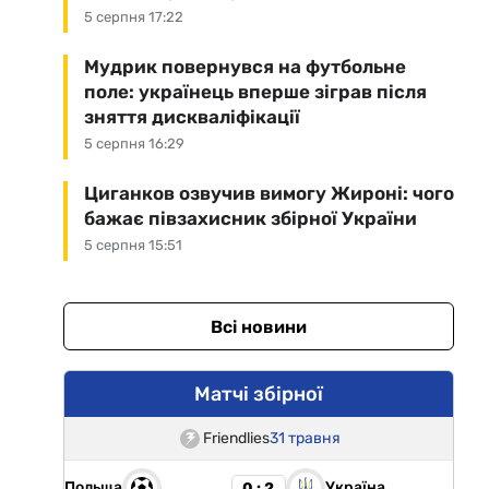
5 серпня 17:22
Мудрик повернувся на футбольне
поле: українець вперше зіграв після
зняття дискваліфікації
5 серпня 16:29
Циганков озвучив вимогу Жироні: чого
бажає півзахисник збірної України
5 серпня 15:51
Всі новини
Матчі збірної
Friendlies
31 травня
Польща
Україна
0 : 2