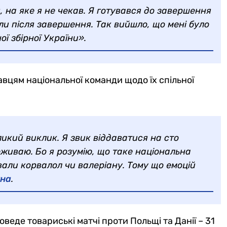
, на яке я не чекав. Я готувався до завершення
були після завершення. Так вийшло, що мені було
ї збірної України».
вцям національної команди щодо їх спільної
ликий виклик. Я звик віддаватися на сто
еживаю. Бо я розумію, що таке національна
вали корвалол чи валеріану. Тому що емоцій
уна
.
еде товариські матчі проти Польщі та Данії – 31