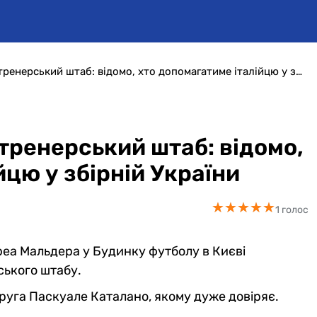
Мальдера озвучив свій тренерський штаб: відомо, хто допомагатиме італійцю у збірній України
тренерський штаб: відомо,
йцю у збірній України
★
★
★
★
★
★
★
★
★
★
1 голос
реа Мальдера у Будинку футболу в Києві
ького штабу.
 друга Паскуале Каталано, якому дуже довіряє.