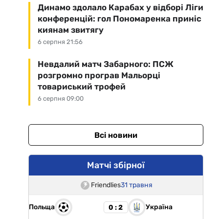
Динамо здолало Карабах у відборі Ліги
конференцій: гол Пономаренка приніс
киянам звитягу
6 серпня 21:56
Невдалий матч Забарного: ПСЖ
розгромно програв Мальорці
товариський трофей
6 серпня 09:00
Всі новини
Матчі збірної
Friendlies
31 травня
Польща
Україна
0 : 2