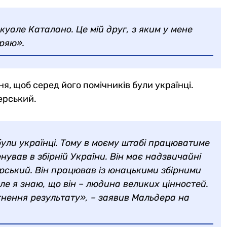
куале Каталано. Це мій друг, з яким у мене
іряю».
я, щоб серед його помічників були українці.
ерський.
 були українці. Тому в моєму штабі працюватиме
нував в збірній України. Він має надзвичайні
ерський. Він працював із юнацькими збірними
але я знаю, що він – людина великих цінностей.
гнення результату», – заявив Мальдера на