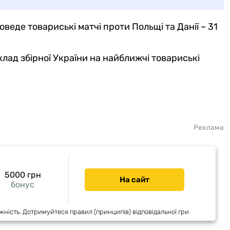
еде товариські матчі проти Польщі та Данії – 31
лад збірної України на найближчі товариські
Реклама
5000 грн
На сайт
бонус
жність. Дотримуйтеся правил (принципів) відповідальної гри