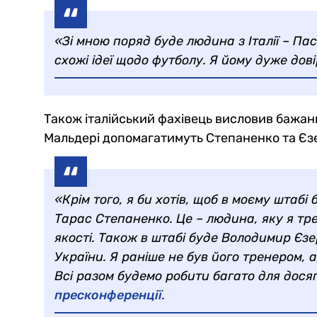
«Зі мною поряд буде людина з Італії – Пас
схожі ідеї щодо футболу. Я йому дуже дов
Також італійський фахівець висловив бажанн
Мальдері допомагатимуть Степаненко та Єз
«Крім того, я би хотів, щоб в моєму штабі
Тарас Степаненко. Це – людина, яку я тре
якості. Також в штабі буде Володимир Єз
України. Я раніше не був його тренером, 
Всі разом будемо робити багато для дося
пресконференції
.