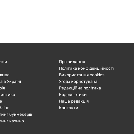
ини
Про видання
Політика конфіденційності
ливе
Використання cookies
а в Україні
Угода користувача
рія
Редакційна політика
тистика
Кодекс етики
е
Наша редакція
блінг
Контакти
тинг букмекерів
тинг казино