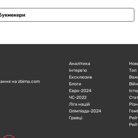
 букмекери
Аналітика
Нов
Інтерв'ю
Топ
Ексклюзив
Важ
ання на zbirna.com
Блоги
Війн
Євро-2024
Істо
ЧC-2022
Ста
Ліга націй
Різн
Олімпіада-2024
Гем
Гравці
Рей
Рей