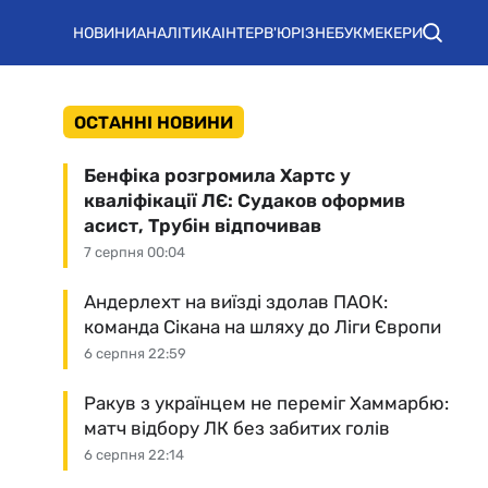
НОВИНИ
АНАЛІТИКА
ІНТЕРВ'Ю
РІЗНЕ
БУКМЕКЕРИ
ОСТАННІ НОВИНИ
Бенфіка розгромила Хартс у
кваліфікації ЛЄ: Судаков оформив
асист, Трубін відпочивав
7 серпня 00:04
Андерлехт на виїзді здолав ПАОК:
команда Сікана на шляху до Ліги Європи
6 серпня 22:59
Ракув з українцем не переміг Хаммарбю:
матч відбору ЛК без забитих голів
6 серпня 22:14