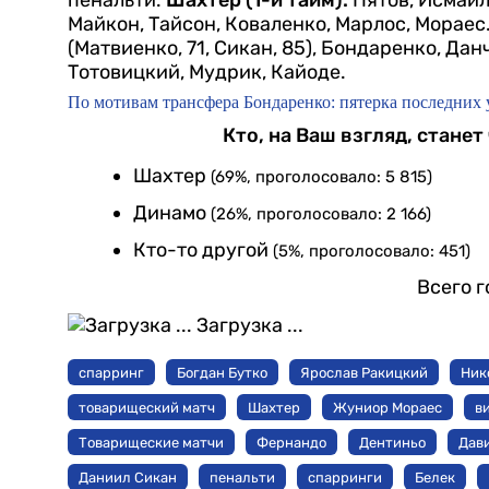
пенальти.
Шахтер (1-й тайм):
Пятов, Исмаил
Майкон, Тайсон, Коваленко, Марлос, Мораес
(Матвиенко, 71, Сикан, 85), Бондаренко, Да
Тотовицкий, Мудрик, Кайоде.
По мотивам трансфера Бондаренко: пятерка последних
Кто, на Ваш взгляд, стан
Шахтер
(69%, проголосовало: 5 815)
Динамо
(26%, проголосовало: 2 166)
Кто-то другой
(5%, проголосовало: 451)
Всего г
Загрузка ...
спарринг
Богдан Бутко
Ярослав Ракицкий
Ник
товарищеский матч
Шахтер
Жуниор Мораес
в
Товарищеские матчи
Фернандо
Дентиньо
Дав
Даниил Сикан
пенальти
спарринги
Белек