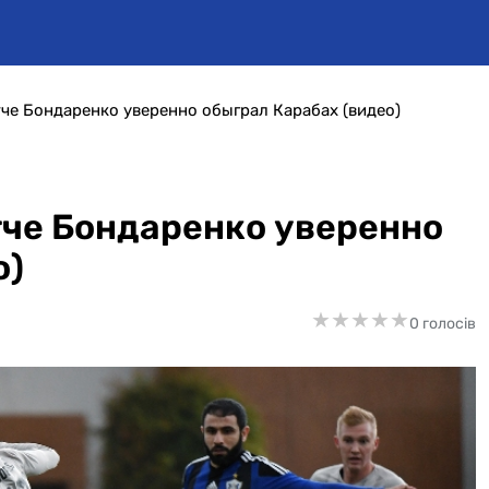
че Бондаренко уверенно обыграл Карабах (видео)
тче Бондаренко уверенно
о)
★
★
★
★
★
★
★
★
★
★
0 голосів