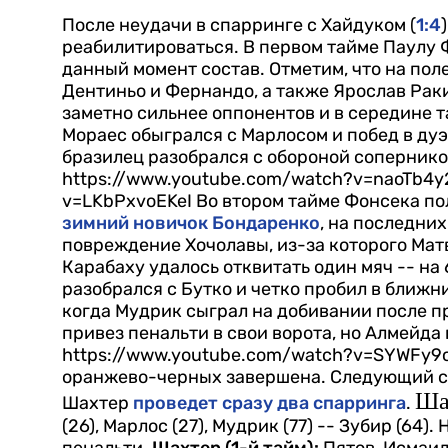
После неудачи в спарринге с Хайдуком (
1:4
реабилитироваться. В первом тайме Паулу
данный момент состав. Отметим, что на по
Дентиньо и Фернандо, а также Ярослав Рак
заметно сильнее оппонентов и в середине 
Мораес обыгрался с Марлосом и побед в дуэ
бразилец разобрался с обороной соперников
https://www.youtube.com/watch?v=naoTb4y
v=LKbPxvoEKeI
Во втором тайме Фонсека по
зимний новичок Бондаренко
, на последни
повреждение Хочолавы, из-за которого Мат
Карабаху удалось отквитать один мяч -- на
разобрался с Бутко и четко пробил в ближни
когда Мудрик сыграл на добивании после п
привез пенальти в свои ворота, но Алмейда
https://www.youtube.com/watch?v=SYWFy
оранжево-черных завершена. Следующий сбо
Шах
Шахтер
проведет сразу два спарринга
.
(26), Марлос (27), Мудрик (77) -- Зубир (64).
Н