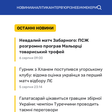
НОВИНИ
АНАЛІТИКА
ІНТЕРВ'Ю
РІЗНЕ
БУКМЕКЕРИ
ОСТАННІ НОВИНИ
Невдалий матч Забарного: ПСЖ
розгромно програв Мальорці
товариський трофей
6 серпня 09:00
Гурник з Хланем поступився угорському
клубу: відома оцінка українця за перший
матч відбору ЛЄ
5 серпня 23:14
Галатасарай цікавиться гравцем збірної
України: чемпіон Туреччини проводить
таємні переговори