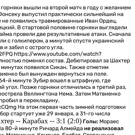
) горняки вышли на второй матч в году с желанием
 Фонсеку выпустил практически сильнейший на
ле не появились травмированные Иван Ордец,
ицкий.
В стартовой половине горняки выглядели
тайма провели две результативные атаки. Сначала
ли с голкипером, а минутой спустя украинский
 и забил с острого угла.
2FPQ https://www.youtube.com/watch?
лностью поменял состав. Дебютировал за Шахтер
х минутах появился Сикан. Также отметим
виенко был вынужден вернуться на поле.
 64-й минуте Зубир вошел в штрафную, где
й угол. Позже горняки отличились в третий раз,
рострела Веллингтона Нема. Затем Матвиенко
 пробил в перекладину.
9cCQmg
На этом первая часть зимней подготовки
р стартует уже 29 января, а 31-го числа
тер -- Карабах -- 3:1 (2:0)
Голы:
Мораес
а 80-й минуте Ричард Алмейда
не реализовал