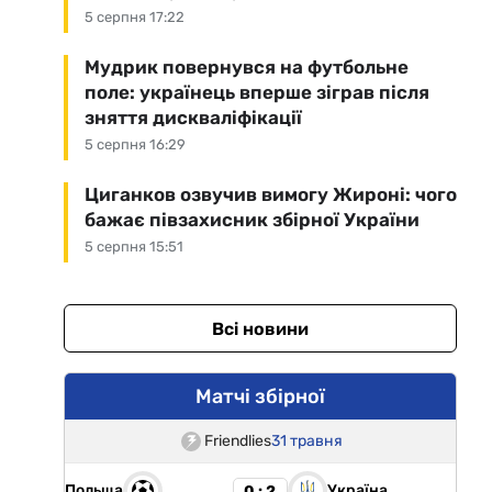
5 серпня 17:22
Мудрик повернувся на футбольне
поле: українець вперше зіграв після
зняття дискваліфікації
5 серпня 16:29
Циганков озвучив вимогу Жироні: чого
бажає півзахисник збірної України
5 серпня 15:51
Всі новини
Матчі збірної
Friendlies
31 травня
Польща
Україна
0 : 2