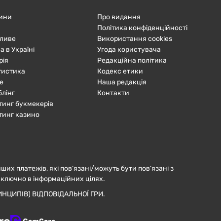
ини
Про видання
Політика конфіденційності
ливе
Використання cookies
а в Україні
Угода користувача
рія
Редакційна політика
тистика
Кодекс етики
е
Наша редакція
блінг
Контакти
тинг букмекерів
тинг казино
нших платежів, які пов’язані/можуть бути пов’язані з
иключно в інформаційних цілях.
НЦИПІВ) ВІДПОВІДАЛЬНОЇ ГРИ.