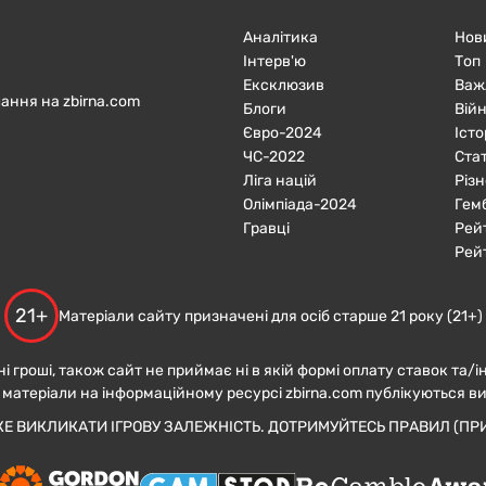
Аналітика
Нов
Інтерв'ю
Топ
Ексклюзив
Важ
ання на zbirna.com
Блоги
Війн
Євро-2024
Істо
ЧC-2022
Ста
Ліга націй
Різн
Олімпіада-2024
Гем
Гравці
Рей
Рей
21+
Матеріали сайту призначені для осіб старше 21 року (21+)
ні гроші, також сайт не приймає ні в якій формі оплату ставок та/і
 матеріали на інформаційному ресурсі zbirna.com публікуються в
ЖЕ ВИКЛИКАТИ ІГРОВУ ЗАЛЕЖНІСТЬ. ДОТРИМУЙТЕСЬ ПРАВИЛ (ПРИ