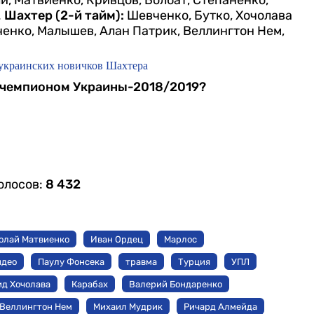
и, Матвиенко, Кривцов, Болбат, Степаненко,
.
Шахтер (2-й тайм):
Шевченко, Бутко, Хочолава
нченко, Малышев, Алан Патрик, Веллингтон Нем,
 украинских новичков Шахтера
ет чемпионом Украины-2018/2019?
олосов:
8 432
олай Матвиенко
Иван Ордец
Марлос
идео
Паулу Фонсека
травма
Турция
УПЛ
ид Хочолава
Карабах
Валерий Бондаренко
Веллингтон Нем
Михаил Мудрик
Ричард Алмейда