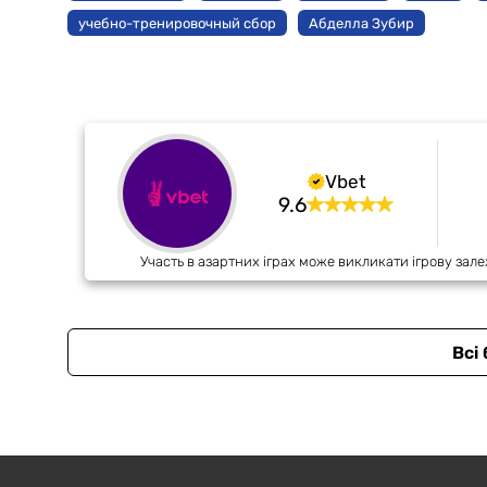
учебно-тренировочный сбор
Абделла Зубир
Vbet
9.6
Участь в азартних іграх може викликати ігрову зале
Всі