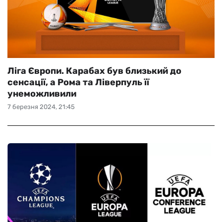
Ліга Європи. Карабах був близький до
сенсації, а Рома та Ліверпуль її
унеможливили
7 березня 2024, 21:45