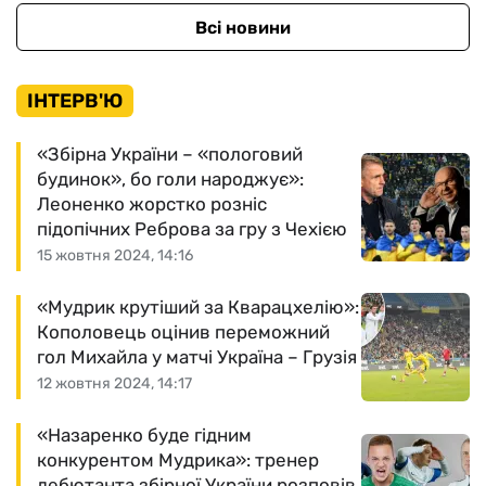
Всі новини
ІНТЕРВ'Ю
«Збірна України – «пологовий
будинок», бо голи народжує»:
Леоненко жорстко розніс
підопічних Реброва за гру з Чехією
15 жовтня 2024, 14:16
«Мудрик крутіший за Кварацхелію»:
Кополовець оцінив переможний
гол Михайла у матчі Україна – Грузія
12 жовтня 2024, 14:17
«Назаренко буде гідним
конкурентом Мудрика»: тренер
дебютанта збірної України розповів