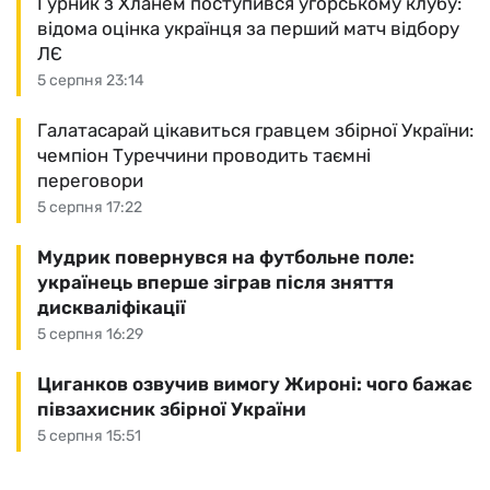
Гурник з Хланем поступився угорському клубу:
відома оцінка українця за перший матч відбору
ЛЄ
5 серпня 23:14
Галатасарай цікавиться гравцем збірної України:
чемпіон Туреччини проводить таємні
переговори
5 серпня 17:22
Мудрик повернувся на футбольне поле:
українець вперше зіграв після зняття
дискваліфікації
5 серпня 16:29
Циганков озвучив вимогу Жироні: чого бажає
півзахисник збірної України
5 серпня 15:51