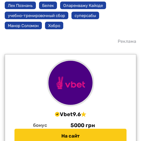
Лех Познань
Белек
Оларенважу Кайоде
учебно-тренировочный сбор
суперсабы
Манор Соломон
Хобро
Реклама
Vbet
9.6
5000 грн
бонус
На сайт