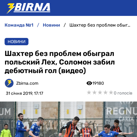
команда №1
новини
Шахтер без проблем обыграл польский Лех, Соломон забил дебютный гол (видео)
НОВИНИ
НОВИНИ
АНАЛІТИКА
Шахтер без проблем обыграл
польский Лех, Соломон забил
ІНТЕРВ'Ю
дебютный гол (видео)
РІЗНЕ
Zbirna.com
19180
★
★
★
★
★
★
★
★
★
★
0 голосів
31 січня 2019, 17:17
БУКМЕКЕРИ