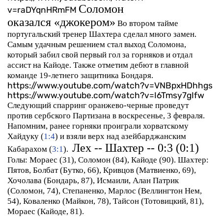
Соломон
v=raDYqnHRmFM
оказался «джокером»
Во втором тайме
португальский тренер Шахтера сделал много замен.
Самым удачным решением стал выход Соломона,
который забил свой первый гол за горняков и отдал
ассист на Кайоде. Также отметим дебют в главной
команде 19-летнего защитника Бондаря.
https://www.youtube.com/watch?v=VNBpxHDhhgs
https://www.youtube.com/watch?v=I6Tmsy7gIfw
Следующий спарринг оранжево-черные проведут
против сербского Партизана в воскресенье, 3 февраля.
Напомним, ранее горняки проиграли хорватскому
Хайдуку (
1:4
) и взяли верх над азейбарджанским
Лех -- Шахтер -- 0:3 (0:1)
Кабарахом (
3:1
).
Голы:
Мораес (31), Соломон (84), Кайоде (90).
Шахтер:
Пятов, Болбат (Бутко, 66), Кривцов (Матвиенко, 69),
Хочолава (Бондарь, 87), Исмаили, Алан Патрик
(Соломон, 74), Степаненко, Марлос (Веллингтон Нем,
54), Коваленко (Майкон, 78), Тайсон (Тотовицкий, 81),
Мораес (Кайоде, 81).