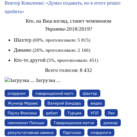
Виктор Коваленко: «Думал подавать, но в итоге решил
пробить»
Кто, на Ваш взгляд, станет чемпионом
Украины-2018/2019?
Шахтер
(69%, проголосовало: 5 815)
Динамо
(26%, проголосовало: 2 166)
Кто-то другой
(5%, проголосовало: 451)
Всего голосов:
8 432
Загрузка ...
спарринг
товарищеский матч
Шахтер
Жуниор Мораес
Валерий Бондарь
видео
Паулу Фонсека
дебют
Турция
УПЛ
Лех
чемпионат Польши
Товарищеские матчи
джокер
результативная замена
Партизан
спарринги