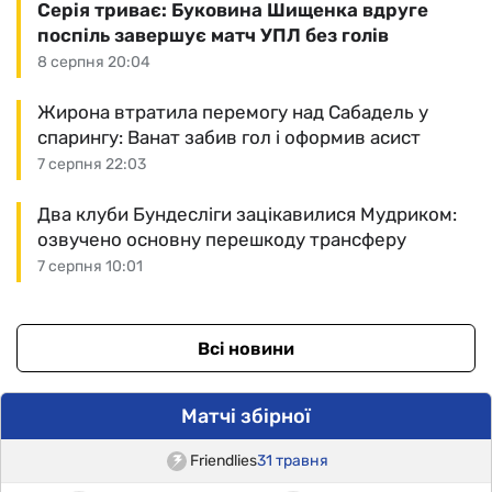
Серія триває: Буковина Шищенка вдруге
поспіль завершує матч УПЛ без голів
8 серпня 20:04
Жирона втратила перемогу над Сабадель у
спарингу: Ванат забив гол і оформив асист
7 серпня 22:03
Два клуби Бундесліги зацікавилися Мудриком:
озвучено основну перешкоду трансферу
7 серпня 10:01
Всі новини
Матчі збірної
Friendlies
31 травня