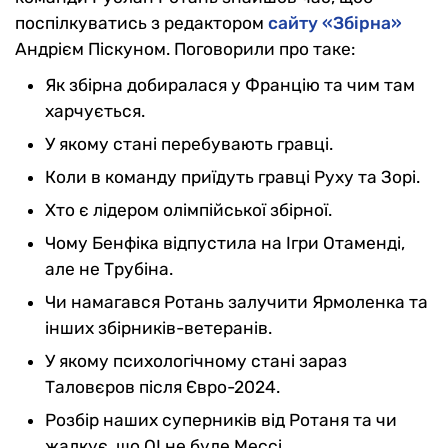
поспілкуватись з редактором
сайту
«Збірна»
Андрієм Піскуном. Поговорили про таке:
Як збірна добиралася у Францію та чим там
харчується.
У якому стані перебувають гравці.
Коли в команду приїдуть гравці Руху та Зорі.
Хто є лідером олімпійської збірної.
Чому Бенфіка відпустила на Ігри Отаменді,
але не Трубіна.
Чи намагався Ротань залучити Ярмоленка та
інших збірників-ветеранів.
У якому психологічному стані зараз
Таловєров після Євро-2024.
Розбір наших суперників від Ротаня та чи
жалкує, що ОІ не буде Мессі.