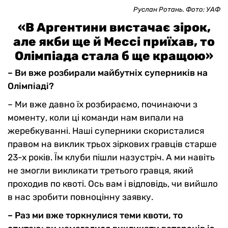
Руслан Ротань. Фото: УАФ
«В Аргентини вистачає зірок,
але якби ще й Мессі приїхав, то
Олімпіада стала б ще кращою»
– Ви вже розбирали майбутніх суперників на
Олімпіаді?
– Ми вже давно їх розбираємо, починаючи з
моменту, коли ці команди нам випали на
жеребкуванні. Наші суперники скористалися
правом на виклик трьох зіркових гравців старше
23-х років. Їм клуби пішли назустріч. А ми навіть
не змогли викликати третього гравця, який
проходив по квоті. Ось вам і відповідь, чи вийшло
в нас зробити повноцінну заявку.
– Раз ми вже торкнулися теми квоти, то