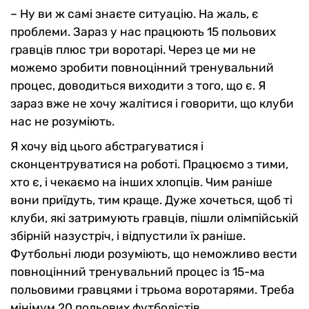
– Ну ви ж самі знаєте ситуацію. На жаль, є
проблеми. Зараз у нас працюють 15 польових
гравців плюс три воротарі. Через це ми не
можемо зробити повноцінний тренувальний
процес, доводиться виходити з того, що є. Я
зараз вже не хочу жалітися і говорити, що клуби
нас не розуміють.
Я хочу від цього абстрагуватися і
сконцентруватися на роботі. Працюємо з тими,
хто є, і чекаємо на інших хлопців. Чим раніше
вони приїдуть, тим краще. Дуже хочеться, щоб ті
клуби, які затримують гравців, пішли олімпійській
збірній назустріч, і відпустили їх раніше.
Футбольні люди розуміють, що неможливо вести
повноцінний тренувальний процес із 15-ма
польовими гравцями і трьома воротарями. Треба
мінімум 20 польових футболістів.