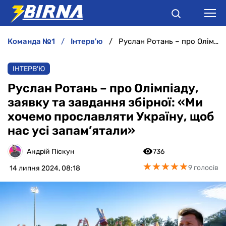
команда №1
інтерв'ю
Руслан Ротань – про Олімпіаду, заявку та завдання збірної: «Ми хочемо прославляти Україну, щоб нас усі запам’ятали»
НОВИНИ
ІНТЕРВ'Ю
АНАЛІТИКА
Руслан Ротань – про Олімпіаду,
заявку та завдання збірної: «Ми
ІНТЕРВ'Ю
хочемо прославляти Україну, щоб
нас усі запам’ятали»
РІЗНЕ
Андрій Піскун
736
БУКМЕКЕРИ
★
★
★
★
★
★
★
★
★
★
9 голосів
14 липня 2024, 08:18