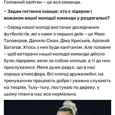
Головний капітан – це вся команда.
– Задам питання інакше: хто є лідером і
вожаком вашої молодої команди у роздягальні?
– Серед нашої молоді вистачає досвідчених
футболістів, які з нами з перших днів – це Макс
Таловєров, Данило Сікан, Діма Криськів, Арсеній
Батагов. Хтось з них буде капітаном. Але головне
– щоб ветерани нашої молодої команди дійсно
були лідерами, вели за собою хлопців, а ті до них
прислухалися. Мене дуже радує, що в нас
хороша атмосфера. Всі хлопці дружелюбні, на
тренуваннях працюють добре і уважно слухають
на теоріях. Тьху-тьху, постукаю по дереву, у
цьому плані в нас все нормально.