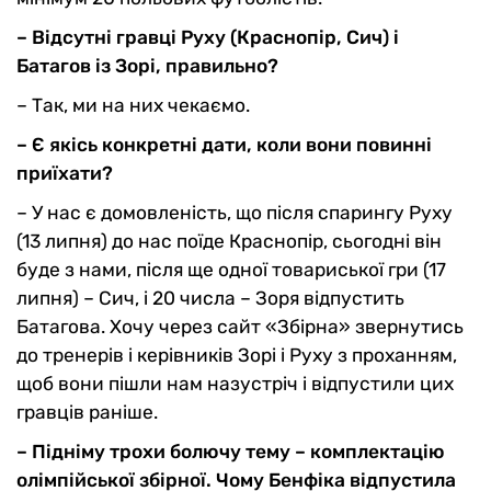
– Відсутні гравці Руху (Краснопір, Сич) і
Батагов із Зорі, правильно?
– Так, ми на них чекаємо.
– Є якісь конкретні дати, коли вони повинні
приїхати?
– У нас є домовленість, що після спарингу Руху
(13 липня) до нас поїде Краснопір, сьогодні він
буде з нами, після ще одної товариської гри (17
липня) – Сич, і 20 числа – Зоря відпустить
Батагова. Хочу через сайт «Збірна» звернутись
до тренерів і керівників Зорі і Руху з проханням,
щоб вони пішли нам назустріч і відпустили цих
гравців раніше.
– Підніму трохи болючу тему – комплектацію
олімпійської збірної. Чому Бенфіка відпустила