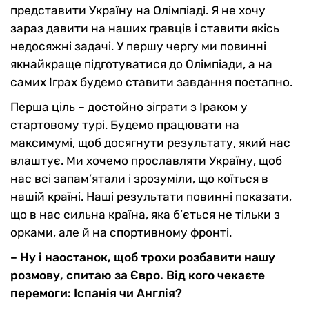
представити Україну на Олімпіаді. Я не хочу
зараз давити на наших гравців і ставити якісь
недосяжні задачі. У першу чергу ми повинні
якнайкраще підготуватися до Олімпіади, а на
самих Іграх будемо ставити завдання поетапно.
Перша ціль – достойно зіграти з Іраком у
стартовому турі. Будемо працювати на
максимумі, щоб досягнути результату, який нас
влаштує. Ми хочемо прославляти Україну, щоб
нас всі запам’ятали і зрозуміли, що коїться в
нашій країні. Наші результати повинні показати,
що в нас сильна країна, яка б’ється не тільки з
орками, але й на спортивному фронті.
– Ну і наостанок, щоб трохи розбавити нашу
розмову, спитаю за Євро. Від кого чекаєте
перемоги: Іспанія чи Англія?