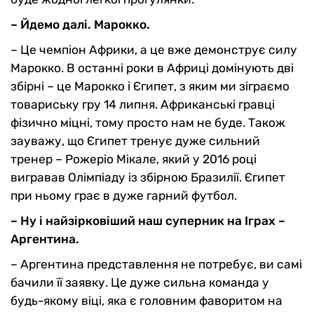
– Йдемо далі. Марокко.
– Це чемпіон Африки, а це вже демонструє силу
Марокко. В останні роки в Африці домінують дві
збірні – це Марокко і Єгипет, з яким ми зіграємо
товариську гру 14 липня. Африканські гравці
фізично міцні, тому просто нам не буде. Також
зауважу, що Єгипет тренує дуже сильний
тренер – Рожеріо Мікале, який у 2016 році
вигравав Олімпіаду із збірною Бразилії. Єгипет
при ньому грає в дуже гарний футбол.
– Ну і найзірковіший наш суперник на Іграх –
Аргентина.
– Аргентина представлення не потребує, ви самі
бачили її заявку. Це дуже сильна команда у
будь-якому віці, яка є головним фаворитом на