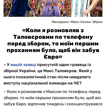
Маскерано і Мессі. Колаж: Збірна
«Коли я розмовляв з
Таловєровим по телефону
перед збором, то моїм першим
проханням було, щоб він забув
Євро»
– У
вашій заявці
присутній один гравець із
збірної України, це Макс Таловєров. Який у
нього психологічний стан після невдалого
виступу національної команди на ЧЄ?
– Коли я розмовляв з Максом по телефону перед
збором, то моїм першим проханням було, щоб він
забув Євро, відпочив тиждень і сконцентрувався