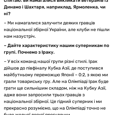
спитаю: ви намагалися викликати ветеранів із
Динамо і Шахтаря, наприклад, Ярмоленка, чи
ні?
– Ми намагалися залучити деяких гравців
національної збірної України, але клуби не пішли
нам назустріч.
– Дайте характеристику нашим суперникам по
групі. Почнемо з Іраку.
– У всіх команд нашої групи різні стилі. Ірак
дійшов до півфіналу Кубка Азії, де поступився
майбутньому переможцю Японії – 0:2, з якою ми
грали товариську гру. Але на Олімпіаді Ірак буде
грати ще сильнішим складом, ніж на Кубку Азії,
адже вони запросили трьох гравців з
національної збірної. Це гідний суперник і ми
прекрасно розуміємо, що на Олімпіаді точно не
буде жодної легкої прогулянки.