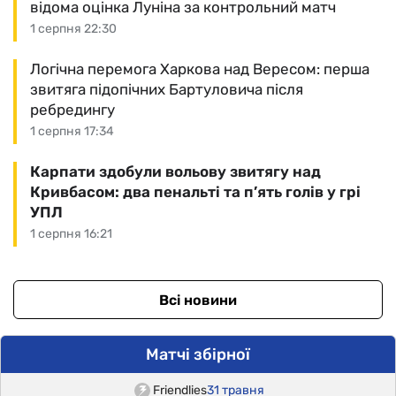
відома оцінка Луніна за контрольний матч
1 серпня 22:30
Логічна перемога Харкова над Вересом: перша
звитяга підопічних Бартуловича після
ребредингу
1 серпня 17:34
Карпати здобули вольову звитягу над
Кривбасом: два пенальті та п’ять голів у грі
УПЛ
1 серпня 16:21
Всі новини
Матчі збірної
Friendlies
31 травня