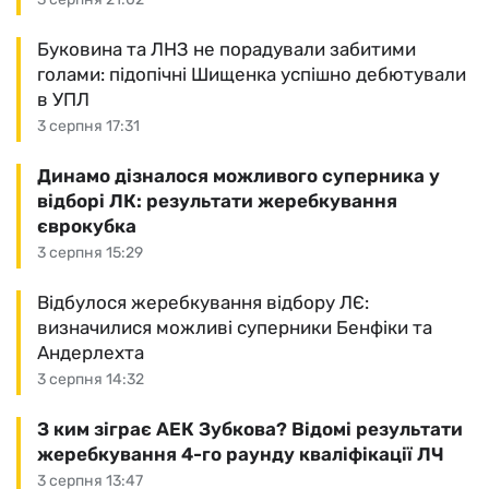
Буковина та ЛНЗ не порадували забитими
голами: підопічні Шищенка успішно дебютували
в УПЛ
3 серпня 17:31
Динамо дізналося можливого суперника у
відборі ЛК: результати жеребкування
єврокубка
3 серпня 15:29
Відбулося жеребкування відбору ЛЄ:
визначилися можливі суперники Бенфіки та
Андерлехта
3 серпня 14:32
З ким зіграє АЕК Зубкова? Відомі результати
жеребкування 4-го раунду кваліфікації ЛЧ
3 серпня 13:47