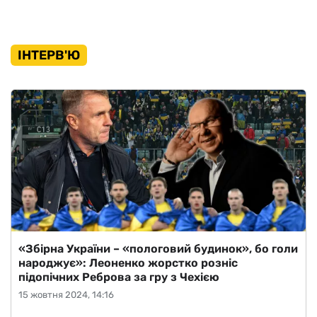
ІНТЕРВ'Ю
«Збірна України – «пологовий будинок», бо голи
народжує»: Леоненко жорстко розніс
підопічних Реброва за гру з Чехією
15 жовтня 2024, 14:16