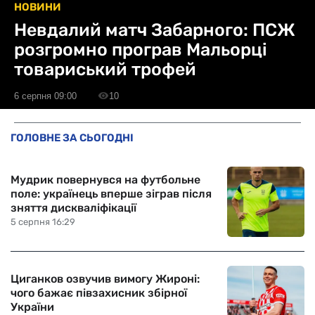
НОВИНИ
Невдалий матч Забарного: ПСЖ
розгромно програв Мальорці
товариський трофей
6 серпня 09:00
10
ГОЛОВНЕ ЗА СЬОГОДНІ
Мудрик повернувся на футбольне
поле: українець вперше зіграв після
зняття дискваліфікації
5 серпня 16:29
Циганков озвучив вимогу Жироні:
чого бажає півзахисник збірної
України