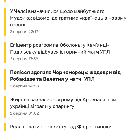
У Челсі визначилися щодо майбутнього
Мудрика: відомо, де гратиме українець в новому
сезоні
2 серпня 22:17
Епіцентр розгромив Оболонь: у Кам’янці-
Подільську відбувся історичний матч УПЛ
2 серпня 17:39
Полісся здолало Чорноморець: шедеври від
Робакідзе та Велетня у матчі УПЛ
2 серпня 14:58
Жирона зазнала розгрому від Арсенала: три
українці зіграли у спарингу
2 серпня 01:02
Реал втратив перемогу над Фіорентиною: