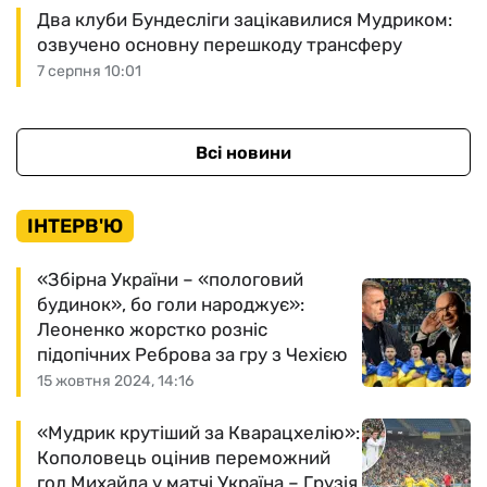
Два клуби Бундесліги зацікавилися Мудриком:
озвучено основну перешкоду трансферу
7 серпня 10:01
Всі новини
ІНТЕРВ'Ю
«Збірна України – «пологовий
будинок», бо голи народжує»:
Леоненко жорстко розніс
підопічних Реброва за гру з Чехією
15 жовтня 2024, 14:16
«Мудрик крутіший за Кварацхелію»:
Кополовець оцінив переможний
гол Михайла у матчі Україна – Грузія