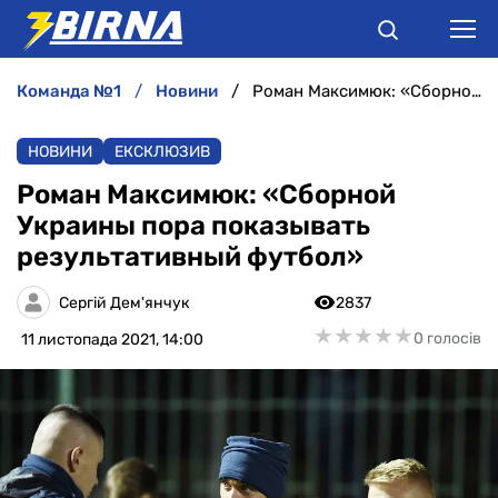
команда №1
новини
Роман Максимюк: «Сборной Украины пора показывать результативный футбол»
НОВИНИ
НОВИНИ
ЕКСКЛЮЗИВ
АНАЛІТИКА
Роман Максимюк: «Сборной
Украины пора показывать
ІНТЕРВ'Ю
результативный футбол»
РІЗНЕ
Сергій Дем'янчук
2837
★
★
★
★
★
★
★
★
★
★
0 голосів
11 листопада 2021, 14:00
БУКМЕКЕРИ