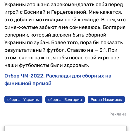
Украины это шанс зарекомендовать себя перед
игрой с Боснией и Герцеговиной. Мне кажется,
это добавит мотивации всей команде. В том, что
сине-желтые забьют я не сомневаюсь. Болгария
соперник, который должен быть сборной
Украины по зубам. Более того, пора бы показать
результативный футбол. Ставлю на — 3:1. При
этом, очень важно, чтобы после этой игры все
наши футболисты были здоровы».
Отбор ЧМ-2022. Расклады для сборных на
финишной прямой
сборная Украины
сборная Болгарии
Роман Максимюк
Реклама