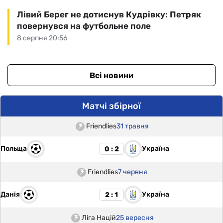
Лівий Берег не дотиснув Кудрівку: Петряк
повернувся на футбольне поле
8 серпня 20:56
Всі новини
Матчі збірної
Friendlies
31 травня
Польща
Україна
0 : 2
Friendlies
7 червня
Данія
Україна
2 : 1
Ліга Націй
25 вересня