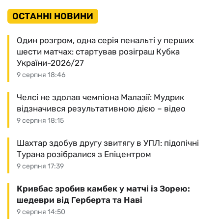
ОСТАННІ НОВИНИ
Один розгром, одна серія пенальті у перших
шести матчах: стартував розіграш Кубка
України-2026/27
9 серпня 18:46
Челсі не здолав чемпіона Малазії: Мудрик
відзначився результативною дією – відео
9 серпня 18:15
Шахтар здобув другу звитягу в УПЛ: підопічні
Турана розібралися з Епіцентром
9 серпня 17:39
Кривбас зробив камбек у матчі із Зорею:
шедеври від Герберта та Наві
9 серпня 14:50