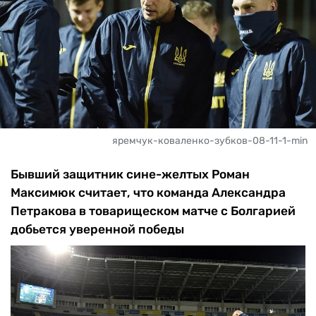
яремчук-коваленко-зубков-08-11-1-min
Бывший защитник сине-желтых Роман
Максимюк считает, что команда Александра
Петракова в товарищеском матче с Болгарией
добьется уверенной победы