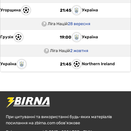
Угорщина
Україна
21:45
Ліга Націй
28 вересня
Грузія
Україна
19:00
Ліга Націй
2 жовтня
Україна
Northern Ireland
21:45
При цитуванні та використанні будь-яких матеріалів
посилання на zbirna.com обов'язкове