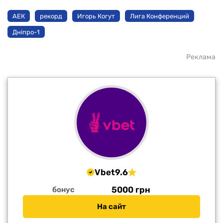
АЕК
рекорд
Игорь Когут
Лига Конференций
Дніпро-1
Реклама
Vbet
9.6
5000 грн
бонус
На сайт