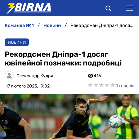
команда №1
новини
Рекордсмен Дніпра-1 досяг ювілейної позначки: подробиці
НОВИНИ
НОВИНИ
АНАЛІТИКА
Рекордсмен Дніпра-1 досяг
ювілейної позначки: подробиці
ІНТЕРВ'Ю
Олександр Кудря
416
РІЗНЕ
★
★
★
★
★
★
★
★
★
★
0 голосів
17 лютого 2023, 19:02
БУКМЕКЕРИ