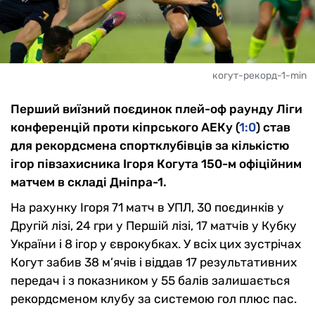
когут-рекорд-1-min
Перший виїзний поєдинок плей-оф раунду Ліги
конференцій проти кіпрського АЕКу (
1:0
) став
для рекордсмена спортклубівців за кількістю
ігор півзахисника Ігоря Когута 150-м офіційним
матчем в складі Дніпра-1.
На рахунку Ігоря 71 матч в УПЛ, 30 поєдинків у
Другій лізі, 24 гри у Першій лізі, 17 матчів у Кубку
України і 8 ігор у єврокубках. У всіх цих зустрічах
Когут забив 38 м’ячів і віддав 17 результативних
передач і з показником у 55 балів залишається
рекордсменом клубу за системою гол плюс пас.