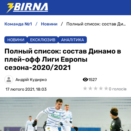
команда №1
новини
Полный список: состав Динамо в плей-офф Лиги Европы сезона-2020/2021
НОВИНИ
НОВИНИ
ЕКСКЛЮЗИВ
АНАЛІТИКА
АНАЛІТИКА
Полный список: состав Динамо в
плей-офф Лиги Европы
ІНТЕРВ'Ю
сезона-2020/2021
РІЗНЕ
Андрій Кудирко
1527
★
★
★
★
★
★
★
★
★
★
0 голосів
17 лютого 2021, 18:03
БУКМЕКЕРИ