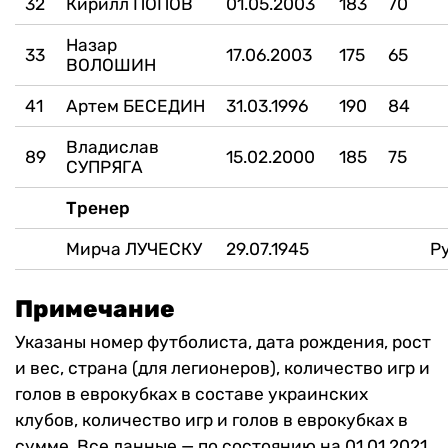
32
Кирилл ПОПОВ
01.05.2003
183
70
Назар
33
17.06.2003
175
65
ВОЛОШИН
41
Артем БЕСЕДИН
31.03.1996
190
84
Владислав
89
15.02.2000
185
75
СУПРЯГА
Тренер
Мирча ЛУЧЕСКУ
29.07.1945
Р
Примечание
Указаны номер футболиста, дата рождения, рост
и вес, страна (для легионеров), количество игр и
голов в еврокубках в составе украинских
клубов, количество игр и голов в еврокубках в
сумме. Все данные — по состоянию на 01.01.2021.