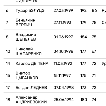
СИДОРЧУК
6
Тудор БЭЛУЦЭ
27.03.1999
192
86
Р
Беньямин
7
27.11.1993
179
78
С
ВЕРБИЧ
Владимир
8
01.06.1997
184
75
ШЕПЕЛЕВ
Николай
10
04.10.1998
177
67
ШАПАРЕНКО
14
Карлос ДЕ ПЕНА
11.03.1992
177
72
У
Виктор
15
15.11.1997
175
71
ЦЫГАНКОВ
17
Богдан ЛЕДНЕВ
07.04.1998
173
72
Александр
18
25.06.1994
180
74
АНДРИЕВСКИЙ