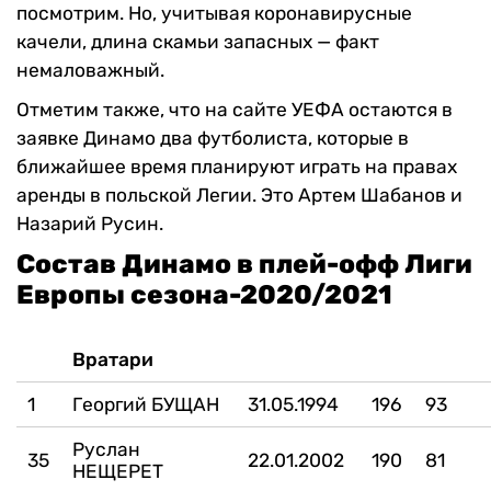
посмотрим. Но, учитывая коронавирусные
качели, длина скамьи запасных — факт
немаловажный.
Отметим также, что на сайте УЕФА остаются в
заявке Динамо два футболиста, которые в
ближайшее время планируют играть на правах
аренды в польской Легии. Это Артем Шабанов и
Назарий Русин.
Состав Динамо в плей-офф Лиги
Европы сезона-2020/2021
Вратари
1
Георгий БУЩАН
31.05.1994
196
93
Руслан
35
22.01.2002
190
81
НЕЩЕРЕТ