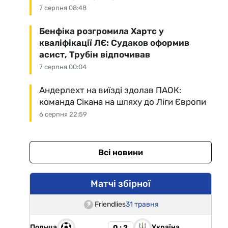
7 серпня 08:48
Бенфіка розгромила Хартс у
кваліфікації ЛЄ: Судаков оформив
асист, Трубін відпочивав
7 серпня 00:04
Андерлехт на виїзді здолав ПАОК:
команда Сікана на шляху до Ліги Європи
6 серпня 22:59
Всі новини
Матчі збірної
Friendlies
31 травня
Польща
Україна
0 : 2