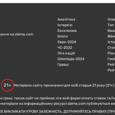
Аналітика
Нов
Інтерв'ю
Топ
Ексклюзив
Важ
ання на zbirna.com
Блоги
Війн
Євро-2024
Істо
ЧC-2022
Ста
Ліга націй
Різн
Олімпіада-2024
Гем
Гравці
Рей
Рей
21+
Матеріали сайту призначені для осіб старше 21 року (21+)
ні гроші, також сайт не приймає ні в якій формі оплату ставок та/і
 матеріали на інформаційному ресурсі zbirna.com публікуються в
ЖЕ ВИКЛИКАТИ ІГРОВУ ЗАЛЕЖНІСТЬ. ДОТРИМУЙТЕСЬ ПРАВИЛ (ПРИ