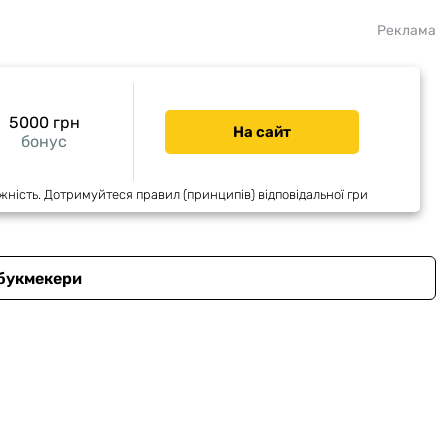
Реклама
5000 грн
На сайт
бонус
жність. Дотримуйтеся правил (принципів) відповідальної гри
 букмекери