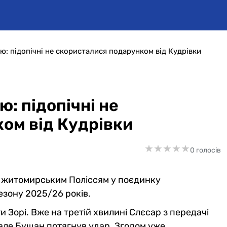
ю: підопічні не скористалися подарунком від Кудрівки
: підопічні не
ом від Кудрівки
★
★
★
★
★
★
★
★
★
★
0 голосів
 з житомирським Поліссям у поєдинку
езону 2025/26 років.
и Зорі. Вже на третій хвилині Слєсар з передачі
але Бущан потягнув удар. Згодом уже