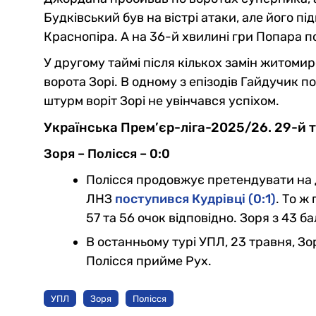
Будківський був на вістрі атаки, але його пі
Краснопіра. А на 36-й хвилині гри Попара по
У другому таймі після кількох замін житоми
ворота Зорі. В одному з епізодів Гайдучик п
штурм воріт Зорі не увінчався успіхом.
Українська Прем’єр-ліга-2025/26. 29-й т
Зоря – Полісся – 0:0
Полісся продовжує претендувати на д
ЛНЗ
поступився Кудрівці (0:1)
. То ж
57 та 56 очок відповідно. Зоря з 43 б
В останньому турі УПЛ, 23 травня, Зо
Полісся прийме Рух.
УПЛ
Зоря
Полісся