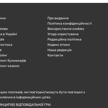
ини
Про видання
Політика конфіденційності
ливе
Використання cookies
а в Україні
Угода користувача
рія
Редакційна політика
тистика
Кодекс етики
е
Наша редакція
блінг
Контакти
тинг букмекерів
тинг казино
нших платежів, які пов’язані/можуть бути пов’язані з
иключно в інформаційних цілях.
НЦИПІВ) ВІДПОВІДАЛЬНОЇ ГРИ.