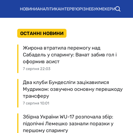
НОВИНИ
АНАЛІТИКА
ІНТЕРВ'Ю
РІЗНЕ
БУКМЕКЕРИ
ОСТАННІ НОВИНИ
Жирона втратила перемогу над
Сабадель у спарингу: Ванат забив гол і
оформив асист
7 серпня 22:03
Два клуби Бундесліги зацікавилися
Мудриком: озвучено основну перешкоду
трансферу
7 серпня 10:01
Збірна України WU-17 розпочала збір:
підопічні Лемешко зазнали поразки у
першому спарингу