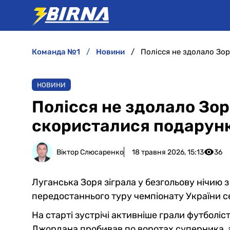
команда №1
новини
Полісся не здолало Зор
НОВИНИ
Полісся не здолало Зорю
скористалися подарунк
Віктор Слюсаренко
18 травня 2026, 15:13
36
Луганська Зоря зіграла у безгольову нічию
передостаннього туру чемпіонату України с
На старті зустрічі активніше грали футболіст
Джордана пробивав по воротах суперника, 