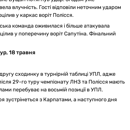
двела влучність. Гості відповіли неточним ударом
цілив у каркас воріт Полісся.
рська команда оживилася і більше атакувала
оцілив у поперечину воріт Сапутіна. Фінальний
ур, 18 травня
ругу сходинку в турнірній таблиці УПЛ, адже
 після 29-го туру чемпіонату ЛНЗ та Полісся мають
алами перебуває на восьмій позиції в УПЛ.
ря зустрінеться з Карпатами, а наступного дня