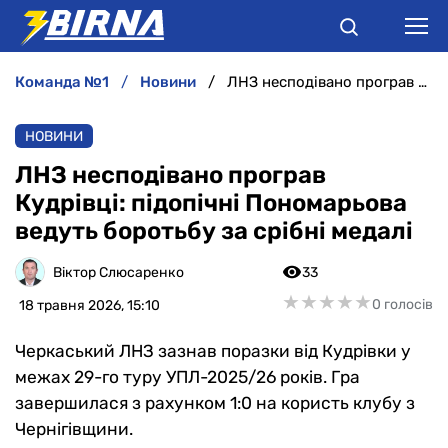
команда №1
новини
ЛНЗ несподівано програв Кудрівці: підопічні Пономарьова ведуть боротьбу за срібні медалі
НОВИНИ
НОВИНИ
АНАЛІТИКА
ЛНЗ несподівано програв
Кудрівці: підопічні Пономарьова
ІНТЕРВ'Ю
ведуть боротьбу за срібні медалі
РІЗНЕ
Віктор Слюсаренко
33
★
★
★
★
★
★
★
★
★
★
0 голосів
18 травня 2026, 15:10
БУКМЕКЕРИ
Черкаський ЛНЗ зазнав поразки від Кудрівки у
межах 29-го туру УПЛ-2025/26 років. Гра
завершилася з рахунком 1:0 на користь клубу з
Чернігівщини.