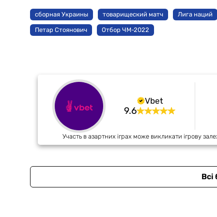
сборная Украины
товарищеский матч
Лига наций
Петар Стоянович
Отбор ЧМ-2022
Vbet
9.6
Участь в азартних іграх може викликати ігрову зале
Всі