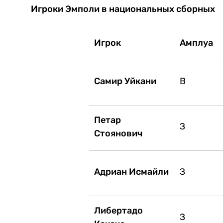
Игроки Эмполи в национальных сборных
Игрок
Амплуа
Самир Уйкани
В
Петар
З
Стоянович
Адриан Исмайли
З
Либертадо
З