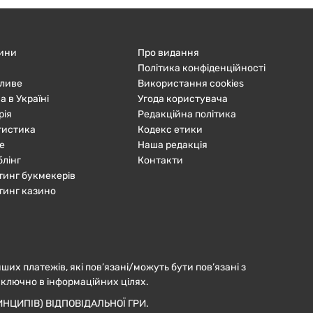
ини
Про видання
Політика конфіденційності
ливе
Використання cookies
а в Україні
Угода користувача
рія
Редакційна політика
тистика
Кодекс етики
е
Наша редакція
блінг
Контакти
тинг букмекерів
тинг казино
нших платежів, які пов’язані/можуть бути пов’язані з
иключно в інформаційних цілях.
НЦИПІВ) ВІДПОВІДАЛЬНОЇ ГРИ.