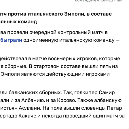
команди-емполі-22-min
тч против итальянского Эмполи, в составе
альных команд
ва провели очередной контрольный матч в
обыграли
одноименную итальянскую команду —
ействовал в матче восьмерых игроков, которые
е сборные. В стартовом составе вышли пять из
ов Эмполи являются действующими игроками
ели балканских сборных. Так, голкипер Самир
ли и за Албанию, и за Косово. Также албанскую
истьян Асллани. На поле вышли словенцы Петар
ертадо Какаче и некогда проведший один матч за