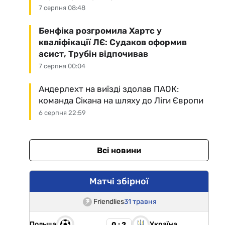
7 серпня 08:48
Бенфіка розгромила Хартс у
кваліфікації ЛЄ: Судаков оформив
асист, Трубін відпочивав
7 серпня 00:04
Андерлехт на виїзді здолав ПАОК:
команда Сікана на шляху до Ліги Європи
6 серпня 22:59
Всі новини
Матчі збірної
Friendlies
31 травня
Польща
Україна
0 : 2