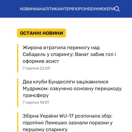
НОВИНИ
АНАЛІТИКА
ІНТЕРВ'Ю
РІЗНЕ
БУКМЕКЕРИ
ОСТАННІ НОВИНИ
Жирона втратила перемогу над
Сабадель у спарингу: Ванат забив гол і
оформив асист
7 серпня 22:03
Два клуби Бундесліги зацікавилися
Мудриком: озвучено основну перешкоду
трансферу
7 серпня 10:01
Збірна України WU-17 розпочала збір:
підопічні Лемешко зазнали поразки у
першому спарингу