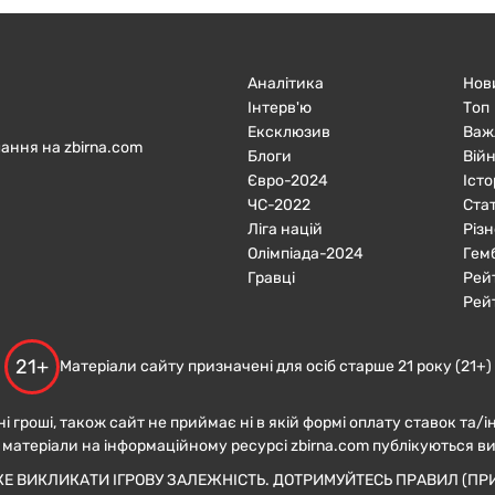
Аналітика
Нов
Інтерв'ю
Топ
Ексклюзив
Важ
ання на zbirna.com
Блоги
Війн
Євро-2024
Істо
ЧC-2022
Ста
Ліга націй
Різн
Олімпіада-2024
Гем
Гравці
Рей
Рей
21+
Матеріали сайту призначені для осіб старше 21 року (21+)
ні гроші, також сайт не приймає ні в якій формі оплату ставок та/і
 матеріали на інформаційному ресурсі zbirna.com публікуються в
ЖЕ ВИКЛИКАТИ ІГРОВУ ЗАЛЕЖНІСТЬ. ДОТРИМУЙТЕСЬ ПРАВИЛ (ПРИ