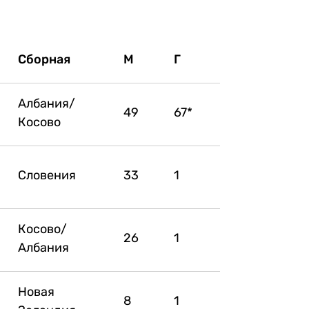
Сборная
М
Г
Албания/
49
67*
Косово
Словения
33
1
Косово/
26
1
Албания
Новая
8
1