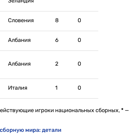
Зеландия
Словения
8
0
Албания
6
0
Албания
2
0
Италия
1
0
йствующие игроки национальных сборных,
*
—
сборную мира: детали