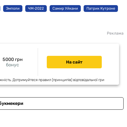
Эмполи
ЧМ-2022
Самир Уйкани
Патрик Кутроне
Реклама
5000 грн
На сайт
бонус
жність. Дотримуйтеся правил (принципів) відповідальної гри
 букмекери