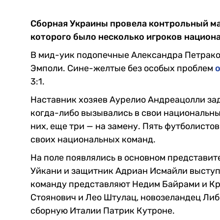
Сборная Украины провела контрольный ма
которого было несколько игроков национ
В мид-уик подопечные Александра Петрако
Эмполи. Сине-желтые без особых проблем
3:1.
Наставник хозяев Аурелио Андреацолли зад
когда-либо вызывались в свои национальны
них, еще три — на замену. Пять футболист
своих национальных команд.
На поле появлялись в основном представит
Уйкани и защитник Адриан Исмайли выступа
команду представляют Недим Байрами и Кр
Стоянович и Лео Штулац, новозеландец Либ
сборную Италии Патрик Кутроне.