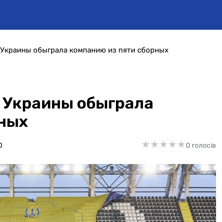
 Украины обыграла компанию из пяти сборных
 Украины обыграла
рных
★
★
★
★
★
★
★
★
★
★
0
0 голосів