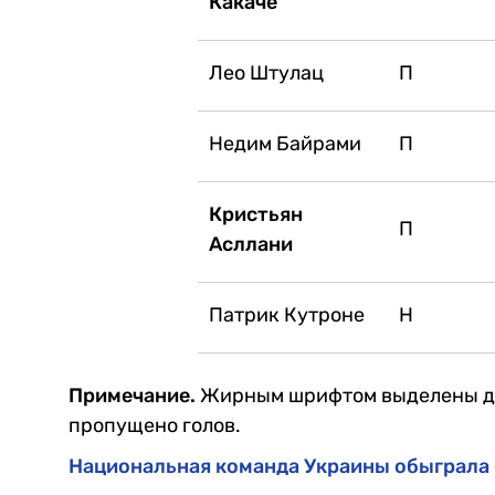
Какаче
Лео Штулац
П
Недим Байрами
П
Кристьян
П
Асллани
Патрик Кутроне
Н
Примечание.
Жирным шрифтом выделены де
пропущено голов.
Национальная команда Украины обыграла 