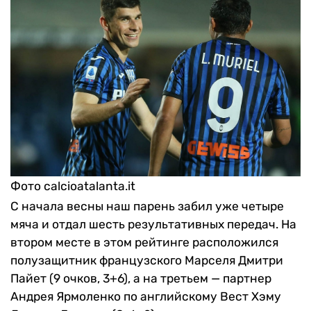
Фото calcioatalanta.it
С начала весны наш парень забил уже четыре
мяча и отдал шесть результативных передач. На
втором месте в этом рейтинге расположился
полузащитник французского Марселя Дмитри
Пайет (9 очков, 3+6), а на третьем — партнер
Андрея Ярмоленко по английскому Вест Хэму