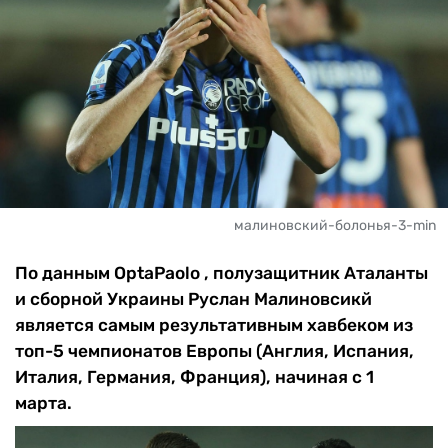
малиновский-болонья-3-min
По данным OptaPaolo , полузащитник Аталанты
и сборной Украины Руслан Малиновсикй
является самым результативным хавбеком из
топ-5 чемпионатов Европы (Англия, Испания,
Италия, Германия, Франция), начиная с 1
марта.