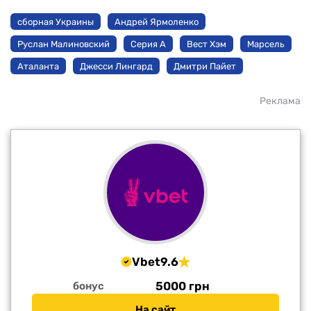
сборная Украины
Андрей Ярмоленко
Руслан Малиновский
Серия А
Вест Хэм
Марсель
Аталанта
Джесси Лингард
Дмитри Пайет
Реклама
Vbet
9.6
5000 грн
бонус
На сайт