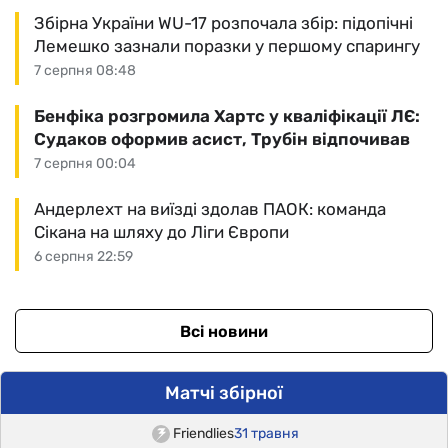
Збірна України WU-17 розпочала збір: підопічні
Лемешко зазнали поразки у першому спарингу
7 серпня 08:48
Бенфіка розгромила Хартс у кваліфікації ЛЄ:
Судаков оформив асист, Трубін відпочивав
7 серпня 00:04
Андерлехт на виїзді здолав ПАОК: команда
Сікана на шляху до Ліги Європи
6 серпня 22:59
Всі новини
Матчі збірної
Friendlies
31 травня