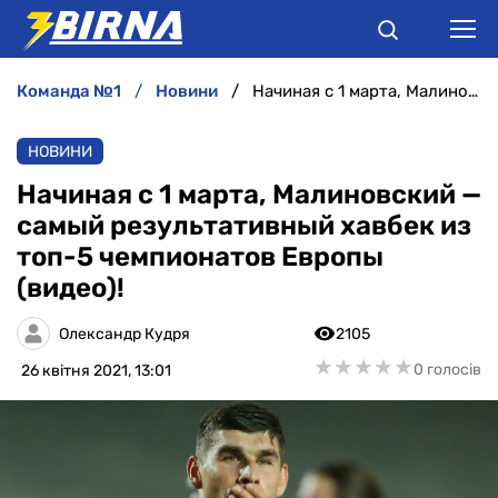
команда №1
новини
Начиная с 1 марта, Малиновский — самый результативный хавбек из топ-5 чемпионатов Европы (видео)!
НОВИНИ
НОВИНИ
АНАЛІТИКА
Начиная с 1 марта, Малиновский —
самый результативный хавбек из
ІНТЕРВ'Ю
топ-5 чемпионатов Европы
(видео)!
РІЗНЕ
Олександр Кудря
2105
БУКМЕКЕРИ
★
★
★
★
★
★
★
★
★
★
0 голосів
26 квітня 2021, 13:01