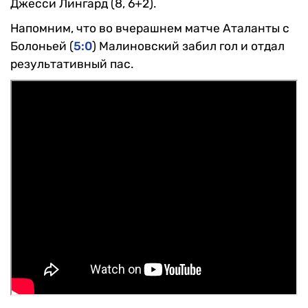
Джесси Лингард (8, 6+2).
Напомним, что во вчерашнем матче Аталанты с
Болоньей (
5:0
) Малиновский забил гол и отдал
результативный пас.