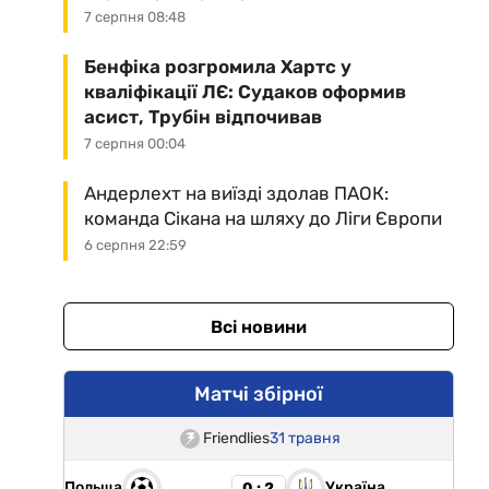
7 серпня 08:48
Бенфіка розгромила Хартс у
кваліфікації ЛЄ: Судаков оформив
асист, Трубін відпочивав
7 серпня 00:04
Андерлехт на виїзді здолав ПАОК:
команда Сікана на шляху до Ліги Європи
6 серпня 22:59
Всі новини
Матчі збірної
Friendlies
31 травня
Польща
Україна
0 : 2