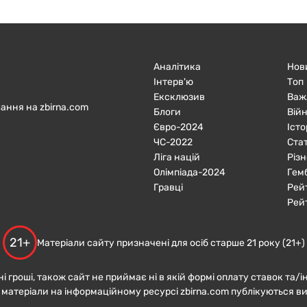
Аналітика
Нов
Інтерв'ю
Топ
Ексклюзив
Важ
ання на zbirna.com
Блоги
Війн
Євро-2024
Істо
ЧC-2022
Ста
Ліга націй
Різн
Олімпіада-2024
Гем
Гравці
Рей
Рей
21+
Матеріали сайту призначені для осіб старше 21 року (21+)
ні гроші, також сайт не приймає ні в якій формі оплату ставок та/і
 матеріали на інформаційному ресурсі zbirna.com публікуються в