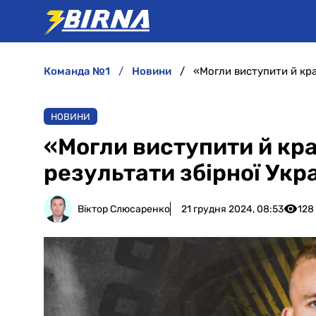
команда №1
новини
НОВИНИ
«Могли виступити й кр
результати збірної Укра
Віктор Слюсаренко
21 грудня 2024, 08:53
128