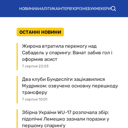
НОВИНИ
АНАЛІТИКА
ІНТЕРВ'Ю
РІЗНЕ
БУКМЕКЕРИ
ОСТАННІ НОВИНИ
Жирона втратила перемогу над
Сабадель у спарингу: Ванат забив гол і
оформив асист
7 серпня 22:03
Два клуби Бундесліги зацікавилися
Мудриком: озвучено основну перешкоду
трансферу
7 серпня 10:01
Збірна України WU-17 розпочала збір:
підопічні Лемешко зазнали поразки у
першому спарингу