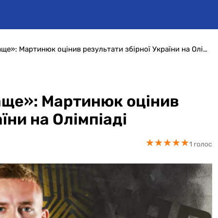
«Могли виступити й краще»: Мартинюк оцінив результати збірної України на Олімпіаді
аще»: Мартинюк оцінив
їни на Олімпіаді
★
★
★
★
★
★
★
★
★
★
1 голос