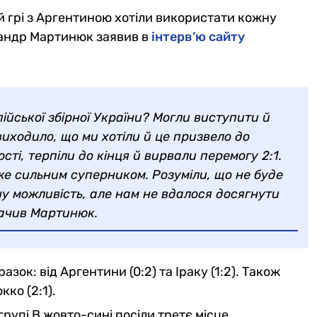
ній грі з Аргентиною хотіли використати кожну
сандр Мартинюк заявив в
інтерв’ю сайту
ійської збірної України? Могли виступити й
 виходило, що ми хотіли й це призвело до
сті, терпіли до кінця й вирвали перемогу 2:1.
же сильним суперником. Розуміли, що не буде
ну можливість, але нам не вдалося досягнути
начив Мартинюк.
азок: від Аргентини (0:2) та Іраку (1:2). Також
ко (2:1).
групі В жовто-сині посіли третє місце.