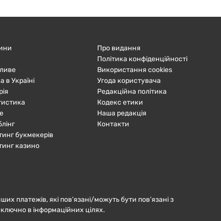
ини
Про видання
Політика конфіденційності
ливе
Використання cookies
а в Україні
Угода користувача
рія
Редакційна політика
тистика
Кодекс етики
е
Наша редакція
блінг
Контакти
тинг букмекерів
тинг казино
нших платежів, які пов’язані/можуть бути пов’язані з
иключно в інформаційних цілях.