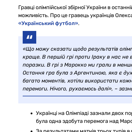
Гравці олімпійської збірної України в остан
можливість. Про це гравець українців Олек
«Український футбол»
.
«Що можу сказати щодо результатів олімп
краще. В першій грі проти Іраку в нас не
поразки. В грі з Марокко ми грали в меншо
Остання гра була з Аргентиною, яка є ду
багато моментів, хотіли використати кож
перемоги. Нічого, рухаємось далі», – заз
Українці на Олімпіаді зазнали двох пор
була одна здобута перемога над Марок
За результатами матчів трьох турів в 