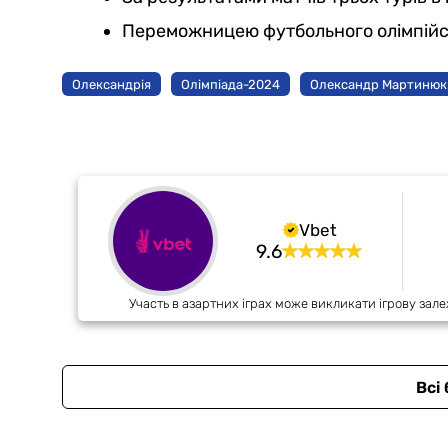
Переможницею футбольного олімпійськ
Олександрія
Олімпіада-2024
Олександр Мартинюк
Vbet
9.6
Участь в азартних іграх може викликати ігрову зале
Всі