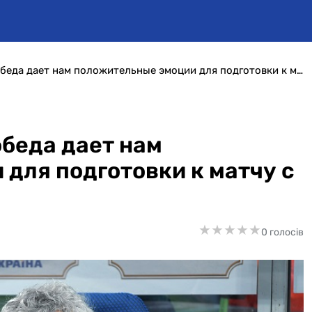
Мирча Луческу: «Эта победа дает нам положительные эмоции для подготовки к матчу с Ференцварошем»
обеда дает нам
для подготовки к матчу с
★
★
★
★
★
★
★
★
★
★
0 голосів