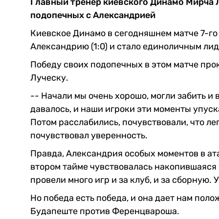
Главный тренер киевского Динамо Мирча Л
подопечных с Александрией
Киевское Динамо в сегодняшнем матче 7-го
Александрию (1:0) и стало единоличным ли
Победу своих подопечных в этом матче пр
Луческу.
-- Начали мы очень хорошо, могли забить и 
давалось, и наши игроки эти моменты упуска
Потом расслабились, почувствовали, что лег
почувствовал уверенность.
Правда, Александрия особых моментов в ата
втором тайме чувствовалась накопившаяся у
провели много игр и за клуб, и за сборную.
Но победа есть победа, и она дает нам пол
Будапеште против Ференцвароша.