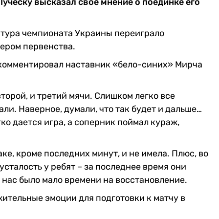
уческу высказал свое мнение о поединке его
 тура чемпионата Украины переиграло
дером первенства.
окомментировал наставник «бело-синих» Мирча
второй, и третий мячи. Слишком легко все
ли. Наверное, думали, что так будет и дальше…
ко дается игра, а соперник поймал кураж,
ке, кроме последних минут, и не имела. Плюс, во
сталость у ребят – за последнее время они
 У нас было мало времени на восстановление.
ожительные эмоции для подготовки к матчу в