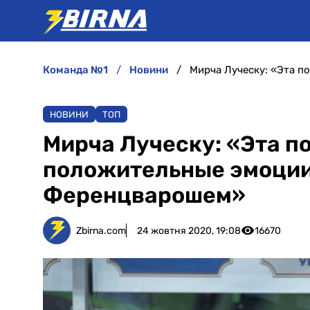
команда №1
новини
НОВИНИ
ТОП
Мирча Луческу: «Эта п
положительные эмоции 
Ференцварошем»
Zbirna.com
24 жовтня 2020, 19:08
16670