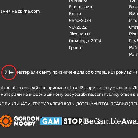
Інтерв'ю
Топ
Ексклюзив
Важ
ання на zbirna.com
Блоги
Війн
Євро-2024
Істо
ЧC-2022
Ста
Ліга націй
Різн
Олімпіада-2024
Гем
Гравці
Рей
Рей
21+
Матеріали сайту призначені для осіб старше 21 року (21+)
ні гроші, також сайт не приймає ні в якій формі оплату ставок та/і
 матеріали на інформаційному ресурсі zbirna.com публікуються в
ЖЕ ВИКЛИКАТИ ІГРОВУ ЗАЛЕЖНІСТЬ. ДОТРИМУЙТЕСЬ ПРАВИЛ (ПРИ