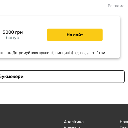
Реклама
5000 грн
На сайт
бонус
жність. Дотримуйтеся правил (принципів) відповідальної гри
 букмекери
Аналітика
Нов