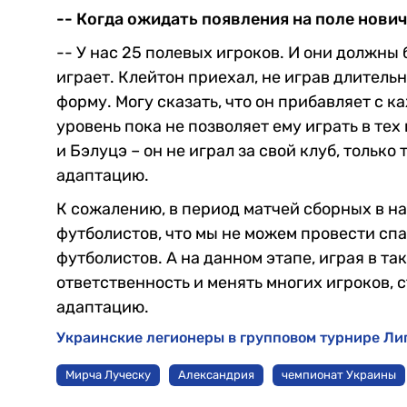
-- Когда ожидать появления на поле нович
-- У нас 25 полевых игроков. И они должны 
играет. Клейтон приехал, не играв длитель
форму. Могу сказать, что он прибавляет с 
уровень пока не позволяет ему играть в тех 
и Бэлуцэ – он не играл за свой клуб, тольк
адаптацию.
К сожалению, в период матчей сборных в н
футболистов, что мы не можем провести спа
футболистов. А на данном этапе, играя в так
ответственность и менять многих игроков, с
адаптацию.
Украинские легионеры в групповом турнире Лиг
Мирча Луческу
Александрия
чемпионат Украины