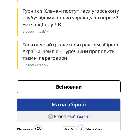
Гурник з Хланем поступився угорському
клубу: відома оцінка українця за перший
матч відбору ЛЄ
5 серпня 23:14
Галатасарай цікавиться гравцем збірної
України: чемпіон Туреччини проводить
таємні переговори
5 серпня 17:22
Всі новини
Матчі збірної
Friendlies
31 травня
Польща
Україна
0 : 2