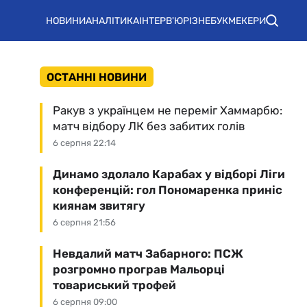
НОВИНИ
АНАЛІТИКА
ІНТЕРВ'Ю
РІЗНЕ
БУКМЕКЕРИ
ОСТАННІ НОВИНИ
Ракув з українцем не переміг Хаммарбю:
матч відбору ЛК без забитих голів
6 серпня 22:14
Динамо здолало Карабах у відборі Ліги
конференцій: гол Пономаренка приніс
киянам звитягу
6 серпня 21:56
Невдалий матч Забарного: ПСЖ
розгромно програв Мальорці
товариський трофей
6 серпня 09:00