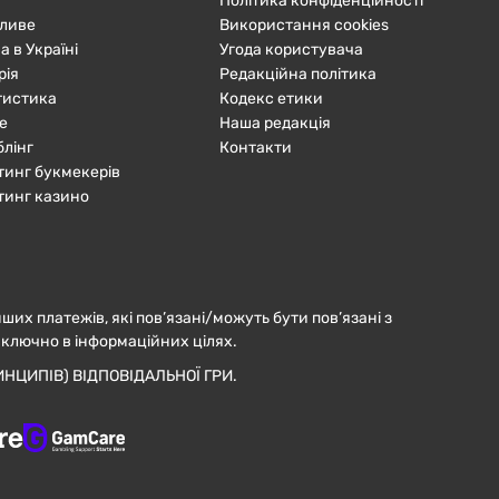
Політика конфіденційності
ливе
Використання cookies
а в Україні
Угода користувача
рія
Редакційна політика
тистика
Кодекс етики
е
Наша редакція
блінг
Контакти
тинг букмекерів
тинг казино
нших платежів, які пов’язані/можуть бути пов’язані з
иключно в інформаційних цілях.
НЦИПІВ) ВІДПОВІДАЛЬНОЇ ГРИ.