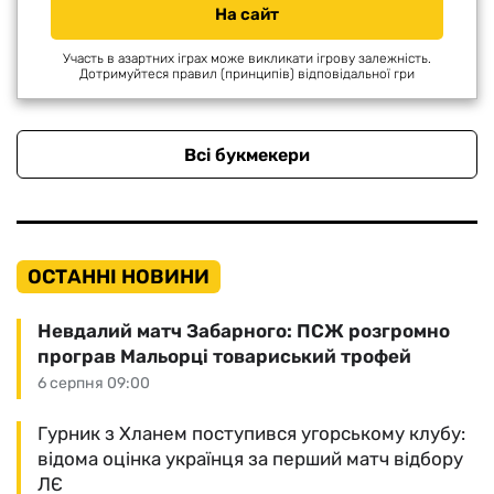
На сайт
Участь в азартних іграх може викликати ігрову залежність.
Дотримуйтеся правил (принципів) відповідальної гри
Всі букмекери
ОСТАННІ НОВИНИ
Невдалий матч Забарного: ПСЖ розгромно
програв Мальорці товариський трофей
6 серпня 09:00
Гурник з Хланем поступився угорському клубу:
відома оцінка українця за перший матч відбору
ЛЄ