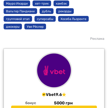
Мауро Икарди
хет-трик
камбэк
Вальтер Пандиани
дубль
рекорды
групповой этап
суперсабы
Хосеба Льоренте
джокеры
Уве Рёслер
Реклама
Vbet
9.6
5000 грн
бонус