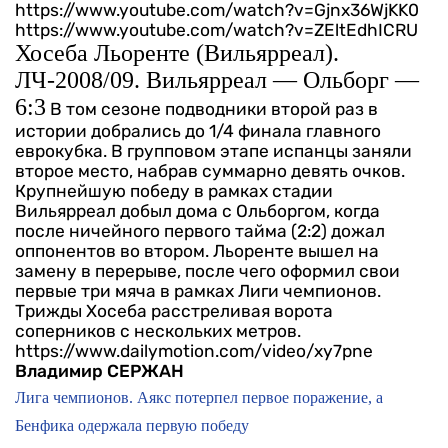
https://www.youtube.com/watch?v=Gjnx36WjKK0
https://www.youtube.com/watch?v=ZEltEdhICRU
Хосеба Льоренте (Вильярреал).
ЛЧ-2008/09. Вильярреал — Ольборг —
6:3
В том сезоне подводники второй раз в
истории добрались до 1/4 финала главного
еврокубка. В групповом этапе испанцы заняли
второе место, набрав суммарно девять очков.
Крупнейшую победу в рамках стадии
Вильярреал добыл дома с Ольборгом, когда
после ничейного первого тайма (2:2) дожал
оппонентов во втором. Льоренте вышел на
замену в перерыве, после чего оформил свои
первые три мяча в рамках Лиги чемпионов.
Трижды Хосеба расстреливая ворота
соперников с нескольких метров.
https://www.dailymotion.com/video/xy7pne
Владимир СЕРЖАН
Лига чемпионов. Аякс потерпел первое поражение, а
Бенфика одержала первую победу