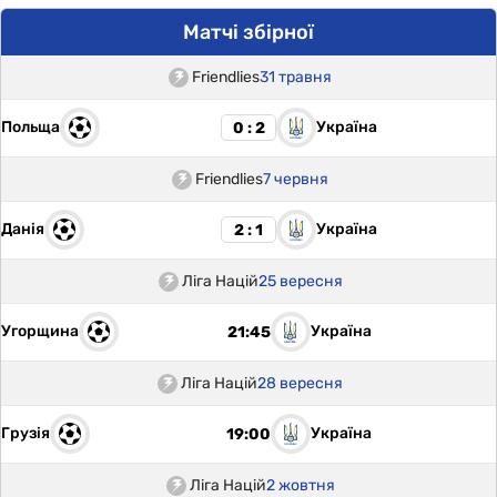
Матчі збірної
Friendlies
31 травня
Польща
Україна
0 : 2
Friendlies
7 червня
Данія
Україна
2 : 1
Ліга Націй
25 вересня
Угорщина
Україна
21:45
Ліга Націй
28 вересня
Грузія
Україна
19:00
Ліга Націй
2 жовтня