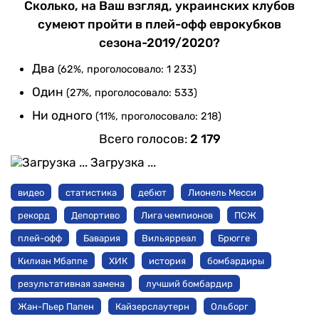
Сколько, на Ваш взгляд, украинских клубов
сумеют пройти в плей-офф еврокубков
сезона-2019/2020?
Два
(62%, проголосовало: 1 233)
Один
(27%, проголосовало: 533)
Ни одного
(11%, проголосовало: 218)
Всего голосов:
2 179
Загрузка ...
видео
статистика
дебют
Лионель Месси
рекорд
Депортиво
Лига чемпионов
ПСЖ
плей-офф
Бавария
Вильярреал
Брюгге
Килиан Мбаппе
ХИК
история
бомбардиры
результативная замена
лучший бомбардир
Жан-Пьер Папен
Кайзерслаутерн
Ольборг