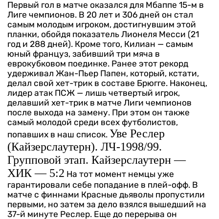
Первый гол в матче оказался для Мбаппе 15-м в
Лиге чемпионов. В 20 лет и 306 дней он стал
самым молодым игроком, достигнувшим этой
планки, обойдя показатель Лионеля Месси (21
год и 288 дней). Кроме того, Килиан — самым
юный француз, забивший три мяча в
еврокубковом поединке. Ранее этот рекорд
удерживал Жан-Пьер Папен, который, кстати,
делал свой хет-трик в составе Брюгге.
Наконец,
лидер атак ПСЖ — лишь четвертый игрок,
делавший хет-трик в матче Лиги чемпионов
после выхода на замену. При этом он также
самый молодой среди всех футболистов,
Уве Реслер
попавших в наш список.
(Кайзерслаутерн). ЛЧ-1998/99.
Групповой этап. Кайзерслаутерн —
ХИК — 5:2
На тот момент немцы уже
гарантировали себе попадание в плей-офф. В
матче с финнами Красные дьяволы пропустили
первыми, но затем за дело взялся вышедший на
37-й минуте Реслер. Еще до перерыва он