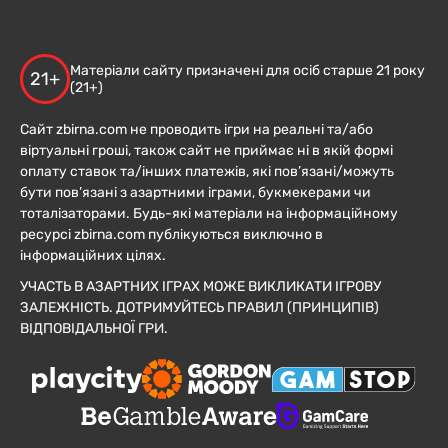
Матеріали сайту призначені для осіб старше 21 року
21+
(21+)
Сайт zbirna.com не проводить ігри на реальні та/або
віртуальні гроші, також сайт не приймає ні в якій формі
оплату ставок та/інших платежів, які пов’язані/можуть
бути пов’язані з азартними іграми, букмекерами чи
тоталізаторами. Будь-які матеріали на інформаційному
ресурсі zbirna.com публікуються виключно в
інформаційних цілях.
УЧАСТЬ В АЗАРТНИХ ІГРАХ МОЖЕ ВИКЛИКАТИ ІГРОВУ
ЗАЛЕЖНІСТЬ. ДОТРИМУЙТЕСЬ ПРАВИЛ (ПРИНЦИПІВ)
ВІДПОВІДАЛЬНОЇ ГРИ.