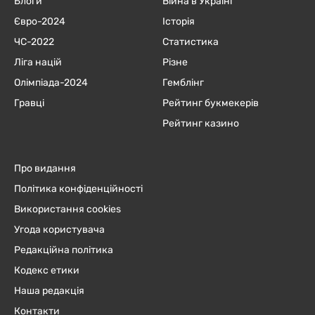
Блоги
Війна в Україні
Євро-2024
Історія
ЧC-2022
Статистика
Ліга націй
Різне
Олімпіада-2024
Гемблінг
Гравці
Рейтинг букмекерів
Рейтинг казино
Про видання
Політика конфіденційності
Використання cookies
Угода користувача
Редакційна політика
Кодекс етики
Наша редакція
Контакти