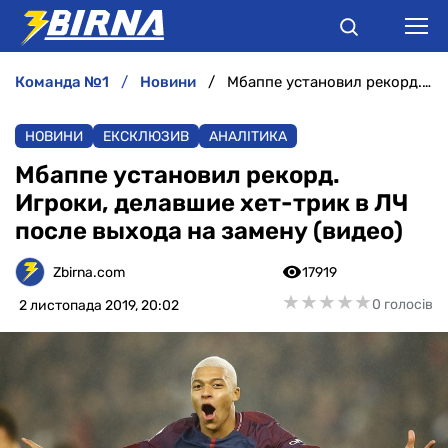
команда №1
новини
Мбаппе установил рекорд. Игроки, делавшие хет-трик в ЛЧ после выхода на замену (видео)
НОВИНИ
НОВИНИ
ЕКСКЛЮЗИВ
АНАЛІТИКА
АНАЛІТИКА
Мбаппе установил рекорд.
Игроки, делавшие хет-трик в ЛЧ
ІНТЕРВ'Ю
после выхода на замену (видео)
РІЗНЕ
Zbirna.com
17919
★
★
★
★
★
★
★
★
★
★
0 голосів
2 листопада 2019, 20:02
БУКМЕКЕРИ