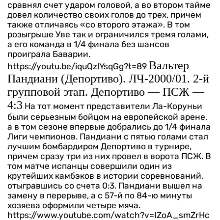
сравнял счет ударом головой, а во втором тайме
довел количество своих голов до трех, причем
также отличаясь «со второго этажа». В том
розыгрыше Уве так и ограничился тремя голами,
а его команда в 1/4 финала без шансов
проиграла Баварии.
Вальтер
https://youtu.be/iquQzlYsqGg?t=89
Пандиани (Депортиво). ЛЧ-2000/01. 2-й
групповой этап. Депортиво — ПСЖ —
4:3
На тот момент представители Ла-Коруньи
были серьезным бойцом на европейской арене,
а в том сезоне впервые добрались до 1/4 финала
Лиги чемпионов. Пандиани с пятью голами стал
лучшим бомбардиром Депортиво в турнире,
причем сразу три из них провел в ворота ПСЖ. В
том матче испанцы совершили один из
крутейших камбэков в истории соревнований,
отыгравшись со счета 0:3. Пандиани вышел на
замену в перерыве, а с 57-й по 84-ю минуты
хозяева оформили четыре мяча.
https://www.youtube.com/watch?v=IZoA_smZrHc