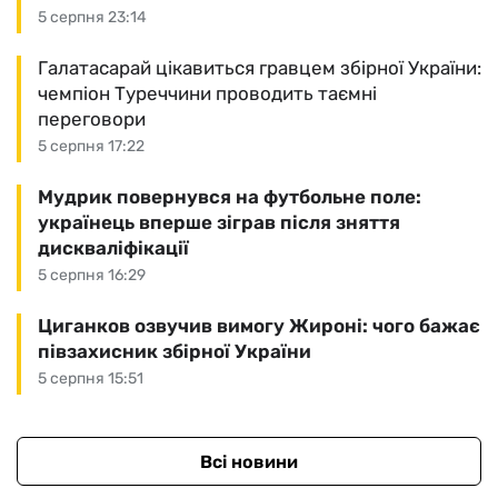
5 серпня 23:14
Галатасарай цікавиться гравцем збірної України:
чемпіон Туреччини проводить таємні
переговори
5 серпня 17:22
Мудрик повернувся на футбольне поле:
українець вперше зіграв після зняття
дискваліфікації
5 серпня 16:29
Циганков озвучив вимогу Жироні: чого бажає
півзахисник збірної України
5 серпня 15:51
Всі новини