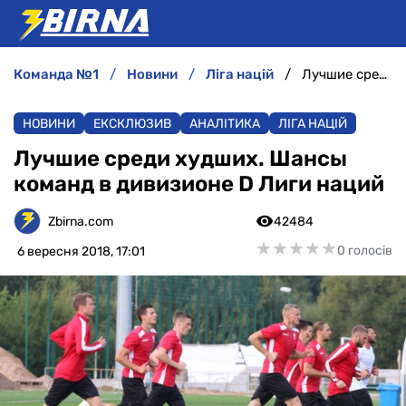
команда №1
новини
ліга націй
Лучшие среди худших. Шансы команд в дивизионе D Лиги наций
НОВИНИ
НОВИНИ
ЕКСКЛЮЗИВ
АНАЛІТИКА
ЛІГА НАЦІЙ
АНАЛІТИКА
Лучшие среди худших. Шансы
команд в дивизионе D Лиги наций
ІНТЕРВ'Ю
Zbirna.com
42484
РІЗНЕ
★
★
★
★
★
★
★
★
★
★
0 голосів
6 вересня 2018, 17:01
БУКМЕКЕРИ