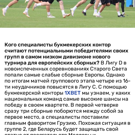
Кого специалисты букмекерских контор
считают потенциальными победителями своих
групп в самом низком дивизионе нового
турнира для европейских сборных?
В Лигу D в
новоиспеченных соревнованиях Старого Света
попали самые слабые сборные Европы. Однако
по итогам матчей группового этапа четыре из 16-
ти неудачников повысятся в Лигу С. С помощью
букмекерской конторы
1XBET
мы узнаем, у каких
национальных команд самые высокие шансы на
победу в своем квартете.
В первой четверке
сразу три сборные поборются между собой за
первое место, а специалисты поставили
главным фаворитом Грузию. Похожая ситуация в
группе 2, где Беларусь будет защищать свой
статус от посягательств Молдовы и