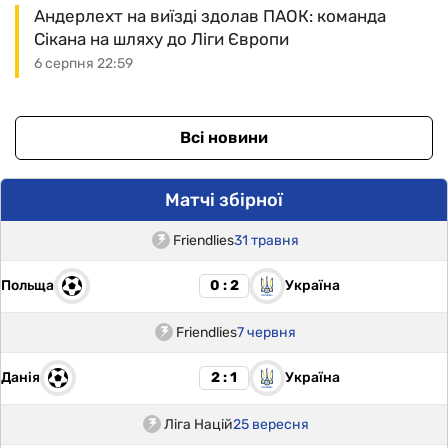
Андерлехт на виїзді здолав ПАОК: команда
Сікана на шляху до Ліги Європи
6 серпня 22:59
Всі новини
Матчі збірної
Friendlies
31 травня
Польща
Україна
0 : 2
Friendlies
7 червня
Данія
Україна
2 : 1
Ліга Націй
25 вересня