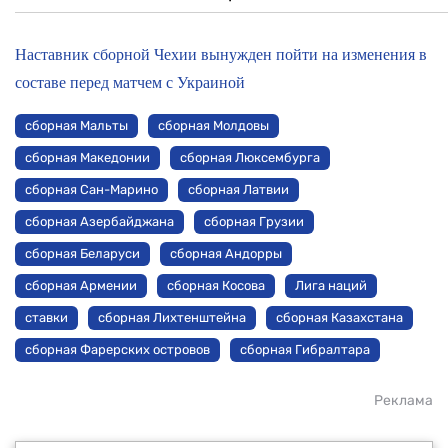
Наставник сборной Чехии вынужден пойти на изменения в
составе перед матчем с Украиной
сборная Мальты
сборная Молдовы
сборная Македонии
сборная Люксембурга
сборная Сан-Марино
сборная Латвии
сборная Азербайджана
сборная Грузии
сборная Беларуси
сборная Андорры
сборная Армении
сборная Косова
Лига наций
ставки
сборная Лихтенштейна
сборная Казахстана
сборная Фарерских островов
сборная Гибралтара
Реклама