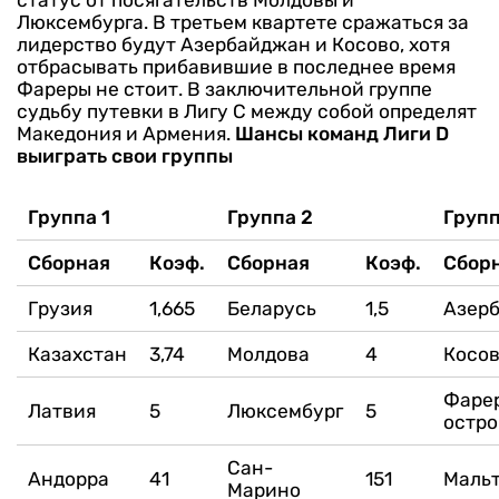
Люксембурга. В третьем квартете сражаться за
лидерство будут Азербайджан и Косово, хотя
отбрасывать прибавившие в последнее время
Фареры не стоит. В заключительной группе
судьбу путевки в Лигу С между собой определят
Македония и Армения.
Шансы команд Лиги D
выиграть свои группы
Группа 1
Группа 2
Групп
Сборная
Коэф.
Сборная
Коэф.
Сбор
Грузия
1,665
Беларусь
1,5
Азер
Казахстан
3,74
Молдова
4
Косо
Фаре
Латвия
5
Люксембург
5
остро
Сан-
Андорра
41
151
Маль
Марино