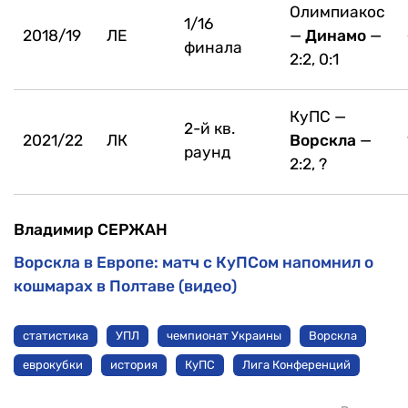
Олимпиакос
1/16
2018/19
ЛЕ
—
Динамо
—
финала
2:2, 0:1
КуПС —
2-й кв.
2021/22
ЛК
Ворскла
—
раунд
2:2, ?
Владимир СЕРЖАН
Ворскла в Европе: матч с КуПСом напомнил о
кошмарах в Полтаве (видео)
статистика
УПЛ
чемпионат Украины
Ворскла
еврокубки
история
КуПС
Лига Конференций