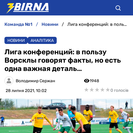
команда №1
новини
Лига конференций: в пользу Ворсклы говорят факты, но есть одна важная деталь…
НОВИНИ
НОВИНИ
АНАЛІТИКА
АНАЛІТИКА
Лига конференций: в пользу
Ворсклы говорят факты, но есть
ІНТЕРВ'Ю
одна важная деталь…
РІЗНЕ
Володимир Сержан
1948
★
★
★
★
★
★
★
★
★
★
0 голосів
28 липня 2021, 10:02
БУКМЕКЕРИ