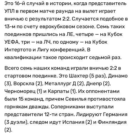
Это 16-й случай в истории, когда представитель
УПЛ в первом матче раунда на вылет играет
вничью с результатом 2:2. Случается подобное в
13-м по счету еврокубковом сезоне. Семь таких
поединков пришлись на ЛЕ, четыре — на Кубок
УЕФА, три — на ЛЧ, по одному — на Кубок
Интертото и Лигу конференций. В
квалификации такое происходит седьмой раз.
Всего семь наших команд играли вничью 2:2 в
стартовом поединке. Это Шахтер (5 раз), Динамо
(3), Ворскла (2), Металлург Д (2), Днепр (2),
Черноморец (1) и Карпаты (1). Их оппонентами
были 15 команд, причем Севилья противостояла
горнякам дважды. Соперниками выступали
представители 12-ти стран. Лидируют Германия
(3 дуэли), следом идут Испания (2) и Финляндия
(2).