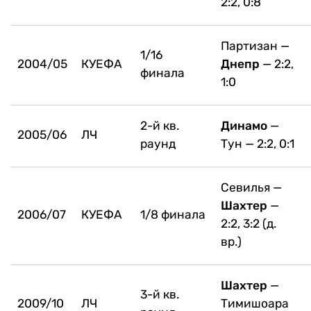
2:2, 0:8
Партизан —
1/16
2004/05
КУЕФА
Днепр
— 2:2,
финала
1:0
2-й кв.
Динамо
—
2005/06
ЛЧ
раунд
Тун — 2:2, 0:1
Севилья —
Шахтер
—
2006/07
КУЕФА
1/8 финала
2:2, 3:2 (д.
вр.)
Шахтер
—
3-й кв.
2009/10
ЛЧ
Тимишоара