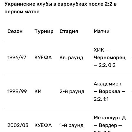
Украинские клубы в еврокубках после 2:2 в
первом матче
Сезон
Турнир
Стадия
Матчи
ХИК —
1996/97
КУЕФА
Кв. раунд
Черноморец
— 2:2, 0:2
Академиск
1998/99
КИ
2-й раунд
—
Ворскла
—
2:2, 1:1
Металлург Д
2002/03
КУЕФА
1-й раунд
— Вердер —