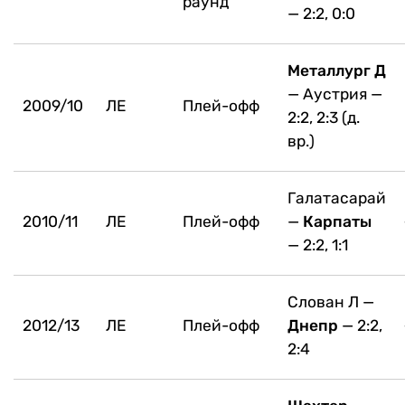
раунд
— 2:2, 0:0
Металлург Д
— Аустрия —
2009/10
ЛЕ
Плей-офф
2:2, 2:3 (д.
вр.)
Галатасарай
2010/11
ЛЕ
Плей-офф
—
Карпаты
— 2:2, 1:1
Слован Л —
2012/13
ЛЕ
Плей-офф
Днепр
— 2:2,
2:4