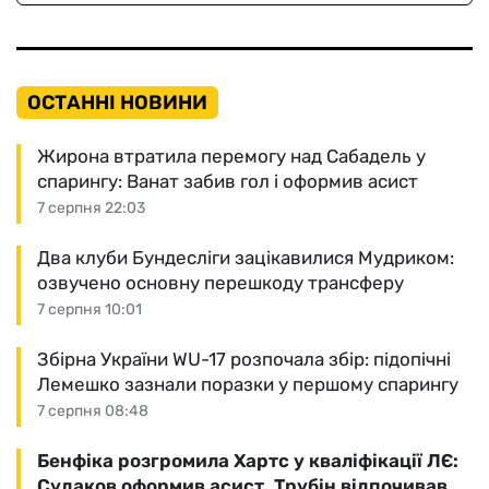
ОСТАННІ НОВИНИ
Жирона втратила перемогу над Сабадель у
спарингу: Ванат забив гол і оформив асист
7 серпня 22:03
Два клуби Бундесліги зацікавилися Мудриком:
озвучено основну перешкоду трансферу
7 серпня 10:01
Збірна України WU-17 розпочала збір: підопічні
Лемешко зазнали поразки у першому спарингу
7 серпня 08:48
Бенфіка розгромила Хартс у кваліфікації ЛЄ:
Судаков оформив асист, Трубін відпочивав