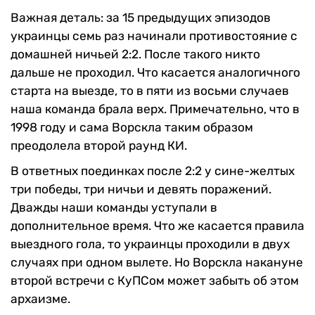
Важная деталь: за 15 предыдущих эпизодов
украинцы семь раз начинали противостояние с
домашней ничьей 2:2. После такого никто
дальше не проходил. Что касается аналогичного
старта на выезде, то в пяти из восьми случаев
наша команда брала верх. Примечательно, что в
1998 году и сама Ворскла таким образом
преодолела второй раунд КИ.
В ответных поединках после 2:2 у сине-желтых
три победы, три ничьи и девять поражений.
Дважды наши команды уступали в
дополнительное время. Что же касается правила
выездного гола, то украинцы проходили в двух
случаях при одном вылете. Но Ворскла накануне
второй встречи с КуПСом может забыть об этом
архаизме.