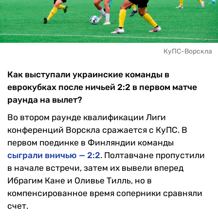
КуПС-Ворскла
Как выступали украинские команды в
еврокубках после ничьей 2:2 в первом матче
раунда на вылет?
Во втором раунде квалификации Лиги
конференций Ворскла сражается с КуПС. В
первом поединке в Финляндии команды
сыграли вничью — 2:2
. Полтавчане пропустили
в начале встречи, затем их вывели вперед
Ибрагим Кане и Оливье Тилль, но в
компенсированное время соперники сравняли
счет.