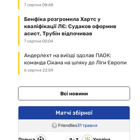
7 серпня 08:48
Бенфіка розгромила Хартс у
кваліфікації ЛЄ: Судаков оформив
асист, Трубін відпочивав
7 серпня 00:04
Андерлехт на виїзді здолав ПАОК:
команда Сікана на шляху до Ліги Європи
6 серпня 22:59
Всі новини
Матчі збірної
Friendlies
31 травня
Польща
Україна
0 : 2