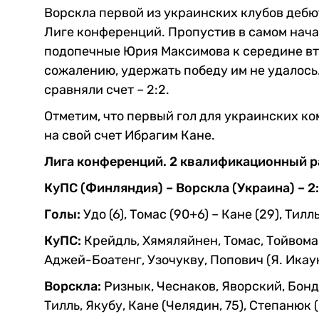
Ворскла первой из украинских клубов дебю
Лиге конференций. Пропустив в самом нача
подопечные Юрия Максимова к середине вто
сожалению, удержать победу им не удалос
сравняли счет – 2:2.
Отметим, что первый гол для украинских к
на свой счет Ибрагим Кане.
Лига конференций. 2 квалификационный ра
КуПС (Финляндия) – Ворскла (Украина) – 2:2
Голы:
Удо (6), Томас (90+6) – Кане (29), Тилль
КуПС:
Крейдль, Хямяляйнен, Томас, Тойвомаки
Аджей-Боатенг, Узочукву, Попович (Я. Икаун
Ворскла:
Ризнык, Чеснаков, Яворский, Бонда
Тилль, Якубу, Кане (Челядин, 75), Степанюк (