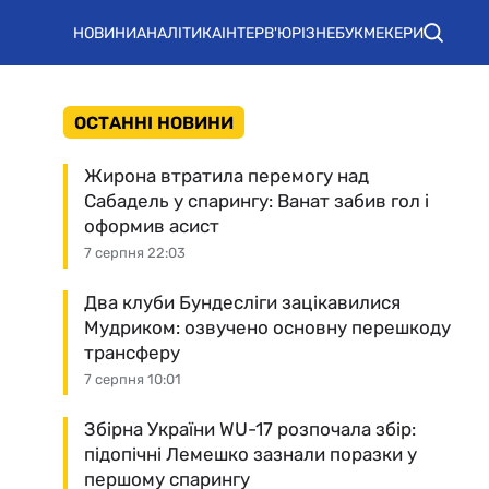
НОВИНИ
АНАЛІТИКА
ІНТЕРВ'Ю
РІЗНЕ
БУКМЕКЕРИ
ОСТАННІ НОВИНИ
Жирона втратила перемогу над
Сабадель у спарингу: Ванат забив гол і
оформив асист
7 серпня 22:03
Два клуби Бундесліги зацікавилися
Мудриком: озвучено основну перешкоду
трансферу
7 серпня 10:01
Збірна України WU-17 розпочала збір:
підопічні Лемешко зазнали поразки у
першому спарингу