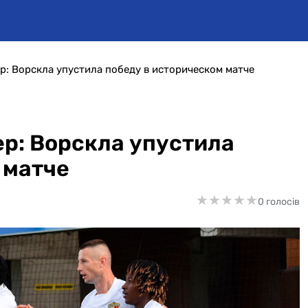
: Ворскла упустила победу в историческом матче
р: Ворскла упустила
 матче
★
★
★
★
★
★
★
★
★
★
0 голосів