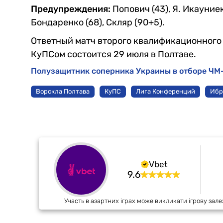
Предупреждения:
Попович (43), Я. Икауниек
Бондаренко (68), Скляр (90+5).
Ответный матч второго квалификационного
КуПСом состоится 29 июля в Полтаве.
Полузащитник соперника Украины в отборе ЧМ-
Ворскла Полтава
КуПС
Лига Конференций
Ибр
Vbet
9.6
Участь в азартних іграх може викликати ігрову зале