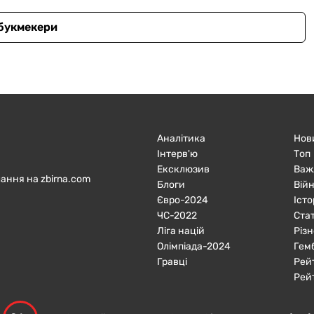
 букмекери
Аналітика
Нов
Інтерв'ю
Топ
Ексклюзив
Важ
ання на zbirna.com
Блоги
Війн
Євро-2024
Істо
ЧC-2022
Ста
Ліга націй
Різн
Олімпіада-2024
Гем
Гравці
Рей
Рей