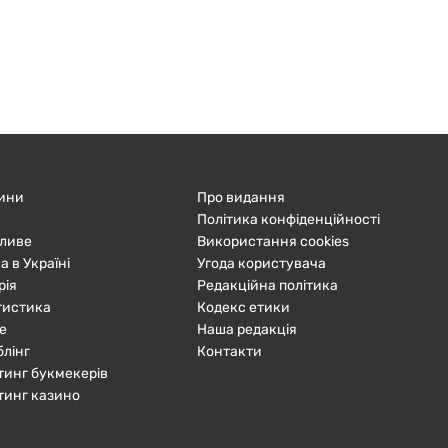
ини
Про видання
Політика конфіденційності
ливе
Використання cookies
а в Україні
Угода користувача
рія
Редакційна політика
тистика
Кодекс етики
е
Наша редакція
блінг
Контакти
тинг букмекерів
тинг казино