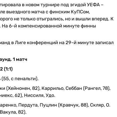
тировала в новом турнире под эгидой УЕФА –
ле выездного матча с финским КуПСом,
рого не только отыгрались, но и вышли вперед. К
ь. На 6-й компенсированной минуте финны
оманд в Лиге конференций на 29-й минуте записал
унд. 1 матч
 (1:1)
 (55, с пенальти).
 (Хейнонен, 82), Каррильо, Себбан (Рангел, 78),
иекс, 62), Ниссиля, Удо.
ренко, Пердута, Пуцлин (Кравчук, 88), Скляр, О.
Вакула, 82).