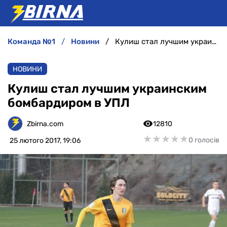
команда №1
новини
Кулиш стал лучшим украинским бомбардиром в УПЛ
НОВИНИ
НОВИНИ
АНАЛІТИКА
Кулиш стал лучшим украинским
бомбардиром в УПЛ
ІНТЕРВ'Ю
Zbirna.com
12810
РІЗНЕ
★
★
★
★
★
★
★
★
★
★
0 голосів
25 лютого 2017, 19:06
БУКМЕКЕРИ