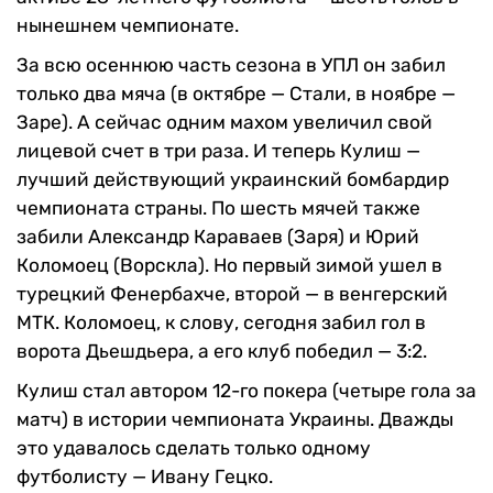
нынешнем чемпионате.
За всю осеннюю часть сезона в УПЛ он забил
только два мяча (в октябре — Стали, в ноябре —
Заре). А сейчас одним махом увеличил свой
лицевой счет в три раза. И теперь Кулиш —
лучший действующий украинский бомбардир
чемпионата страны. По шесть мячей также
забили Александр Караваев (Заря) и Юрий
Коломоец (Ворскла). Но первый зимой ушел в
турецкий Фенербахче, второй — в венгерский
МТК. Коломоец, к слову, сегодня забил гол в
ворота Дьешдьера, а его клуб победил — 3:2.
Кулиш стал автором 12-го покера (четыре гола за
матч) в истории чемпионата Украины. Дважды
это удавалось сделать только одному
футболисту — Ивану Гецко.