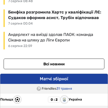
7 серпня 08:48
Бенфіка розгромила Хартс у кваліфікації ЛЄ:
Судаков оформив асист, Трубін відпочивав
7 серпня 00:04
Андерлехт на виїзді здолав ПАОК: команда
Сікана на шляху до Ліги Європи
6 серпня 22:59
Всі новини
Матчі збірної
Friendlies
31 травня
Польща
Україна
0 : 2