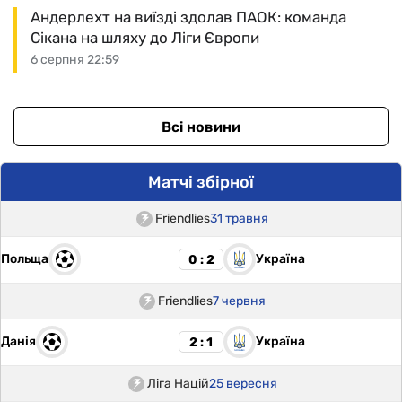
Андерлехт на виїзді здолав ПАОК: команда
Сікана на шляху до Ліги Європи
6 серпня 22:59
Всі новини
Матчі збірної
Friendlies
31 травня
Польща
Україна
0 : 2
Friendlies
7 червня
Данія
Україна
2 : 1
Ліга Націй
25 вересня