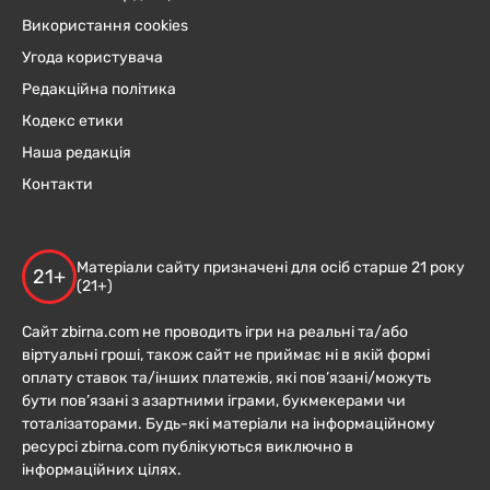
Використання cookies
Угода користувача
Редакційна політика
Кодекс етики
Наша редакція
Контакти
Матеріали сайту призначені для осіб старше 21 року
21+
(21+)
Сайт zbirna.com не проводить ігри на реальні та/або
віртуальні гроші, також сайт не приймає ні в якій формі
оплату ставок та/інших платежів, які пов’язані/можуть
бути пов’язані з азартними іграми, букмекерами чи
тоталізаторами. Будь-які матеріали на інформаційному
ресурсі zbirna.com публікуються виключно в
інформаційних цілях.