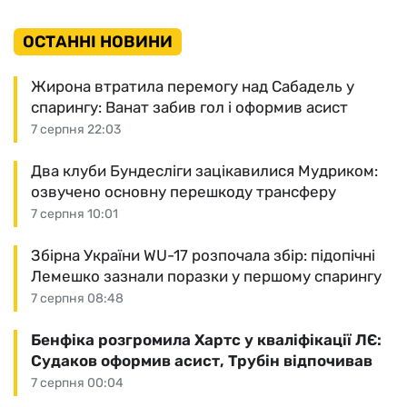
ОСТАННІ НОВИНИ
Жирона втратила перемогу над Сабадель у
спарингу: Ванат забив гол і оформив асист
7 серпня 22:03
Два клуби Бундесліги зацікавилися Мудриком:
озвучено основну перешкоду трансферу
7 серпня 10:01
Збірна України WU-17 розпочала збір: підопічні
Лемешко зазнали поразки у першому спарингу
7 серпня 08:48
Бенфіка розгромила Хартс у кваліфікації ЛЄ:
Судаков оформив асист, Трубін відпочивав
7 серпня 00:04