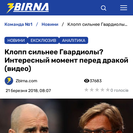
команда №1
новини
Клопп сильнее Гвардиолы? Интересный момент перед дракой (видео)
НОВИНИ
НОВИНИ
ЕКСКЛЮЗИВ
АНАЛІТИКА
АНАЛІТИКА
Клопп сильнее Гвардиолы?
Интересный момент перед дракой
ІНТЕРВ'Ю
(видео)
РІЗНЕ
Zbirna.com
37683
★
★
★
★
★
★
★
★
★
★
0 голосів
21 березня 2018, 08:07
БУКМЕКЕРИ