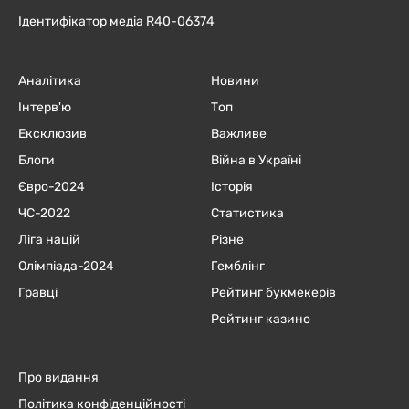
Ідентифікатор медіа R40-06374
Аналітика
Новини
Інтерв'ю
Топ
Ексклюзив
Важливе
Блоги
Війна в Україні
Євро-2024
Історія
ЧC-2022
Статистика
Ліга націй
Різне
Олімпіада-2024
Гемблінг
Гравці
Рейтинг букмекерів
Рейтинг казино
Про видання
Політика конфіденційності