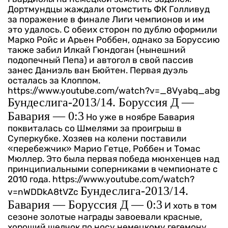
Дортмундцы жаждали отомстить ФК Голливуд
за поражение в финале Лиги чемпионов и им
это удалось. С обеих сторон по дублю оформили
Марко Ройс и Арьен Роббен, однако за Боруссию
также забил Илкай Гюндоган (нынешний
подопечный Пепа) и автогол в свой пассив
занес Даниэль ван Бюйтен. Первая дуэль
осталась за Клоппом.
https://www.youtube.com/watch?v=_8Vyabq_abg
Бундеслига-2013/14. Боруссия Д —
Бавария — 0:3
Но уже в ноябре Бавария
поквиталась со Шмелями за проигрыш в
Суперкубке. Хозяев на колени поставили
«перебежчик» Марио Гетце, Роббен и Томас
Мюллер. Это была первая победа мюнхенцев над
принципиальными соперниками в чемпионате с
2010 года.
https://www.youtube.com/watch?
Бундеслига-2013/14.
v=nWDDkA8tVZc
Бавария — Боруссия Д — 0:3
И хоть в том
сезоне золотые награды завоевали красные,
хороший щелчок по носу немецкому гегемону