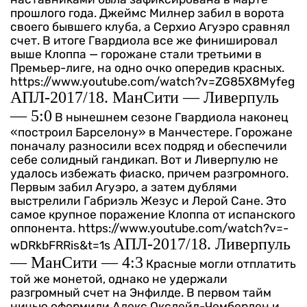
прошлого года. Джеймс Милнер забил в ворота
своего бывшего клуба, а Серхио Агуэро сравнял
счет. В итоге Гвардиола все же финишировал
выше Клоппа — горожане стали третьими в
Премьер-лиге, на одно очко опередив красных.
https://www.youtube.com/watch?v=ZG85X8Myfeg
АПЛ-2017/18. МанСити — Ливерпуль
— 5:0
В нынешнем сезоне Гвардиола наконец
«построил Барселону» в Манчестере. Горожане
поначалу разносили всех подряд и обеспечили
себе солидный гандикап. Вот и Ливерпулю не
удалось избежать фиаско, причем разгромного.
Первым забил Агуэро, а затем дублями
выстрелили Габриэль Жезус и Лерой Сане. Это
самое крупное поражение Клоппа от испанского
оппонента.
https://www.youtube.com/watch?v=-
АПЛ-2017/18. Ливерпуль
wDRkbFRRis&t=1s
— МанСити — 4:3
Красные могли отплатить
той же монетой, однако не удержали
разгромный счет на Энфилде. В первом тайм
ничью оформили Алекс Окслейд-Чемберлен и