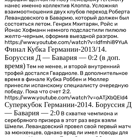
нанес именно коллектив Клоппа. Усложнял
взаимоотношения двух клубов переход Роберта
Левандовского в Баварию, который должен был
состояться летом. Генрих Мхитарян, Ройс и
Йонас Хофманн немного подсластили пилюлю
желто-черным, оформив выездной разгром.
https://www.youtube.com/watch?v=ldfmhi89YuA
Финал Кубка Германии-2013/14.
Боруссия Д — Бавария — 0:2 (в доп.
время)
Тем не менее, и второй внутренний
трофей достался Гвардиоле. В дополнительное
время в финале Кубка Роббен и Мюллер
принесли испанскому специалисту очередную
победу. Пока что счет 2:2.
https://www.youtube.com/watch?v=oATjXbQEld4
Суперкубок Германии-2014. Боруссия Д
— Бавария — 2:0
В схватке чемпиона и
серебряного призера в этот раз верх взяли
Шмели. Левандовский провел свой первый матч
за мюнхенцев, однако вряд ли имел поводы для