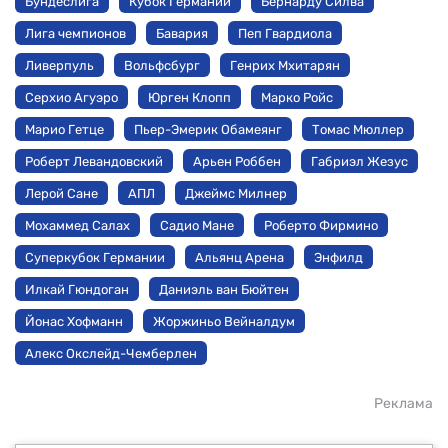
Бундеслига
Кубок Германии
Бернарду Силва
Лига чемпионов
Бавария
Пеп Гвардиола
Ливерпуль
Вольфсбург
Генрих Мхитарян
Серхио Агуэро
Юрген Клопп
Марко Ройс
Марио Гетце
Пьер-Эмерик Обамеянг
Томас Мюллер
Роберт Левандовский
Арьен Роббен
Габриэл Жезус
Лерой Сане
АПЛ
Джеймс Милнер
Мохаммед Салах
Садио Мане
Роберто Фирмино
Суперкубок Германии
Альянц Арена
Энфилд
Илкай Гюндоган
Даниэль ван Бюйтен
Йонас Хофманн
Жоржиньо Вейналдум
Алекс Окслейд-Чемберлен
Реклама