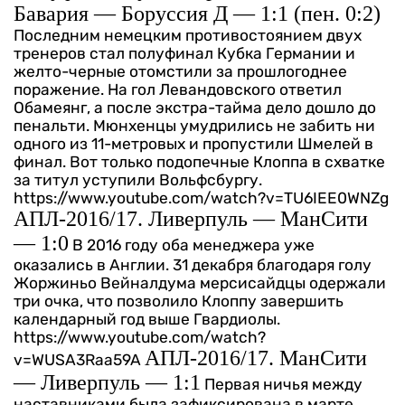
Бавария — Боруссия Д — 1:1 (пен. 0:2)
Последним немецким противостоянием двух
тренеров стал полуфинал Кубка Германии и
желто-черные отомстили за прошлогоднее
поражение. На гол Левандовского ответил
Обамеянг, а после экстра-тайма дело дошло до
пенальти. Мюнхенцы умудрились не забить ни
одного из 11-метровых и пропустили Шмелей в
финал. Вот только подопечные Клоппа в схватке
за титул уступили Вольфсбургу.
https://www.youtube.com/watch?v=TU6IEE0WNZg
АПЛ-2016/17. Ливерпуль — МанСити
— 1:0
В 2016 году оба менеджера уже
оказались в Англии. 31 декабря благодаря голу
Жоржиньо Вейналдума мерсисайдцы одержали
три очка, что позволило Клоппу завершить
календарный год выше Гвардиолы.
https://www.youtube.com/watch?
АПЛ-2016/17. МанСити
v=WUSA3Raa59A
— Ливерпуль — 1:1
Первая ничья между
наставниками была зафиксирована в марте