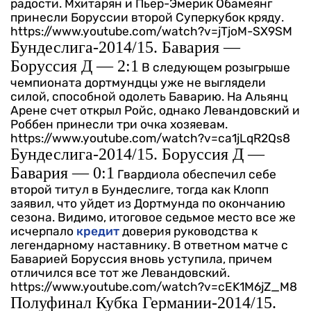
радости. Мхитарян и Пьер-Эмерик Обамеянг
принесли Боруссии второй Суперкубок кряду.
https://www.youtube.com/watch?v=jTjoM-SX9SM
Бундеслига-2014/15. Бавария —
Боруссия Д — 2:1
В следующем розыгрыше
чемпионата дортмундцы уже не выглядели
силой, способной одолеть Баварию. На Альянц
Арене счет открыл Ройс, однако Левандовский и
Роббен принесли три очка хозяевам.
https://www.youtube.com/watch?v=ca1jLqR2Qs8
Бундеслига-2014/15. Боруссия Д —
Бавария — 0:1
Гвардиола обеспечил себе
второй титул в Бундеслиге, тогда как Клопп
заявил, что уйдет из Дортмунда по окончанию
сезона. Видимо, итоговое седьмое место все же
исчерпало
кредит
доверия руководства к
легендарному наставнику. В ответном матче с
Баварией Боруссия вновь уступила, причем
отличился все тот же Левандовский.
https://www.youtube.com/watch?v=cEK1M6jZ_M8
Полуфинал Кубка Германии-2014/15.