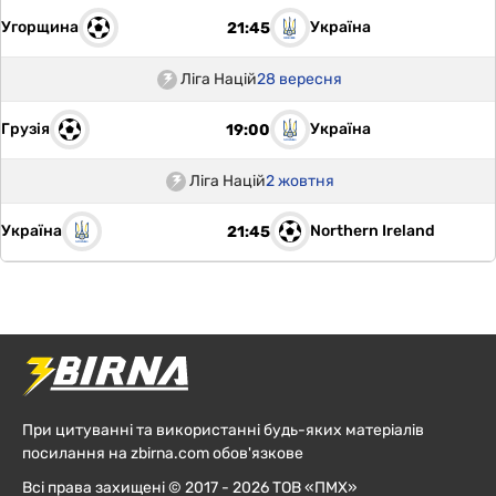
Угорщина
Україна
21:45
Ліга Націй
28 вересня
Грузія
Україна
19:00
Ліга Націй
2 жовтня
Україна
Northern Ireland
21:45
При цитуванні та використанні будь-яких матеріалів
посилання на zbirna.com обов'язкове
Всі права захищені © 2017 - 2026 ТОВ «ПМХ»