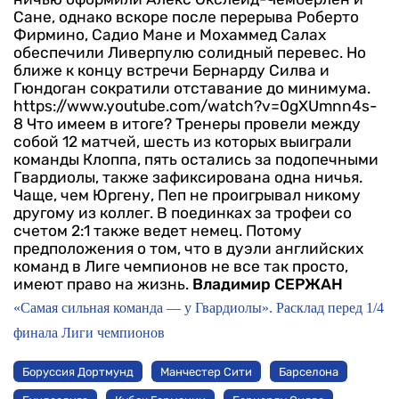
Сане, однако вскоре после перерыва Роберто
Фирмино, Садио Мане и Мохаммед Салах
обеспечили Ливерпулю солидный перевес. Но
ближе к концу встречи Бернарду Силва и
Гюндоган сократили отставание до минимума.
https://www.youtube.com/watch?v=0gXUmnn4s-
8
Что имеем в итоге? Тренеры провели между
собой 12 матчей, шесть из которых выиграли
команды Клоппа, пять остались за подопечными
Гвардиолы, также зафиксирована одна ничья.
Чаще, чем Юргену, Пеп не проигрывал никому
другому из коллег. В поединках за трофеи со
счетом 2:1 также ведет немец. Потому
предположения о том, что в дуэли английских
команд в Лиге чемпионов не все так просто,
имеют право на жизнь.
Владимир СЕРЖАН
«Самая сильная команда — у Гвардиолы». Расклад перед 1/4
финала Лиги чемпионов
Боруссия Дортмунд
Манчестер Сити
Барселона