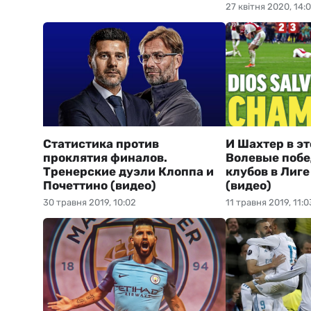
27 квітня 2020, 14:
Статистика против
И Шахтер в эт
проклятия финалов.
Волевые побе
Тренерские дуэли Клоппа и
клубов в Лиг
Почеттино (видео)
(видео)
30 травня 2019, 10:02
11 травня 2019, 11:0