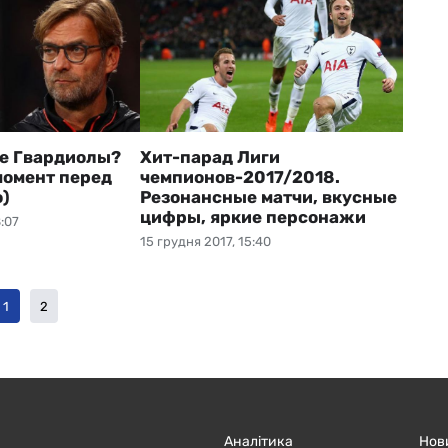
е Гвардиолы?
Хит-парад Лиги
омент перед
чемпионов-2017/2018.
о)
Резонансные матчи, вкусные
цифры, яркие персонажи
:07
15 грудня 2017, 15:40
1
2
Аналітика
Нов