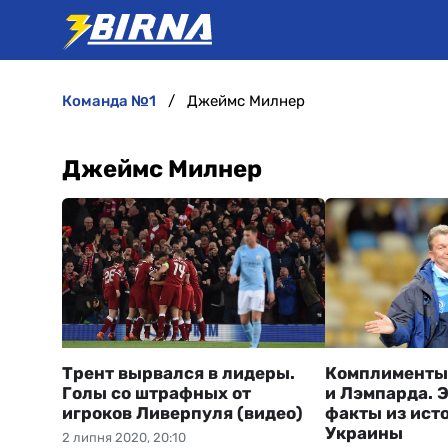
команда №1
Джеймс Милнер
Джеймс Милнер
Трент вырвался в лидеры.
Комплименты
Голы со штрафных от
и Лэмпарда. 
игроков Ливерпуля (видео)
факты из ист
Украины
2 липня 2020, 20:10