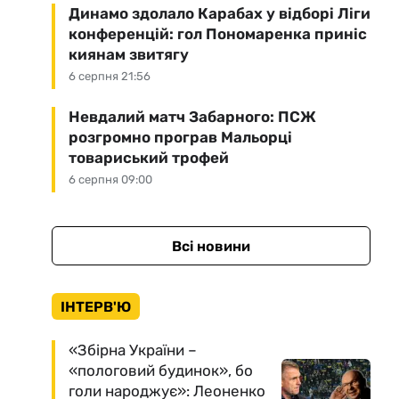
Динамо здолало Карабах у відборі Ліги
конференцій: гол Пономаренка приніс
киянам звитягу
6 серпня 21:56
Невдалий матч Забарного: ПСЖ
розгромно програв Мальорці
товариський трофей
6 серпня 09:00
Всі новини
ІНТЕРВ'Ю
«Збірна України –
«пологовий будинок», бо
голи народжує»: Леоненко