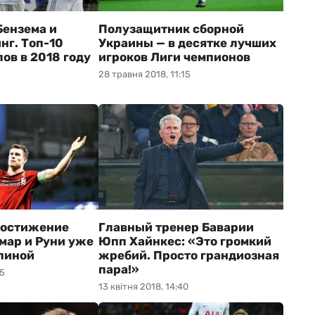
Бензема и
Полузащитник сборной
нг. Топ-10
Украины — в десятке лучших
ов в 2018 году
игроков Лиги чемпионов
28 травня 2018, 11:15
достижение
Главный тренер Баварии
мар и Руни уже
Юпп Хайнкес: «Это громкий
спиной
жребий. Просто грандиозная
пара!»
05
13 квітня 2018, 14:40