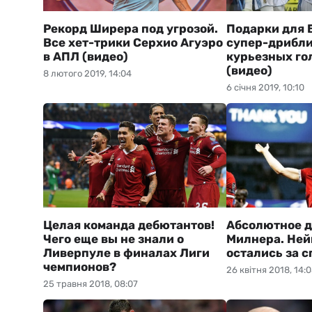
Рекорд Ширера под угрозой.
Подарки для 
Все хет-трики Серхио Агуэро
супер-дрибли
в АПЛ (видео)
курьезных гол
(видео)
8 лютого 2019, 14:04
6 січня 2019, 10:10
Целая команда дебютантов!
Абсолютное 
Чего еще вы не знали о
Милнера. Ней
Ливерпуле в финалах Лиги
остались за 
чемпионов?
26 квітня 2018, 14:
25 травня 2018, 08:07