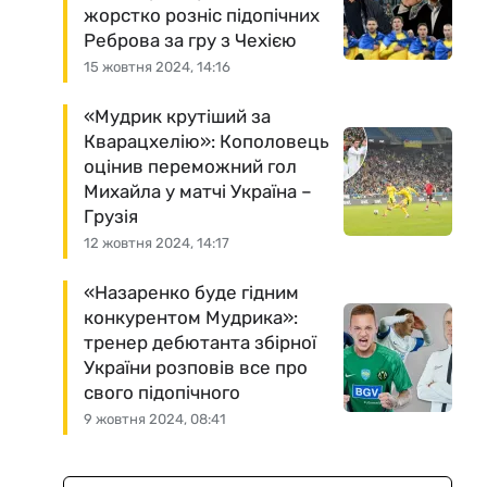
жорстко розніс підопічних
Реброва за гру з Чехією
15 жовтня 2024, 14:16
«Мудрик крутіший за
Кварацхелію»: Кополовець
оцінив переможний гол
Михайла у матчі Україна –
Грузія
12 жовтня 2024, 14:17
«Назаренко буде гідним
конкурентом Мудрика»:
тренер дебютанта збірної
України розповів все про
свого підопічного
9 жовтня 2024, 08:41