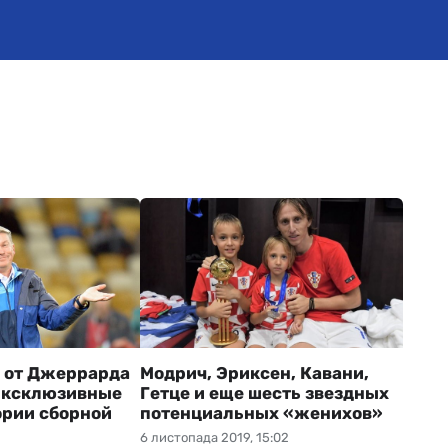
 от Джеррарда
Модрич, Эриксен, Кавани,
Эксклюзивные
Гетце и еще шесть звездных
ории сборной
потенциальных «женихов»
6 листопада 2019, 15:02