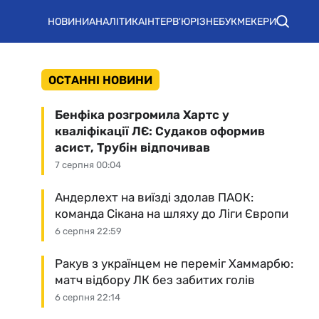
НОВИНИ
АНАЛІТИКА
ІНТЕРВ'Ю
РІЗНЕ
БУКМЕКЕРИ
ОСТАННІ НОВИНИ
Бенфіка розгромила Хартс у
кваліфікації ЛЄ: Судаков оформив
асист, Трубін відпочивав
7 серпня 00:04
Андерлехт на виїзді здолав ПАОК:
команда Сікана на шляху до Ліги Європи
6 серпня 22:59
Ракув з українцем не переміг Хаммарбю:
матч відбору ЛК без забитих голів
6 серпня 22:14