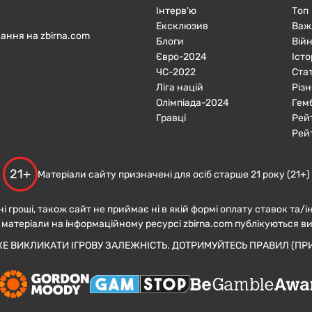
Інтерв'ю
Топ
Ексклюзив
Важ
ання на zbirna.com
Блоги
Війн
Євро-2024
Істо
ЧC-2022
Ста
Ліга націй
Різн
Олімпіада-2024
Гем
Гравці
Рей
Рей
21+
Матеріали сайту призначені для осіб старше 21 року (21+)
ні гроші, також сайт не приймає ні в якій формі оплату ставок та/і
 матеріали на інформаційному ресурсі zbirna.com публікуються в
ЖЕ ВИКЛИКАТИ ІГРОВУ ЗАЛЕЖНІСТЬ. ДОТРИМУЙТЕСЬ ПРАВИЛ (ПРИ