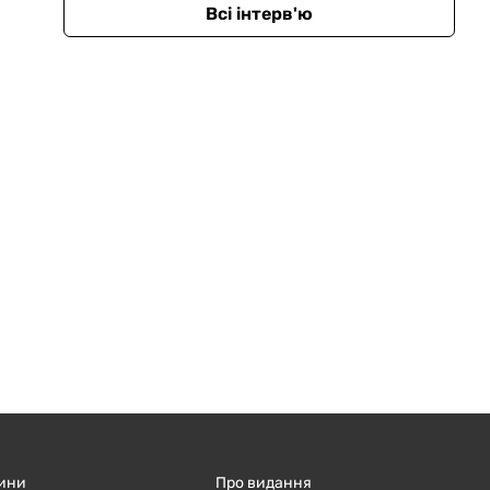
Всі інтерв'ю
ини
Про видання