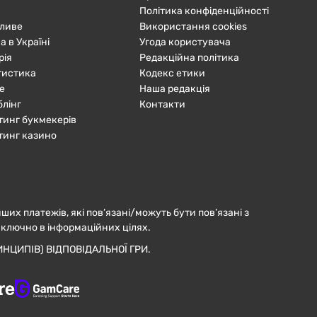
Політика конфіденційності
ливе
Використання cookies
а в Україні
Угода користувача
рія
Редакційна політика
тистика
Кодекс етики
е
Наша редакція
блінг
Контакти
тинг букмекерів
тинг казино
нших платежів, які пов’язані/можуть бути пов’язані з
иключно в інформаційних цілях.
НЦИПІВ) ВІДПОВІДАЛЬНОЇ ГРИ.