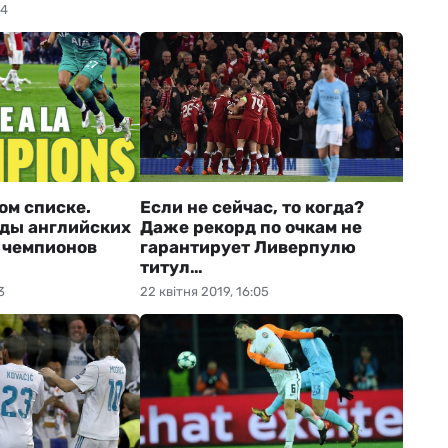
04
ом списке.
Если не сейчас, то когда?
ды английских
Даже рекорд по очкам не
е чемпионов
гарантирует Ливерпулю
титул…
3
22 квітня 2019, 16:05