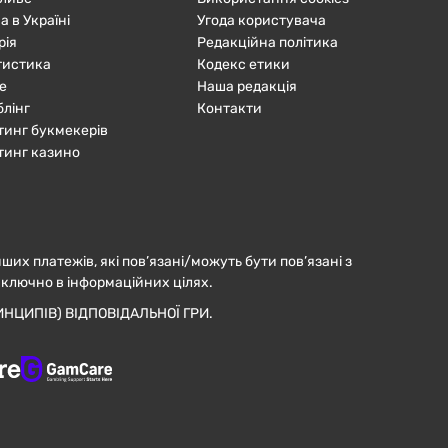
а в Україні
Угода користувача
рія
Редакційна політика
тистика
Кодекс етики
е
Наша редакція
блінг
Контакти
тинг букмекерів
тинг казино
нших платежів, які пов’язані/можуть бути пов’язані з
иключно в інформаційних цілях.
НЦИПІВ) ВІДПОВІДАЛЬНОЇ ГРИ.