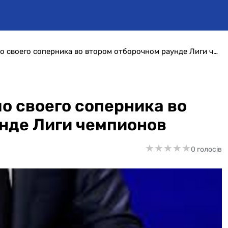
Киевское Динамо узнало своего соперника во втором отборочном раунде Лиги чемпионов
о своего соперника во
нде Лиги чемпионов
★
★
★
★
★
★
★
★
★
★
0 голосів