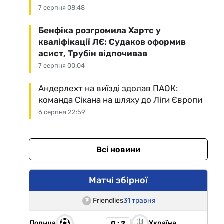
7 серпня 08:48
Бенфіка розгромила Хартс у
кваліфікації ЛЄ: Судаков оформив
асист, Трубін відпочивав
7 серпня 00:04
Андерлехт на виїзді здолав ПАОК:
команда Сікана на шляху до Ліги Європи
6 серпня 22:59
Всі новини
Матчі збірної
Friendlies
31 травня
Польща
Україна
0 : 2