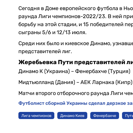
Сегодня в Доме европейского футбола в Нь
раунда Лиги чемпионов-2022/23. В ней прин
борьбу на этой стадии, и 15 победителей пе
сыграны 5/6 и 12/13 июля.
Среди них было и киевское Динамо, узнавш
представителей лиг.
Жеребьевка Пути представителей л
Динамо К (Украина) – Фенербахче (Турция)
Мидтьюлланд (Дания) – АЕК Ларнака (Кипр)
Матчи второго отборочного раунда Лиги чем
Футболист сборной Украины сделал дерзкое за
Лига чемпионов
Динамо Киев
Фенербахче
Пут