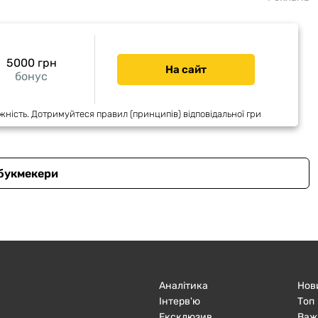
5000 грн
На сайт
бонус
жність. Дотримуйтеся правил (принципів) відповідальної гри
 букмекери
Аналітика
Нов
Інтерв'ю
Топ
Ексклюзив
Важ