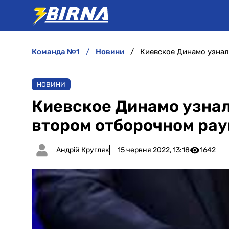
команда №1
новини
НОВИНИ
Киевское Динамо узнал
втором отборочном рау
Андрій Кругляк
15 червня 2022, 13:18
1642