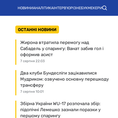
НОВИНИ
АНАЛІТИКА
ІНТЕРВ'Ю
РІЗНЕ
БУКМЕКЕРИ
ОСТАННІ НОВИНИ
Жирона втратила перемогу над
Сабадель у спарингу: Ванат забив гол і
оформив асист
7 серпня 22:03
Два клуби Бундесліги зацікавилися
Мудриком: озвучено основну перешкоду
трансферу
7 серпня 10:01
Збірна України WU-17 розпочала збір:
підопічні Лемешко зазнали поразки у
першому спарингу