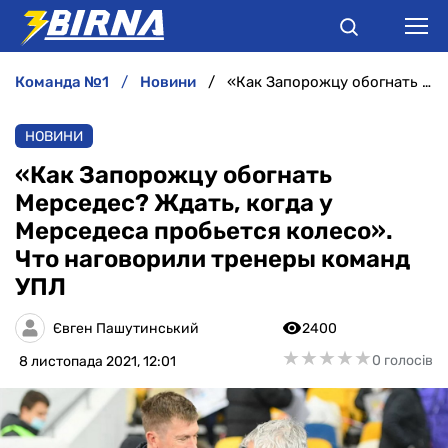
команда №1
новини
«Как Запорожцу обогнать Мерседес? Ждать, когда у Мерседеса пробьется колесо». Что наговорили тренеры команд УПЛ
НОВИНИ
НОВИНИ
АНАЛІТИКА
«Как Запорожцу обогнать
Мерседес? Ждать, когда у
ІНТЕРВ'Ю
Мерседеса пробьется колесо».
Что наговорили тренеры команд
РІЗНЕ
УПЛ
БУКМЕКЕРИ
Євген Пашутинський
2400
★
★
★
★
★
★
★
★
★
★
0 голосів
8 листопада 2021, 12:01