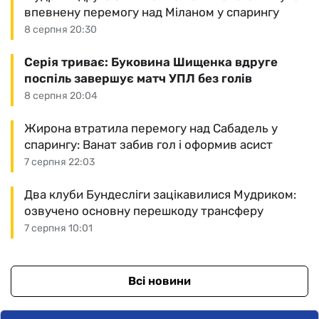
впевнену перемогу над Міланом у спарингу
8 серпня 20:30
Серія триває: Буковина Шищенка вдруге
поспіль завершує матч УПЛ без голів
8 серпня 20:04
Жирона втратила перемогу над Сабадель у
спарингу: Ванат забив гол і оформив асист
7 серпня 22:03
Два клуби Бундесліги зацікавилися Мудриком:
озвучено основну перешкоду трансферу
7 серпня 10:01
Всі новини