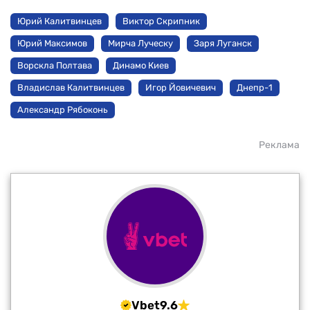
Юрий Калитвинцев
Виктор Скрипник
Юрий Максимов
Мирча Луческу
Заря Луганск
Ворскла Полтава
Динамо Киев
Владислав Калитвинцев
Игор Йовичевич
Днепр-1
Александр Рябоконь
Реклама
Vbet
9.6