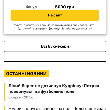
5000 грн
бонус
На сайт
Участь в азартних іграх може викликати ігрову залежність.
Дотримуйтеся правил (принципів) відповідальної гри
Всі букмекери
ОСТАННІ НОВИНИ
Лівий Берег не дотиснув Кудрівку: Петряк
повернувся на футбольне поле
8 серпня 20:56
Мудрик вдруге з'явився на полі: Челсі святкував