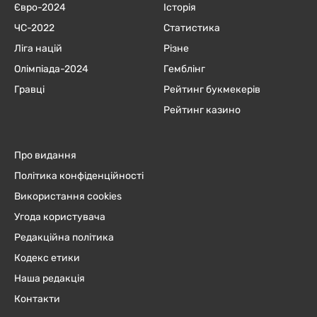
Євро-2024
Історія
ЧC-2022
Статистика
Ліга націй
Різне
Олімпіада-2024
Гемблінг
Гравці
Рейтинг букмекерів
Рейтинг казино
Про видання
Політика конфіденційності
Використання cookies
Угода користувача
Редакційна політика
Кодекс етики
Наша редакція
Контакти