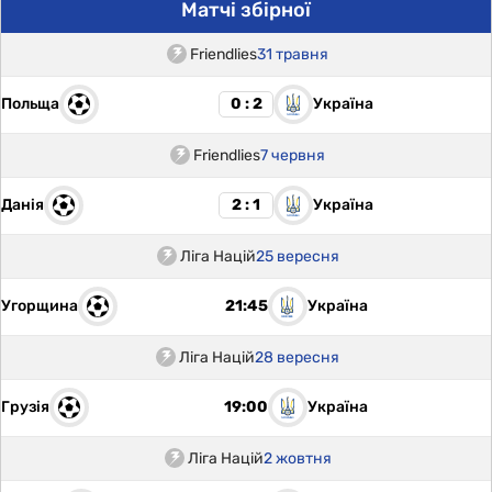
Матчі збірної
Friendlies
31 травня
Польща
Україна
0 : 2
Friendlies
7 червня
Данія
Україна
2 : 1
Ліга Націй
25 вересня
Угорщина
Україна
21:45
Ліга Націй
28 вересня
Грузія
Україна
19:00
Ліга Націй
2 жовтня