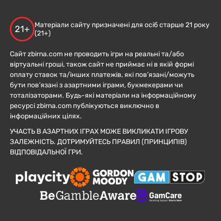
Матеріали сайту призначені для осіб старше 21 року
21+
(21+)
Сайт zbirna.com не проводить ігри на реальні та/або
віртуальні гроші, також сайт не приймає ні в якій формі
оплату ставок та/інших платежів, які пов’язані/можуть
бути пов’язані з азартними іграми, букмекерами чи
тоталізаторами. Будь-які матеріали на інформаційному
ресурсі zbirna.com публікуються виключно в
інформаційних цілях.
УЧАСТЬ В АЗАРТНИХ ІГРАХ МОЖЕ ВИКЛИКАТИ ІГРОВУ
ЗАЛЕЖНІСТЬ. ДОТРИМУЙТЕСЬ ПРАВИЛ (ПРИНЦИПІВ)
ВІДПОВІДАЛЬНОЇ ГРИ.