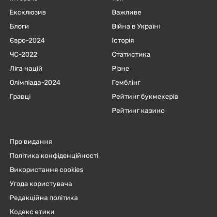
Ексклюзив
Важливе
Блоги
Війна в Україні
Євро-2024
Історія
ЧC-2022
Статистика
Ліга націй
Різне
Олімпіада-2024
Гемблінг
Гравці
Рейтинг букмекерів
Рейтинг казино
Про видання
Політика конфіденційності
Використання cookies
Угода користувача
Редакційна політика
Кодекс етики