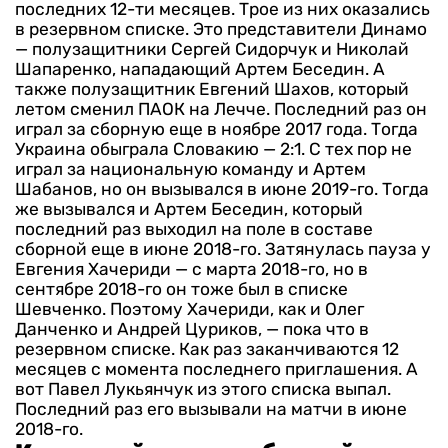
последних 12-ти месяцев.
Трое из них оказались
в резервном списке. Это представители Динамо
— полузащитники Сергей Сидорчук и Николай
Шапаренко, нападающий Артем Беседин. А
также полузащитник Евгений Шахов, который
летом сменил ПАОК на Лечче. Последний раз он
играл за сборную еще в ноябре 2017 года. Тогда
Украина обыграла Словакию — 2:1.
С тех пор не
играл за национальную команду и Артем
Шабанов, но он вызывался в июне 2019-го. Тогда
же вызывался и Артем Беседин, который
последний раз выходил на поле в составе
сборной еще в июне 2018-го.
Затянулась пауза у
Евгения Хачериди — с марта 2018-го, но в
сентябре 2018-го он тоже был в списке
Шевченко. Поэтому Хачериди, как и Олег
Данченко и Андрей Цуриков, — пока что в
резервном списке. Как раз заканчиваются 12
месяцев с момента последнего приглашения.
А
вот Павел Лукьянчук из этого списка выпал.
Последний раз его вызывали на матчи в июне
2018-го.