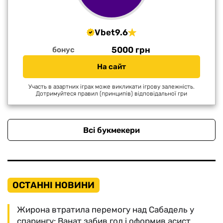
Vbet
9.6
5000 грн
бонус
На сайт
Участь в азартних іграх може викликати ігрову залежність.
Дотримуйтеся правил (принципів) відповідальної гри
Всі букмекери
ОСТАННІ НОВИНИ
Жирона втратила перемогу над Сабадель у
спарингу: Ванат забив гол і оформив асист