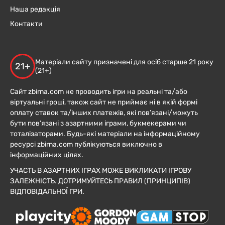
Наша редакція
Контакти
Матеріали сайту призначені для осіб старше 21 року
21+
(21+)
Сайт zbirna.com не проводить ігри на реальні та/або
віртуальні гроші, також сайт не приймає ні в якій формі
оплату ставок та/інших платежів, які пов’язані/можуть
бути пов’язані з азартними іграми, букмекерами чи
тоталізаторами. Будь-які матеріали на інформаційному
ресурсі zbirna.com публікуються виключно в
інформаційних цілях.
УЧАСТЬ В АЗАРТНИХ ІГРАХ МОЖЕ ВИКЛИКАТИ ІГРОВУ
ЗАЛЕЖНІСТЬ. ДОТРИМУЙТЕСЬ ПРАВИЛ (ПРИНЦИПІВ)
ВІДПОВІДАЛЬНОЇ ГРИ.