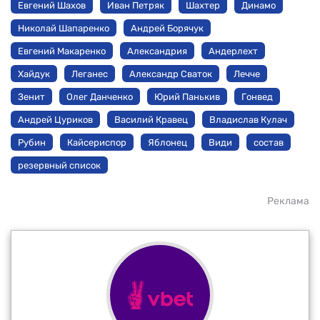
Евгений Шахов
Иван Петряк
Шахтер
Динамо
Николай Шапаренко
Андрей Борячук
Евгений Макаренко
Александрия
Андерлехт
Хайдук
Леганес
Александр Сваток
Лечче
Зенит
Олег Данченко
Юрий Панькив
Гонвед
Андрей Цуриков
Василий Кравец
Владислав Кулач
Рубин
Кайсериспор
Яблонец
Види
состав
резервный список
Реклама