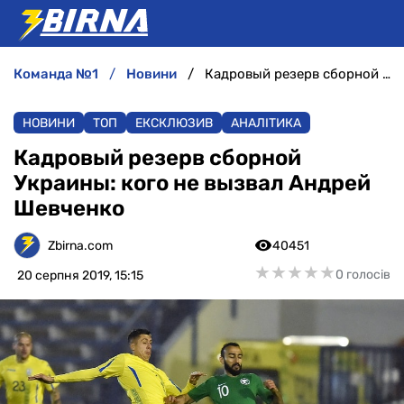
команда №1
новини
Кадровый резерв сборной Украины: кого не вызвал Андрей Шевченко
НОВИНИ
НОВИНИ
ТОП
ЕКСКЛЮЗИВ
АНАЛІТИКА
АНАЛІТИКА
Кадровый резерв сборной
Украины: кого не вызвал Андрей
ІНТЕРВ'Ю
Шевченко
РІЗНЕ
Zbirna.com
40451
★
★
★
★
★
★
★
★
★
★
0 голосів
20 серпня 2019, 15:15
БУКМЕКЕРИ