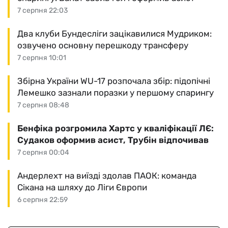
7 серпня 22:03
Два клуби Бундесліги зацікавилися Мудриком:
озвучено основну перешкоду трансферу
7 серпня 10:01
Збірна України WU-17 розпочала збір: підопічні
Лемешко зазнали поразки у першому спарингу
7 серпня 08:48
Бенфіка розгромила Хартс у кваліфікації ЛЄ:
Судаков оформив асист, Трубін відпочивав
7 серпня 00:04
Андерлехт на виїзді здолав ПАОК: команда
Сікана на шляху до Ліги Європи
6 серпня 22:59