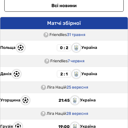
Всі новини
Матчі збірної
Friendlies
31 травня
Польща
Україна
0 : 2
Friendlies
7 червня
Данія
Україна
2 : 1
Ліга Націй
25 вересня
Угорщина
Україна
21:45
Ліга Націй
28 вересня
Грузія
Україна
19:00