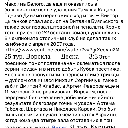
Максима Белого, да еще и оказались в
большинстве после удаления Тамаша Кадара.
Однако Динамо переломило ход игры — Виктор
Цыганков отдал ассист на Виталия Буяльского, а
также реализовал штрафной и пенальти. Кроме
того, при счете 2:2 составы команд уравнялись.
В чемпионате столичный клуб не делал таких
камбэков с апреля 2007 года.
https://www.youtube.com/watch?v=7grXccviu2M
25 тур. Ворскла — Десна — 3:3
Этот
поединок помог полтавчанам оклематься после
серии неудач и в итоге добыть Кубок престижа.
Ворскляне пропустили в первом тайме трижды
— дублем отличился Михаил Сергийчук, также
забил Дмитрий Хлебас, а Артем Фаворов еще и
11-метровый не реализовал. Впрочем, после
перерыва бело-зеленые добились ничейного
результата благодаря точным ударам Артема
Габелка, Шарпара и Николаса Кареки. Это был
лишь восьмой случай в чемпионатах Украины,
когда команда отыгрывала отставание в три
31 тур. Карпаты
гола по ходу матча.
Видео