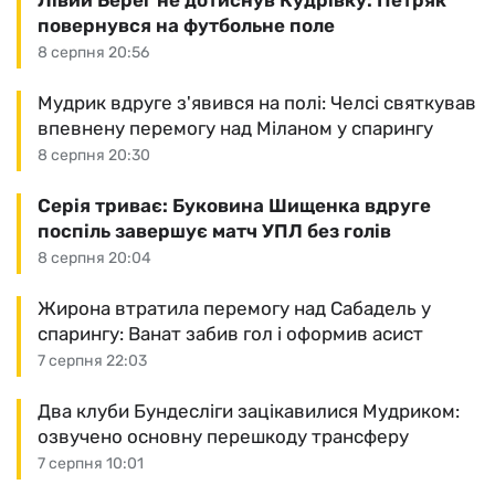
повернувся на футбольне поле
8 серпня 20:56
Мудрик вдруге з'явився на полі: Челсі святкував
впевнену перемогу над Міланом у спарингу
8 серпня 20:30
Серія триває: Буковина Шищенка вдруге
поспіль завершує матч УПЛ без голів
8 серпня 20:04
Жирона втратила перемогу над Сабадель у
спарингу: Ванат забив гол і оформив асист
7 серпня 22:03
Два клуби Бундесліги зацікавилися Мудриком:
озвучено основну перешкоду трансферу
7 серпня 10:01