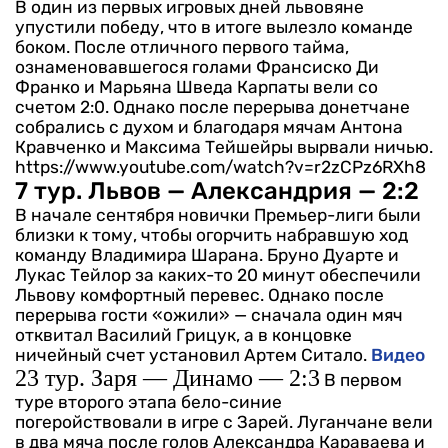
В один из первых игровых дней львовяне
упустили победу, что в итоге вылезло команде
боком. После отличного первого тайма,
ознаменовавшегося голами Франсиско Ди
Франко и Марьяна Шведа Карпаты вели со
счетом 2:0. Однако после перерыва донетчане
собрались с духом и благодаря мячам Антона
Кравченко и Максима Тейшейры вырвали ничью.
https://www.youtube.com/watch?v=r2zCPz6RXh8
7 тур. Львов — Александрия — 2:2
В начале сентября новички Премьер-лиги были
близки к тому, чтобы огорчить набравшую ход
команду Владимира Шарана. Бруно Дуарте и
Лукас Тейлор за каких-то 20 минут обеспечили
Львову комфортный перевес. Однако после
перерыва гости «ожили» — сначала один мяч
отквитал Василий Грицук, а в концовке
ничейный счет установил Артем Ситало.
Видео
23 тур. Заря — Динамо — 2:3
В первом
туре второго этапа бело-синие
погеройствовали в игре с Зарей. Луганчане вели
в два мяча после голов Александра Караваева и