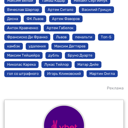
Максим Белый
Тамаш Кадар
Михаил Сергийчук
Вячеслав Шарпар
Артем Ситало
Василий Грицук
Десна
ФК Львов
Артем Фаворов
Антон Кравченко
Артем Габелок
Франсиско Ди Франко
Львов
пенальти
Топ-5
камбэк
удаления
Максим Дегтярев
Максим Тейшейра
дубль
Бруно Дуарте
Николас Карека
Лукас Тейлор
Матар Дийе
гол со штрафного
Игорь Климовский
Мартин Онгла
Реклама