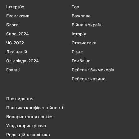
Інтерв'ю
Топ
Ексклюзив
Важливе
Блоги
Війна в Україні
Євро-2024
Історія
ЧC-2022
Статистика
Ліга націй
Різне
Олімпіада-2024
Гемблінг
Гравці
Рейтинг букмекерів
Рейтинг казино
Про видання
Політика конфіденційності
Використання cookies
Угода користувача
Редакційна політика