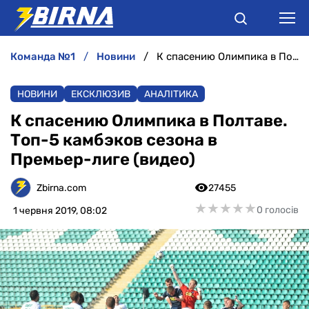
команда №1
новини
К спасению Олимпика в Полтаве. Топ-5 камбэков сезона в Премьер-лиге (видео)
НОВИНИ
НОВИНИ
ЕКСКЛЮЗИВ
АНАЛІТИКА
АНАЛІТИКА
К спасению Олимпика в Полтаве.
Топ-5 камбэков сезона в
ІНТЕРВ'Ю
Премьер-лиге (видео)
РІЗНЕ
Zbirna.com
27455
★
★
★
★
★
★
★
★
★
★
0 голосів
1 червня 2019, 08:02
БУКМЕКЕРИ