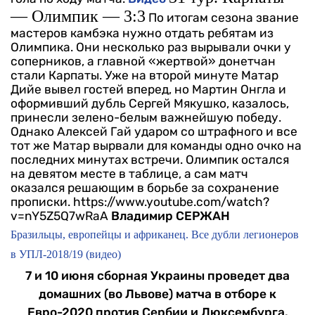
— Олимпик — 3:3
По итогам сезона звание
мастеров камбэка нужно отдать ребятам из
Олимпика. Они несколько раз вырывали очки у
соперников, а главной «жертвой» донетчан
стали Карпаты. Уже на второй минуте Матар
Дийе вывел гостей вперед, но Мартин Онгла и
оформивший дубль Сергей Мякушко, казалось,
принесли зелено-белым важнейшую победу.
Однако Алексей Гай ударом со штрафного и все
тот же Матар вырвали для команды одно очко на
последних минутах встречи. Олимпик остался
на девятом месте в таблице, а сам матч
оказался решающим в борьбе за сохранение
прописки.
https://www.youtube.com/watch?
v=nY5Z5Q7wRaA
Владимир СЕРЖАН
Бразильцы, европейцы и африканец. Все дубли легионеров
в УПЛ-2018/19 (видео)
7 и 10 июня сборная Украины проведет два
домашних (во Львове) матча в отборе к
Евро-2020 против Сербии и Люксембурга.