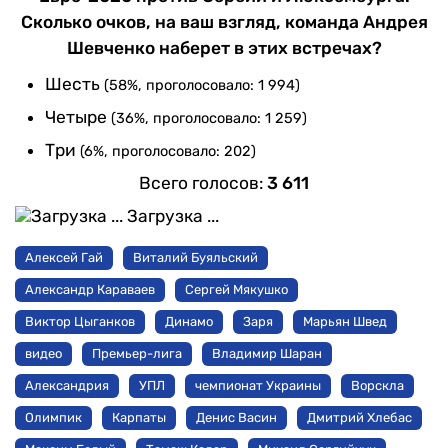
Сколько очков, на ваш взгляд, команда Андрея
Шевченко наберет в этих встречах?
Шесть
(58%, проголосовало: 1 994)
Четыре
(36%, проголосовало: 1 259)
Три
(6%, проголосовало: 202)
Всего голосов:
3 611
Загрузка ...
Алексей Гай
Виталий Буяльский
Александр Караваев
Сергей Мякушко
Виктор Цыганков
Динамо
Заря
Марьян Швед
видео
Премьер-лига
Владимир Шаран
Александрия
УПЛ
чемпионат Украины
Ворскла
Олимпик
Карпаты
Денис Васин
Дмитрий Хлебас