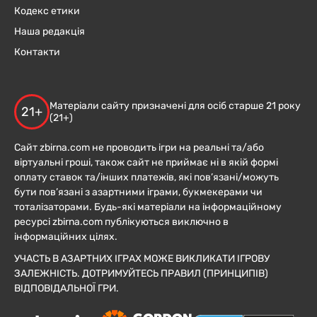
Кодекс етики
Наша редакція
Контакти
Матеріали сайту призначені для осіб старше 21 року
21+
(21+)
Сайт zbirna.com не проводить ігри на реальні та/або
віртуальні гроші, також сайт не приймає ні в якій формі
оплату ставок та/інших платежів, які пов’язані/можуть
бути пов’язані з азартними іграми, букмекерами чи
тоталізаторами. Будь-які матеріали на інформаційному
ресурсі zbirna.com публікуються виключно в
інформаційних цілях.
УЧАСТЬ В АЗАРТНИХ ІГРАХ МОЖЕ ВИКЛИКАТИ ІГРОВУ
ЗАЛЕЖНІСТЬ. ДОТРИМУЙТЕСЬ ПРАВИЛ (ПРИНЦИПІВ)
ВІДПОВІДАЛЬНОЇ ГРИ.