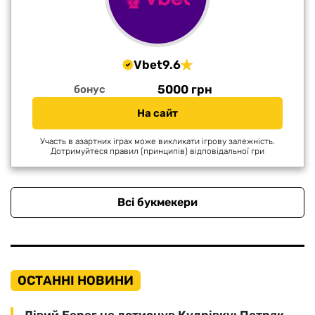
Vbet
9.6
5000 грн
бонус
На сайт
Участь в азартних іграх може викликати ігрову залежність.
Дотримуйтеся правил (принципів) відповідальної гри
Всі букмекери
ОСТАННІ НОВИНИ
Лівий Берег не дотиснув Кудрівку: Петряк