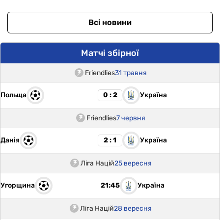
Всі новини
Матчі збірної
Friendlies
31 травня
Польща
Україна
0 : 2
Friendlies
7 червня
Данія
Україна
2 : 1
Ліга Націй
25 вересня
Угорщина
Україна
21:45
Ліга Націй
28 вересня