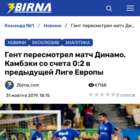
команда №1
новини
Гент пересмотрел матч Динамо. Камбэки со счета 0:2 в предыдущей Лиге Европы
НОВИНИ
НОВИНИ
ЕКСКЛЮЗИВ
АНАЛІТИКА
АНАЛІТИКА
Гент пересмотрел матч Динамо.
Камбэки со счета 0:2 в
ІНТЕРВ'Ю
предыдущей Лиге Европы
РІЗНЕ
Zbirna.com
47168
★
★
★
★
★
★
★
★
★
★
0 голосів
31 жовтня 2019, 18:15
БУКМЕКЕРИ