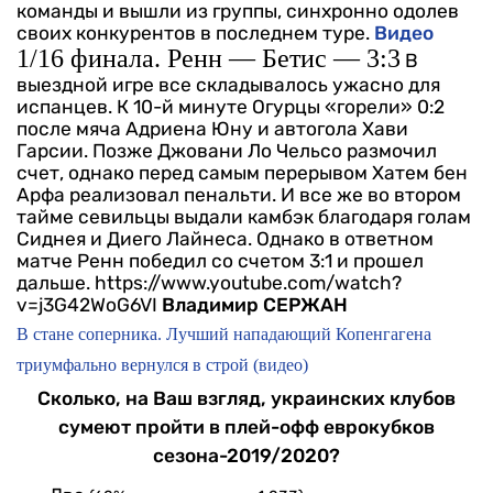
команды и вышли из группы, синхронно одолев
своих конкурентов в последнем туре.
Видео
1/16 финала. Ренн — Бетис — 3:3
В
выездной игре все складывалось ужасно для
испанцев. К 10-й минуте Огурцы «горели» 0:2
после мяча Адриена Юну и автогола Хави
Гарсии. Позже Джовани Ло Чельсо размочил
счет, однако перед самым перерывом Хатем бен
Арфа реализовал пенальти. И все же во втором
тайме севильцы выдали камбэк благодаря голам
Сиднея и Диего Лайнеса. Однако в ответном
матче Ренн победил со счетом 3:1 и прошел
дальше.
https://www.youtube.com/watch?
v=j3G42WoG6VI
Владимир СЕРЖАН
В стане соперника. Лучший нападающий Копенгагена
триумфально вернулся в строй (видео)
Сколько, на Ваш взгляд, украинских клубов
сумеют пройти в плей-офф еврокубков
сезона-2019/2020?