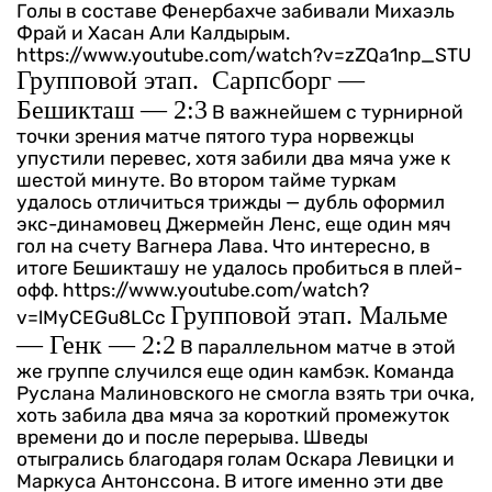
Голы в составе Фенербахче забивали Михаэль
Фрай и Хасан Али Калдырым.
https://www.youtube.com/watch?v=zZQa1np_STU
Групповой этап. Сарпсборг —
Бешикташ — 2:3
В важнейшем с турнирной
точки зрения матче пятого тура норвежцы
упустили перевес, хотя забили два мяча уже к
шестой минуте. Во втором тайме туркам
удалось отличиться трижды — дубль оформил
экс-динамовец Джермейн Ленс, еще один мяч
гол на счету Вагнера Лава. Что интересно, в
итоге Бешикташу не удалось пробиться в плей-
офф.
https://www.youtube.com/watch?
Групповой этап. Мальме
v=lMyCEGu8LCc
— Генк — 2:2
В параллельном матче в этой
же группе случился еще один камбэк. Команда
Руслана Малиновского не смогла взять три очка,
хоть забила два мяча за короткий промежуток
времени до и после перерыва. Шведы
отыгрались благодаря голам Оскара Левицки и
Маркуса Антонссона. В итоге именно эти две