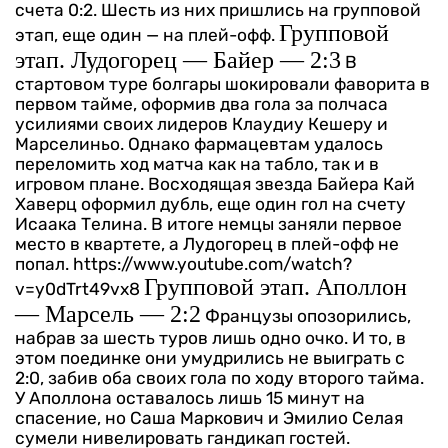
счета 0:2. Шесть из них пришлись на групповой
Групповой
этап, еще один — на плей-офф.
этап. Лудогорец — Байер — 2:3
В
стартовом туре болгары шокировали фаворита в
первом тайме, оформив два гола за полчаса
усилиями своих лидеров Клаудиу Кешеру и
Марселиньо. Однако фармацевтам удалось
переломить ход матча как на табло, так и в
игровом плане. Восходящая звезда Байера Кай
Хаверц оформил дубль, еще один гол на счету
Исаака Телина. В итоге немцы заняли первое
место в квартете, а Лудогорец в плей-офф не
попал.
https://www.youtube.com/watch?
Групповой этап. Аполлон
v=y0dTrt49vx8
— Марсель — 2:2
Французы опозорились,
набрав за шесть туров лишь одно очко. И то, в
этом поединке они умудрились не выиграть с
2:0, забив оба своих гола по ходу второго тайма.
У Аполлона оставалось лишь 15 минут на
спасение, но Саша Маркович и Эмилио Селая
сумели нивелировать гандикап гостей.