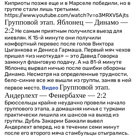
Киприоты позже еще и в Марселе победили, но в
группе стали лишь третьими.
https://www.youtube.com/watch?v=o3MRXV5Ajts
Групповой этап. Яблонец — Динамо —
2:2
Не самым приятным получился выезд для
киевлян. К 15-й минуте они получили
комфортный перевес после голов Виктора
Цыганкова и Дениса Гармаша. Первый мяч чехов
пришел «из ниоткуда» — это Давид Говорка
замкнул фланговую подачу. А на 81-й минуте
Яблонец вырвал ничью после ошибки обороны
Динамо. Несмотря на определенные трудности,
бело-синие все же вышли из группы, заняв в ней
Групповой этап.
первое место.
Видео
Андерлехт — Фенербахче — 2:2
Брюссельцы крайне неудачно провели начало
группового этапа, а домашняя ничья с турками
практически лишила их шансов на выход из
группы. Дубль Закарии Баккали вывел
Андерлехт вперед, но в течении семи минут
после его второго мяча стамбульцы отыгрались.