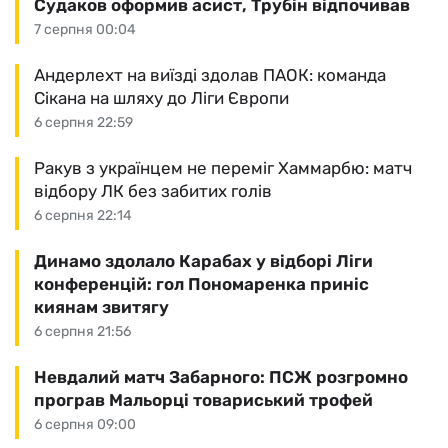
Судаков оформив асист, Трубін відпочивав
7 серпня 00:04
Андерлехт на виїзді здолав ПАОК: команда
Сікана на шляху до Ліги Європи
6 серпня 22:59
Ракув з українцем не переміг Хаммарбю: матч
відбору ЛК без забитих голів
6 серпня 22:14
Динамо здолало Карабах у відборі Ліги
конференцій: гол Пономаренка приніс
киянам звитягу
6 серпня 21:56
Невдалий матч Забарного: ПСЖ розгромно
програв Мальорці товариський трофей
6 серпня 09:00