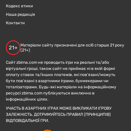
Кодекс етики
Наша редакція
Контакти
Матеріали сайту призначені для осіб старше 21 року
21+
(21+)
Сайт zbirna.com не проводить ігри на реальні та/або
віртуальні гроші, також сайт не приймає ні в якій формі
оплату ставок та/інших платежів, які пов’язані/можуть
бути пов’язані з азартними іграми, букмекерами чи
тоталізаторами. Будь-які матеріали на інформаційному
ресурсі zbirna.com публікуються виключно в
інформаційних цілях.
УЧАСТЬ В АЗАРТНИХ ІГРАХ МОЖЕ ВИКЛИКАТИ ІГРОВУ
ЗАЛЕЖНІСТЬ. ДОТРИМУЙТЕСЬ ПРАВИЛ (ПРИНЦИПІВ)
ВІДПОВІДАЛЬНОЇ ГРИ.