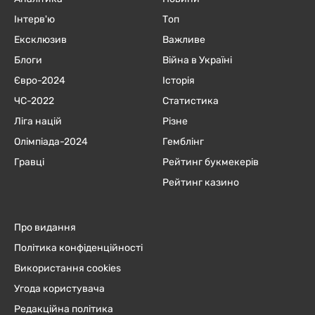
Інтерв'ю
Топ
Ексклюзив
Важливе
Блоги
Війна в Україні
Євро-2024
Історія
ЧC-2022
Статистика
Ліга націй
Різне
Олімпіада-2024
Гемблінг
Гравці
Рейтинг букмекерів
Рейтинг казино
Про видання
Політика конфіденційності
Використання cookies
Угода користувача
Редакційна політика