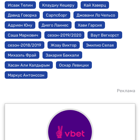
Исаак Телин
Клаудиу Кешеру
Кай Хаверц
Давид Говорка
Сарпсборг
Джовани Ло Чельсо
Адриен Юну
Диего Лаинес
Хави Гарсия
Саша Маркович
сезон-2019/2020
Ваут Вегхорст
сезон-2018/2019
Жоау Виктор
Эмилио Селая
Михаэль Фрай
Закария Баккали
Хасан Али Калдырым
Оскар Левицки
Маркус Антонссон
Реклама