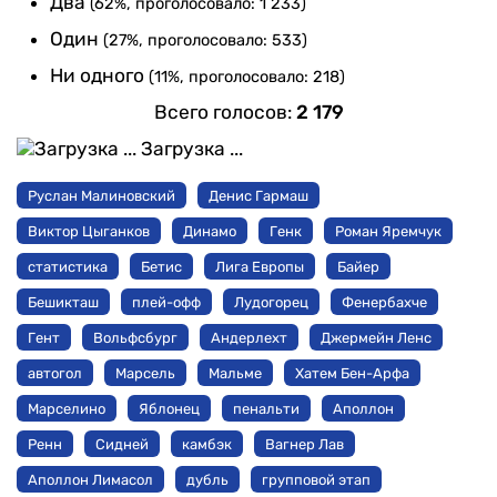
Два
(62%, проголосовало: 1 233)
Один
(27%, проголосовало: 533)
Ни одного
(11%, проголосовало: 218)
Всего голосов:
2 179
Загрузка ...
Руслан Малиновский
Денис Гармаш
Виктор Цыганков
Динамо
Генк
Роман Яремчук
статистика
Бетис
Лига Европы
Байер
Бешикташ
плей-офф
Лудогорец
Фенербахче
Гент
Вольфсбург
Андерлехт
Джермейн Ленс
автогол
Марсель
Мальме
Хатем Бен-Арфа
Марселино
Яблонец
пенальти
Аполлон
Ренн
Сидней
камбэк
Вагнер Лав
Аполлон Лимасол
дубль
групповой этап