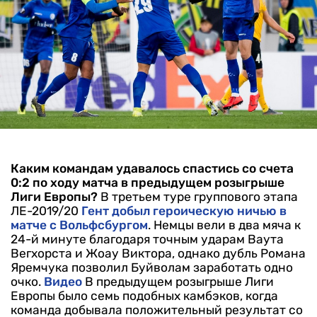
Каким командам удавалось спастись со счета
0:2 по ходу матча в предыдущем розыгрыше
Лиги Европы?
В третьем туре группового этапа
ЛЕ-2019/20
Гент добыл героическую ничью в
матче с Вольфсбургом
. Немцы вели в два мяча к
24-й минуте благодаря точным ударам Ваута
Вегхорста и Жоау Виктора, однако дубль Романа
Яремчука позволил Буйволам заработать одно
очко.
Видео
В предыдущем розыгрыше Лиги
Европы было семь подобных камбэков, когда
команда добывала положительный результат со