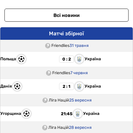
Всі новини
Матчі збірної
Friendlies
31 травня
Польща
Україна
0 : 2
Friendlies
7 червня
Данія
Україна
2 : 1
Ліга Націй
25 вересня
Угорщина
Україна
21:45
Ліга Націй
28 вересня