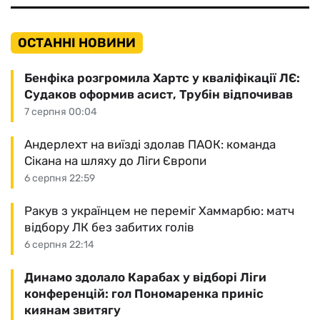
ОСТАННІ НОВИНИ
Бенфіка розгромила Хартс у кваліфікації ЛЄ:
Судаков оформив асист, Трубін відпочивав
7 серпня 00:04
Андерлехт на виїзді здолав ПАОК: команда
Сікана на шляху до Ліги Європи
6 серпня 22:59
Ракув з українцем не переміг Хаммарбю: матч
відбору ЛК без забитих голів
6 серпня 22:14
Динамо здолало Карабах у відборі Ліги
конференцій: гол Пономаренка приніс
киянам звитягу