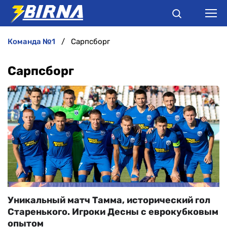
команда №1
Сарпсборг
НОВИНИ
Сарпсборг
АНАЛІТИКА
ІНТЕРВ'Ю
РІЗНЕ
БУКМЕКЕРИ
Уникальный матч Тамма, исторический гол
Старенького. Игроки Десны с еврокубковым
опытом