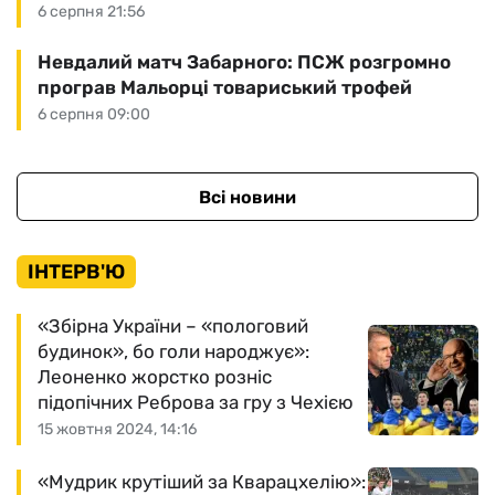
6 серпня 21:56
Невдалий матч Забарного: ПСЖ розгромно
програв Мальорці товариський трофей
6 серпня 09:00
Всі новини
ІНТЕРВ'Ю
«Збірна України – «пологовий
будинок», бо голи народжує»:
Леоненко жорстко розніс
підопічних Реброва за гру з Чехією
15 жовтня 2024, 14:16
«Мудрик крутіший за Кварацхелію»: