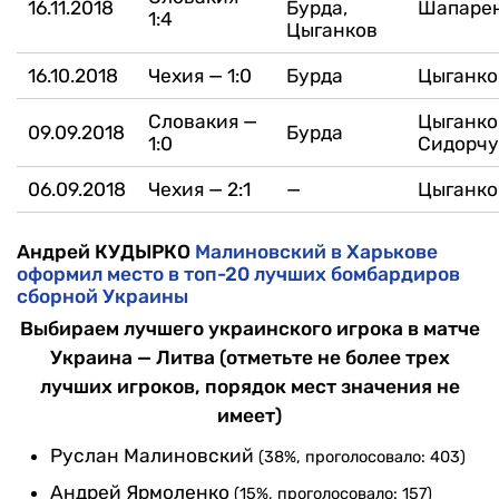
16.11.2018
Бурда,
Шапаре
1:4
Цыганков
16.10.2018
Чехия — 1:0
Бурда
Цыганко
Словакия —
Цыганко
09.09.2018
Бурда
1:0
Сидорчу
06.09.2018
Чехия — 2:1
—
Цыганко
Андрей КУДЫРКО
Малиновский в Харькове
оформил место в топ-20 лучших бомбардиров
сборной Украины
Выбираем лучшего украинского игрока в матче
Украина — Литва (отметьте не более трех
лучших игроков, порядок мест значения не
имеет)
Руслан Малиновский
(38%, проголосовало: 403)
Андрей Ярмоленко
(15%, проголосовало: 157)