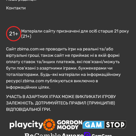
Контакти
Матеріали сайту призначені для осіб старше 21 року
21+
(21+)
Сайт zbirna.com не проводить ігри на реальні та/або
віртуальні гроші, також сайт не приймає ні в якій формі
оплату ставок та/інших платежів, які пов’язані/можуть
бути пов’язані з азартними іграми, букмекерами чи
тоталізаторами. Будь-які матеріали на інформаційному
ресурсі zbirna.com публікуються виключно в
інформаційних цілях.
УЧАСТЬ В АЗАРТНИХ ІГРАХ МОЖЕ ВИКЛИКАТИ ІГРОВУ
ЗАЛЕЖНІСТЬ. ДОТРИМУЙТЕСЬ ПРАВИЛ (ПРИНЦИПІВ)
ВІДПОВІДАЛЬНОЇ ГРИ.