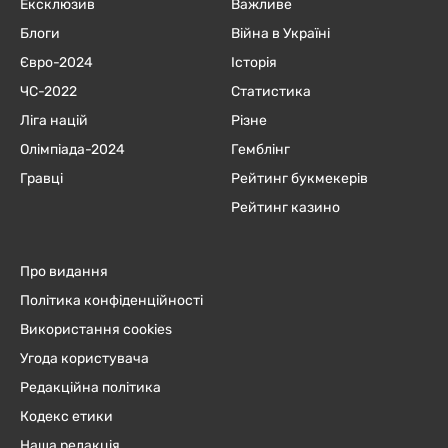
Ексклюзив
Важливе
Блоги
Війна в Україні
Євро-2024
Історія
ЧC-2022
Статистика
Ліга націй
Різне
Олімпіада-2024
Гемблінг
Гравці
Рейтинг букмекерів
Рейтинг казино
Про видання
Політика конфіденційності
Використання cookies
Угода користувача
Редакційна політика
Кодекс етики
Наша редакція