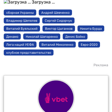
Загрузка ...
сборная Украины
Андрей Шевченко
Владимир Шепелев
Сергей Сидорчук
Виталий Буяльский
Виктор Цыганков
Никита Бурда
Динамо
Николай Шапаренко
Денис Бойко
Лига наций УЕФА
Виталий Миколенко
Евро-2020
клубное представительство
Реклама