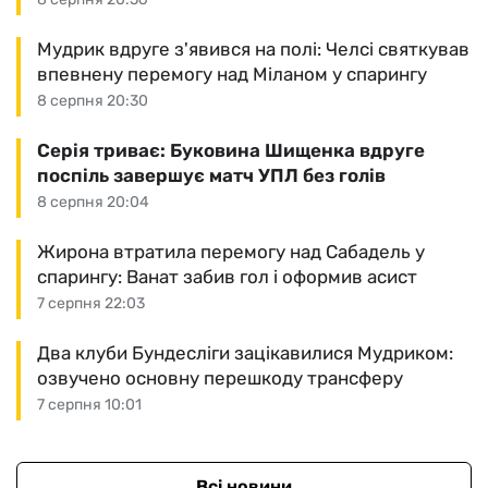
Мудрик вдруге з'явився на полі: Челсі святкував
впевнену перемогу над Міланом у спарингу
8 серпня 20:30
Серія триває: Буковина Шищенка вдруге
поспіль завершує матч УПЛ без голів
8 серпня 20:04
Жирона втратила перемогу над Сабадель у
спарингу: Ванат забив гол і оформив асист
7 серпня 22:03
Два клуби Бундесліги зацікавилися Мудриком:
озвучено основну перешкоду трансферу
7 серпня 10:01
Всі новини