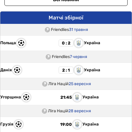
Матчі збірної
Friendlies
31 травня
Польща
Україна
0 : 2
Friendlies
7 червня
Данія
Україна
2 : 1
Ліга Націй
25 вересня
Угорщина
Україна
21:45
Ліга Націй
28 вересня
Грузія
Україна
19:00