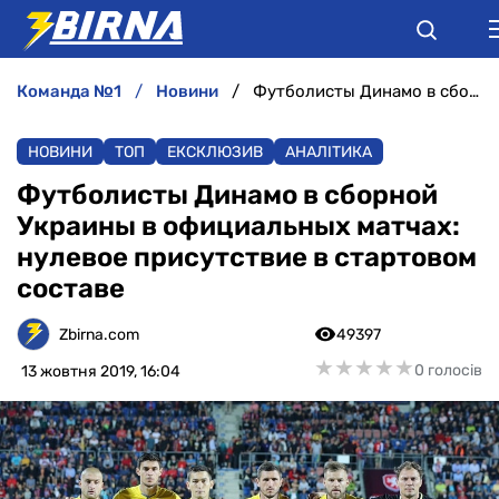
команда №1
новини
Футболисты Динамо в сборной Украины в официальных матчах: нулевое присутствие в стартовом составе
НОВИНИ
НОВИНИ
ТОП
ЕКСКЛЮЗИВ
АНАЛІТИКА
АНАЛІТИКА
Футболисты Динамо в сборной
Украины в официальных матчах:
ІНТЕРВ'Ю
нулевое присутствие в стартовом
составе
РІЗНЕ
Zbirna.com
49397
БУКМЕКЕРИ
★
★
★
★
★
★
★
★
★
★
0 голосів
13 жовтня 2019, 16:04