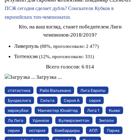
ПСЖ сегодня сделает дубль? Соискатели Кубков в
европейских топ-чемпионатах
Кто, на ваш взгляд, станет победителем Лиги
чемпионов-2018/2019?
Ливерпуль
(88%, проголосовало: 2 477)
Тоттенхэм
(12%, проголосовало: 331)
Всего голосов:
6 014
Загрузка ...
статистика
Райо Вальекано
Лига Европы
Бундеслига
Сельта
Серия А
серия
еврокубки
Манчестер Юнайтед
Лига 1
Кьево
Ла Лига
Удинезе
Вулверхэмптон
Эмполи
серии
история
бомбардиры
АПЛ
Парма