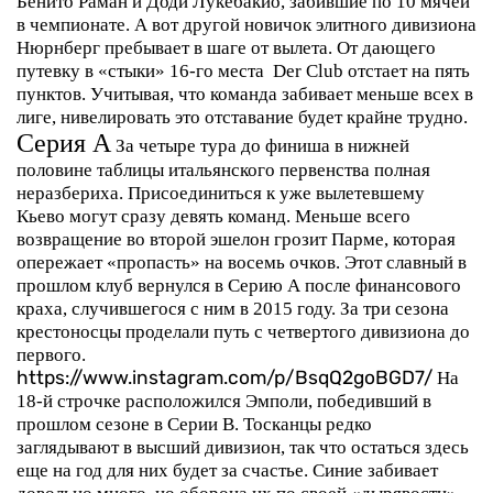
Бенито Раман и Доди Лукебакио, забившие по 10 мячей
в чемпионате.
А вот другой новичок элитного дивизиона
Нюрнберг
пребывает в шаге от вылета. От дающего
путевку в «стыки» 16-го места Der Club отстает на пять
пунктов. Учитывая, что команда забивает меньше всех в
лиге, нивелировать это отставание будет крайне трудно.
Серия А
За четыре тура до финиша в нижней
половине таблицы итальянского первенства полная
неразбериха. Присоединиться к уже вылетевшему
Кьево могут сразу девять команд. Меньше всего
возвращение во второй эшелон грозит
Парме
, которая
опережает «пропасть» на восемь очков. Этот славный в
прошлом клуб вернулся в Серию А после финансового
краха, случившегося с ним в 2015 году. За три сезона
крестоносцы проделали путь с четвертого дивизиона до
первого.
https://www.instagram.com/p/BsqQ2goBGD7/
На
18-й строчке расположился
Эмполи
, победивший в
прошлом сезоне в Серии В. Тосканцы редко
заглядывают в высший дивизион, так что остаться здесь
еще на год для них будет за счастье. Синие забивает