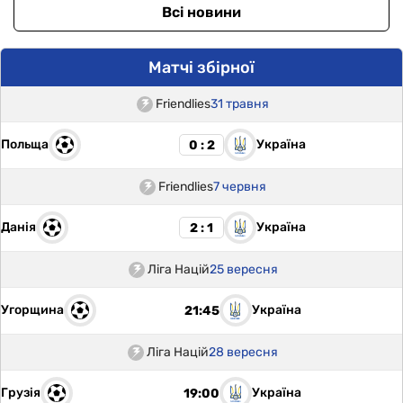
Всі новини
Матчі збірної
Friendlies
31 травня
Польща
Україна
0 : 2
Friendlies
7 червня
Данія
Україна
2 : 1
Ліга Націй
25 вересня
Угорщина
Україна
21:45
Ліга Націй
28 вересня
Грузія
Україна
19:00