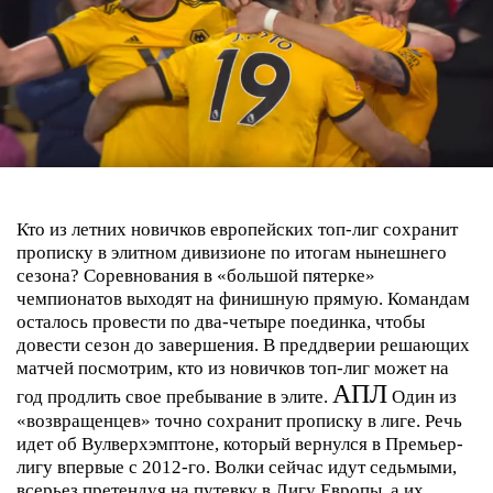
Кто из летних новичков европейских топ-лиг сохранит
прописку в элитном дивизионе по итогам нынешнего
сезона?
Соревнования в «большой пятерке»
чемпионатов выходят на финишную прямую. Командам
осталось провести по два-четыре поединка, чтобы
довести сезон до завершения. В преддверии решающих
матчей посмотрим, кто из новичков топ-лиг может на
АПЛ
год продлить свое пребывание в элите.
Один из
«возвращенцев» точно сохранит прописку в лиге. Речь
идет об
Вулверхэмптоне
, который вернулся в Премьер-
лигу впервые с 2012-го. Волки сейчас идут седьмыми,
всерьез претендуя на путевку в Лигу Европы, а их