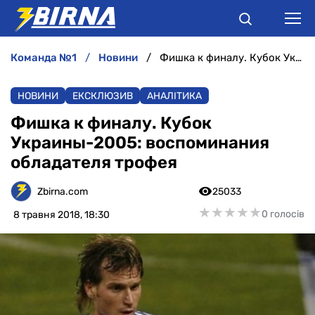
команда №1
новини
Фишка к финалу. Кубок Украины-2005: воспоминания обладателя трофея
НОВИНИ
НОВИНИ
ЕКСКЛЮЗИВ
АНАЛІТИКА
АНАЛІТИКА
Фишка к финалу. Кубок
Украины-2005: воспоминания
ІНТЕРВ'Ю
обладателя трофея
РІЗНЕ
Zbirna.com
25033
★
★
★
★
★
★
★
★
★
★
0 голосів
8 травня 2018, 18:30
БУКМЕКЕРИ