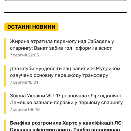
ОСТАННІ НОВИНИ
Жирона втратила перемогу над Сабадель у
спарингу: Ванат забив гол і оформив асист
7 серпня 22:03
Два клуби Бундесліги зацікавилися Мудриком:
озвучено основну перешкоду трансферу
7 серпня 10:01
Збірна України WU-17 розпочала збір: підопічні
Лемешко зазнали поразки у першому спарингу
7 серпня 08:48
Бенфіка розгромила Хартс у кваліфікації ЛЄ:
Судаков оформив асист, Трубін відпочивав