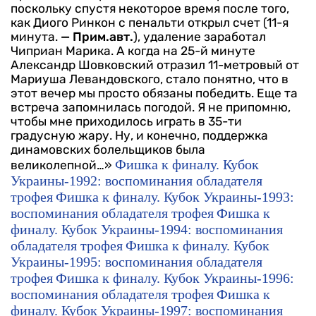
поскольку спустя некоторое время после того,
как Диого Ринкон с пенальти открыл счет (11-я
минута.
— Прим.авт.
), удаление заработал
Чиприан Марика. А когда на 25-й минуте
Александр Шовковский отразил 11-метровый от
Мариуша Левандовского, стало понятно, что в
этот вечер мы просто обязаны победить.
Еще та
встреча запомнилась погодой. Я не припомню,
чтобы мне приходилось играть в 35-ти
градусную жару. Ну, и конечно, поддержка
динамовских болельщиков была
Фишка к финалу. Кубок
великолепной…»
Украины-1992: воспоминания обладателя
трофея
Фишка к финалу. Кубок Украины-1993:
воспоминания обладателя трофея
Фишка к
финалу. Кубок Украины-1994: воспоминания
обладателя трофея
Фишка к финалу. Кубок
Украины-1995: воспоминания обладателя
трофея
Фишка к финалу. Кубок Украины-1996:
воспоминания обладателя трофея
Фишка к
финалу. Кубок Украины-1997: воспоминания