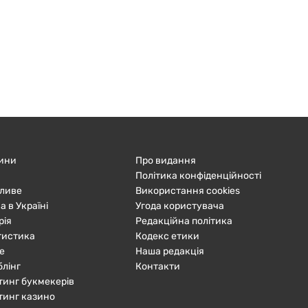
ини
Про видання
Політика конфіденційності
ливе
Використання cookies
а в Україні
Угода користувача
рія
Редакційна політика
тистика
Кодекс етики
е
Наша редакція
блінг
Контакти
тинг букмекерів
тинг казино