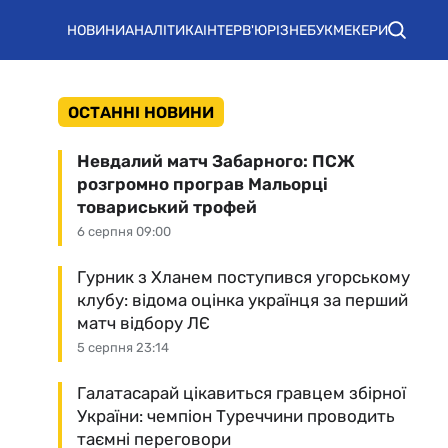
НОВИНИ
АНАЛІТИКА
ІНТЕРВ'Ю
РІЗНЕ
БУКМЕКЕРИ
ОСТАННІ НОВИНИ
Невдалий матч Забарного: ПСЖ
розгромно програв Мальорці
товариський трофей
6 серпня 09:00
Гурник з Хланем поступився угорському
клубу: відома оцінка українця за перший
матч відбору ЛЄ
5 серпня 23:14
Галатасарай цікавиться гравцем збірної
України: чемпіон Туреччини проводить
таємні переговори