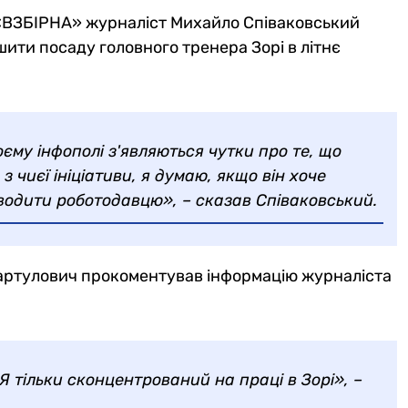
 «ВЗБІРНА» журналіст Михайло Співаковський
ити посаду головного тренера Зорі в літнє
оєму інфополі з'являються чутки про те, що
з чиєї ініціативи, я думаю, якщо він хоче
водити роботодавцю», – сказав Співаковський.
ртулович прокоментував інформацію журналіста
 Я тільки сконцентрований на праці в Зорі», –