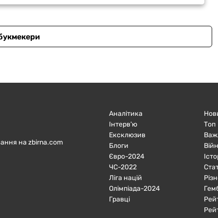
 букмекери
Аналітика
Нов
Інтерв'ю
Топ
Ексклюзив
Важ
ання на zbirna.com
Блоги
Війн
Євро-2024
Істо
ЧC-2022
Ста
Ліга націй
Різн
Олімпіада-2024
Гем
Гравці
Рей
Рей