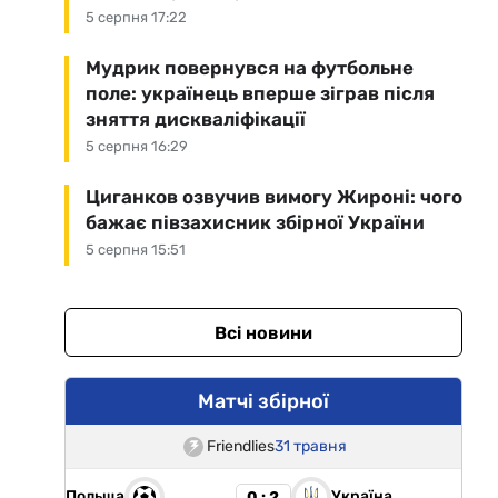
5 серпня 17:22
Мудрик повернувся на футбольне
поле: українець вперше зіграв після
зняття дискваліфікації
5 серпня 16:29
Циганков озвучив вимогу Жироні: чого
бажає півзахисник збірної України
5 серпня 15:51
Всі новини
Матчі збірної
Friendlies
31 травня
Польща
Україна
0 : 2