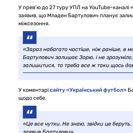
У прев'ю до 27 туру УПЛ на YouTube-каналі
заявив, що Младен Бартулович планує залиш
міжсезоння.
«Зараз набагато частіше, ніж раніше, в м
Бартулович залишає Зорю, і не зрозуміло, 
залишитися, то треба все ж таки щось до
У коментарі
сайту «Український футбол»
Ба
щодо себе.
«Це все чутки. Не знаю, звідки це беруть.
заявив Бартулович.