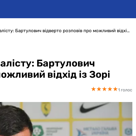
Фахівець відповів журналісту: Бартулович відверто розповів про можливий відхід із Зорі
алісту: Бартулович
ожливий відхід із Зорі
★
★
★
★
★
★
★
★
★
★
1 голос