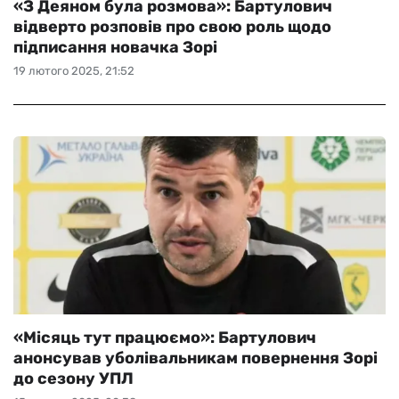
«З Деяном була розмова»: Бартулович
відверто розповів про свою роль щодо
підписання новачка Зорі
19 лютого 2025, 21:52
«Місяць тут працюємо»: Бартулович
анонсував уболівальникам повернення Зорі
до сезону УПЛ