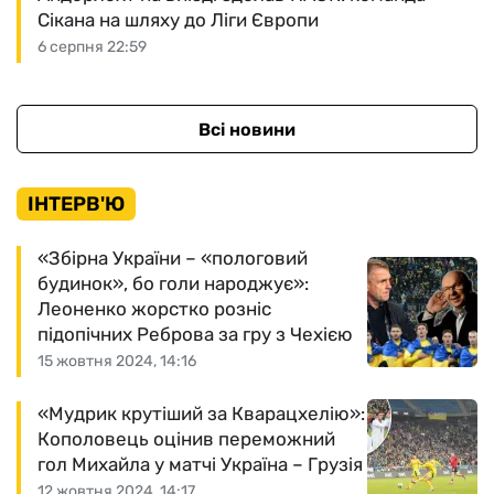
Сікана на шляху до Ліги Європи
6 серпня 22:59
Всі новини
ІНТЕРВ'Ю
«Збірна України – «пологовий
будинок», бо голи народжує»:
Леоненко жорстко розніс
підопічних Реброва за гру з Чехією
15 жовтня 2024, 14:16
«Мудрик крутіший за Кварацхелію»:
Кополовець оцінив переможний
гол Михайла у матчі Україна – Грузія
12 жовтня 2024, 14:17