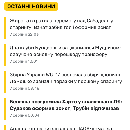
ОСТАННІ НОВИНИ
Жирона втратила перемогу над Сабадель у
спарингу: Ванат забив гол і оформив асист
7 серпня 22:03
Два клуби Бундесліги зацікавилися Мудриком:
озвучено основну перешкоду трансферу
7 серпня 10:01
Збірна України WU-17 розпочала збір: підопічні
Лемешко зазнали поразки у першому спарингу
7 серпня 08:48
Бенфіка розгромила Хартс у кваліфікації ЛЄ:
Судаков оформив асист, Трубін відпочивав
7 серпня 00:04
Андерлехт на виїзді здолав ПАОК: команда