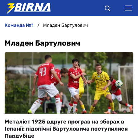
команда №1
Младен Бартулович
НОВИНИ
Младен Бартулович
АНАЛІТИКА
ІНТЕРВ'Ю
РІЗНЕ
БУКМЕКЕРИ
Металіст 1925 вдруге програв на зборах в
Іспанії: підопічні Бартуловича поступилися
Пардубіце