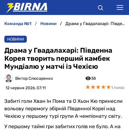
команда №1
новини
Драма у Гвадалахарі: Південна Корея творить перший камбек Мундіалю у матчі із Чехією
НОВИНИ
НОВИНИ
АНАЛІТИКА
Драма у Гвадалахарі: Південна
Корея творить перший камбек
ІНТЕРВ'Ю
Мундіалю у матчі із Чехією
РІЗНЕ
Віктор Слюсаренко
38
★
★
★
★
★
★
★
★
★
★
1 голос
12 червня 2026, 07:11
БУКМЕКЕРИ
Забиті голи Хван Ін Пома та О Хьон Кю принесли
вольову перемогу збірній Південної Кореї над
Чехією у першому турі групи А чемпіонату світу.
У першому таймі гри забитих голів не було. А на