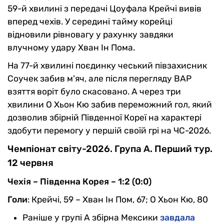
59-й хвилині з передачі Цоуфала Крейчі вивів
вперед чехів. У середині тайму корейці
відновили рівновагу у рахунку завдяки
влучному удару Хван Ін Пома.
На 77-й хвилині поєдинку чеський півзахисник
Соучек забив м'яч, але після перегляду ВАР
взяття воріт було скасовано. А через три
хвилини О Хьон Кю забив переможний гол, який
дозволив збірній Південної Кореї на характері
здобути перемогу у першій своїй грі на ЧС-2026.
Чемпіонат світу-2026. Група А. Перший тур.
12 червня
Чехія – Південна Корея – 1:2 (0:0)
Голи
: Крейчі, 59 – Хван Ін Пом, 67; О Хьон Кю, 80
Раніше у групі А збірна Мексики
завдала