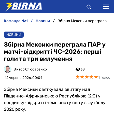
команда №1
новини
Збірна Мексики переграла ПАР у матчі-відкритті ЧС-2026: перші голи та три вилучення
НОВИНИ
НОВИНИ
АНАЛІТИКА
Збірна Мексики переграла ПАР у
матчі-відкритті ЧС-2026: перші
ІНТЕРВ'Ю
голи та три вилучення
РІЗНЕ
Віктор Слюсаренко
38
★
★
★
★
★
★
★
★
★
★
1 голос
12 червня 2026, 00:04
БУКМЕКЕРИ
Збірна Мексики святкувала звитягу над
Південно-Африканською Республікою (2:0) у
поєдинку-відкритті чемпіонату світу з футболу
2026 року.