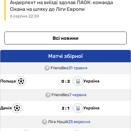
Андерлехт на виїзді здолав ПАОК: команда
Сікана на шляху до Ліги Європи
6 серпня 22:59
Всі новини
Матчі збірної
Friendlies
31 травня
Польща
Україна
0 : 2
Friendlies
7 червня
Данія
Україна
2 : 1
Ліга Націй
25 вересня