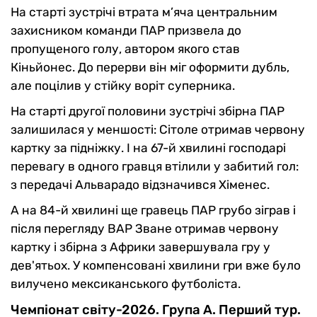
На старті зустрічі втрата м’яча центральним
захисником команди ПАР призвела до
пропущеного голу, автором якого став
Кіньйонес. До перерви він міг оформити дубль,
але поцілив у стійку воріт суперника.
На старті другої половини зустрічі збірна ПАР
залишилася у меншості: Сітоле отримав червону
картку за підніжку. І на 67-й хвилині господарі
перевагу в одного гравця втілили у забитий гол:
з передачі Альварадо відзначився Хіменес.
А на 84-й хвилині ще гравець ПАР грубо зіграв і
після перегляду ВАР Зване отримав червону
картку і збірна з Африки завершувала гру у
дев'ятьох. У компенсовані хвилини гри вже було
вилучено мексиканського футболіста.
Чемпіонат світу-2026. Група А. Перший тур.