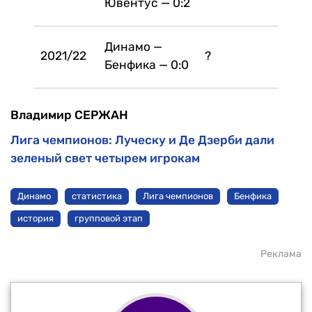
Ювентус — 0:2
Динамо —
2021/22
?
Бенфика — 0:0
Владимир СЕРЖАН
Лига чемпионов: Луческу и Де Дзерби дали
зеленый свет четырем игрокам
Динамо
статистика
Лига чемпионов
Бенфика
история
групповой этап
Реклама