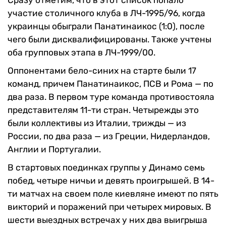
участие столичного клуба в ЛЧ-1995/96, когда
украинцы обыграли Панатинаикос (1:0), после
чего были дисквалифицированы. Также учтены
оба групповых этапа в ЛЧ-1999/00.
Оппонентами бело-синих на старте были 17
команд, причем Панатинаикос, ПСВ и Рома — по
два раза. В первом туре команда противостояла
представителям 11-ти стран. Четырежды это
были коллективы из Италии, трижды — из
России, по два раза — из Греции, Нидерландов,
Англии и Португалии.
В стартовых поединках группы у Динамо семь
побед, четыре ничьи и девять проигрышей. В 14-
ти матчах на своем поле киевляне имеют по пять
викторий и поражений при четырех мировых. В
шести выездных встречах у них два выигрыша