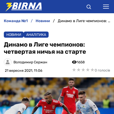
команда №1
новини
Динамо в Лиге чемпионов: четвертая ничья на старте
НОВИНИ
НОВИНИ
АНАЛІТИКА
АНАЛІТИКА
Динамо в Лиге чемпионов:
четвертая ничья на старте
ІНТЕРВ'Ю
Володимир Сержан
1658
РІЗНЕ
★
★
★
★
★
★
★
★
★
★
0 голосів
21 вересня 2021, 11:06
БУКМЕКЕРИ