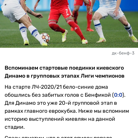
дк-бенф-3
Вспоминаем стартовые поединки киевского
Динамо в групповых этапах Лиги чемпионов
На старте ЛЧ-2020/21 бело-синие дома
обошлись без забитых голов с Бенфикой (
0:0
).
Для Динамо это уже 20-й групповой этап в
рамках главного еврокубка. Ниже мы вспомним
историю выступлений киевлян на данной
стадии.
Сразу отметим, что в этот список попало