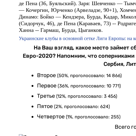
де Пена (36, Буяльский).
Заря:
Шевченко — Тымчи
— Кочергин, Юрченко (Арвеладзе, 90+1), Хомчен
Динамо:
Бойко — Кендзера, Бурда, Кадар, Мико
(Сидорчук, 46), де Пена (Караваев, 73) -- Родриге
Ханна -- Гармаш, Бурда, Цыганков.
Украинские клубы в основной сетке Лиги Европы: на 
На Ваш взгляд, какое место займет 
Евро-2020? Напомним, что соперниками 
Сербия, Ли
Второе
(50%, проголосовало: 14 866)
Первое
(36%, проголосовало: 10 771)
Третье
(12%, проголосовало: 3 456)
Пятое
(2%, проголосовало: 624)
Четвертое
(1%, проголосовало: 255)
Всего г