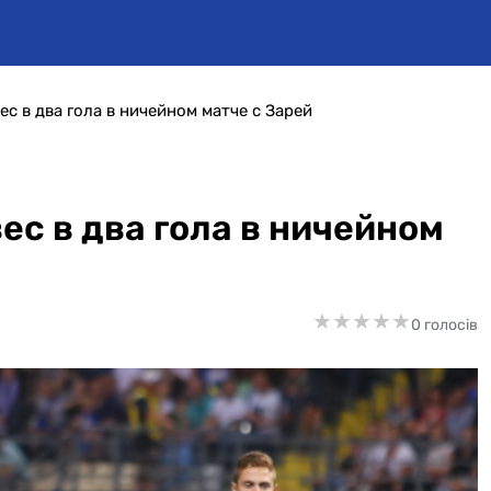
с в два гола в ничейном матче с Зарей
ес в два гола в ничейном
★
★
★
★
★
★
★
★
★
★
0 голосів