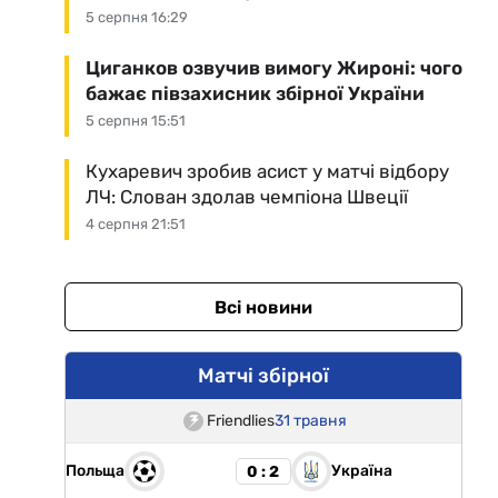
5 серпня 16:29
Циганков озвучив вимогу Жироні: чого
бажає півзахисник збірної України
5 серпня 15:51
Кухаревич зробив асист у матчі відбору
ЛЧ: Слован здолав чемпіона Швеції
4 серпня 21:51
Всі новини
Матчі збірної
Friendlies
31 травня
Польща
Україна
0 : 2