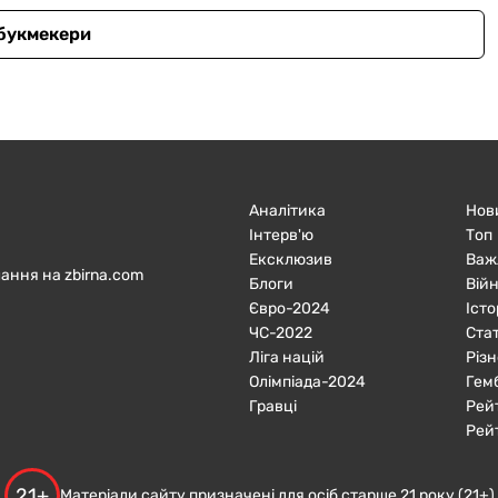
 букмекери
Аналітика
Нов
Інтерв'ю
Топ
Ексклюзив
Важ
ання на zbirna.com
Блоги
Війн
Євро-2024
Істо
ЧC-2022
Ста
Ліга націй
Різн
Олімпіада-2024
Гем
Гравці
Рей
Рей
21+
Матеріали сайту призначені для осіб старше 21 року (21+)