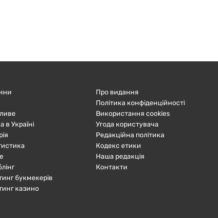
ини
Про видання
Політика конфіденційності
ливе
Використання cookies
а в Україні
Угода користувача
рія
Редакційна політика
тистика
Кодекс етики
е
Наша редакція
блінг
Контакти
тинг букмекерів
тинг казино