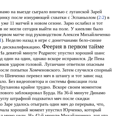
амо на выезде сыграло вничью с луганской Зарей
инку после изнуряющей схватки с Эспаньолом (
2:2
) в
уже 11 матчей в новом сезоне. Зарю ослабил и тот
 не могли сегодня выйти на поле. У киевлян было
первом матче под руководством Алексея Михайличенко
1
). Неделю назад в игре с донетчанами бело-синие
Феерия в первом тайме
 и дисквалификацию.
 На девятой минуте Родригес упустил хороший шанс
од один на один, однако вскоре исправился. Де Пена
ников ударом головой. Луганчане ответили опасным
 после попытки Хомченовского.
Затем случился спорный
го Шевченко перевел мяч в штангу и тот завис над
было. Без видеоповтора и системы фиксации гола
Труханова крайне трудно. Вскоре своим моментом
глового заблокировал Бурда.
На 36-й минуте Динамо
а углу штрафной подхватил мяч после скидки
 Заре удалось отыграть один мяч до перерыва, что,
ачала хороший момент упустил Юрченко, который
ил мимо цели. На 42-й минуте Михайличенко, тот что