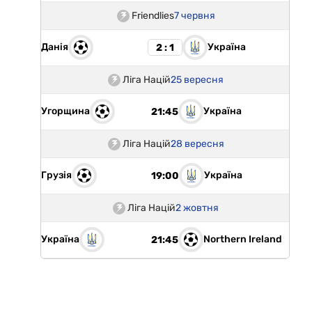
Friendlies
7 червня
Данія
Україна
2 : 1
Ліга Націй
25 вересня
Угорщина
Україна
21:45
Ліга Націй
28 вересня
Грузія
Україна
19:00
Ліга Націй
2 жовтня
Україна
Northern Ireland
21:45