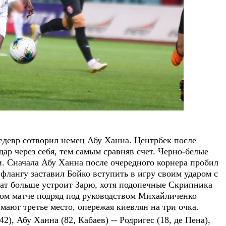
едевр сотворил немец Абу Ханна. Центрбек после
дар через себя, тем самым сравняв счет. Черно-белые
и. Сначала Абу Ханна после очередного корнера пробил
флангу заставил Бойко вступить в игру своим ударом с
ат больше устроит Зарю, хотя подопечные Скрипника
ором матче подряд под руководством Михайличенко
мают третье место, опережая киевлян на три очка.
2), Абу Ханна (82, Кабаев) -- Родригес (18, де Пена),