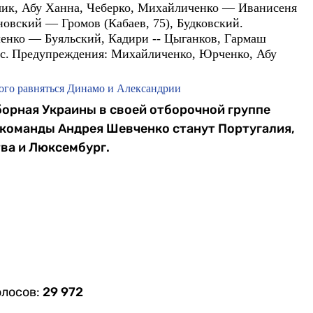
к, Абу Ханна, Чеберко, Михайличенко — Иванисеня
овский — Громов (Кабаев, 75), Будковский.
ленко — Буяльский, Кадири -- Цыганков, Гармаш
с.
Предупреждения:
Михайличенко, Юрченко, Абу
кого равняться Динамо и Александрии
сборная Украины в своей отборочной группе
команды Андрея Шевченко станут Португалия,
тва и Люксембург.
олосов:
29 972