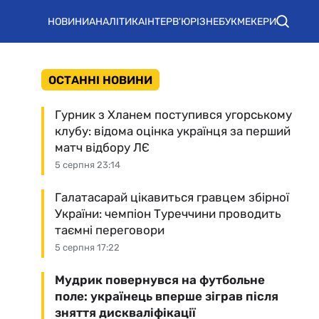
НОВИНИ
АНАЛІТИКА
ІНТЕРВ'Ю
РІЗНЕ
БУКМЕКЕРИ
ОСТАННІ НОВИНИ
Гурник з Хланем поступився угорському
клубу: відома оцінка українця за перший
матч відбору ЛЄ
5 серпня 23:14
Галатасарай цікавиться гравцем збірної
України: чемпіон Туреччини проводить
таємні переговори
5 серпня 17:22
Мудрик повернувся на футбольне
поле: українець вперше зіграв після
зняття дискваліфікації