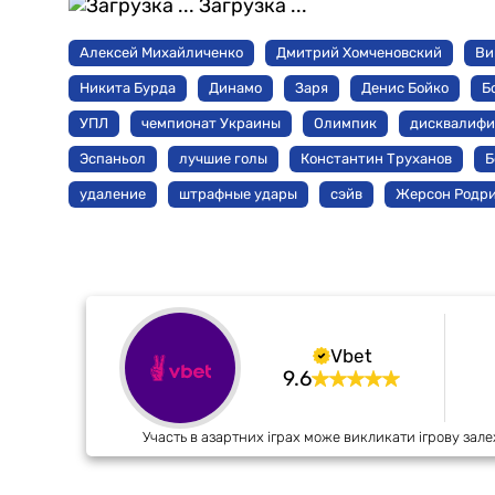
Загрузка ...
Алексей Михайличенко
Дмитрий Хомченовский
Ви
Никита Бурда
Динамо
Заря
Денис Бойко
Б
УПЛ
чемпионат Украины
Олимпик
дисквалифи
Эспаньол
лучшие голы
Константин Труханов
Б
удаление
штрафные удары
сэйв
Жерсон Родри
Vbet
9.6
Участь в азартних іграх може викликати ігрову зале