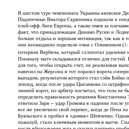
В шестом туре чемпионата Украины киевское Дин
Подопечные Виктора Скрипника подошли к поед
плей-офф Лиги Европы, а также имея за плечами 
факт, что принадлежащие Динамо Русин и Леднев
больше отдыха и хорошая мотивация, так как в 
они неожиданно поделили очки с Олимпиком (
1:
потеряли Вербича, который схлопотал удаление
Поначалу матч складывался отлично для гостей.
для того, чтобы открыть счет, не реализовав вых
навесил на Жерсона и тот поразил ворота сопер
выпадом, результатом которого стал сэйв Бойко
эпизод, когда после удара Цыганкова со штрафно
линией ворот, но арбитр посчитал, что гола не 
определить правильность решения Константина 
ответила Заря -- удар Громова в падении после у
все же увеличило свой перевес, когда де Пена н
Буяльского и пробил в «домик» Шевченко. Однако
пожалуй, стало ключевым моментом в матче. Сн
после вбрасывания аута и скидки партнера проб