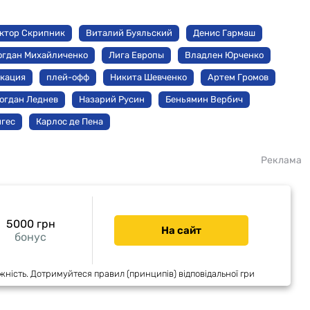
ктор Скрипник
Виталий Буяльский
Денис Гармаш
огдан Михайличенко
Лига Европы
Владлен Юрченко
кация
плей-офф
Никита Шевченко
Артем Громов
огдан Леднев
Назарий Русин
Беньямин Вербич
гес
Карлос де Пена
Реклама
5000 грн
На сайт
бонус
жність. Дотримуйтеся правил (принципів) відповідальної гри