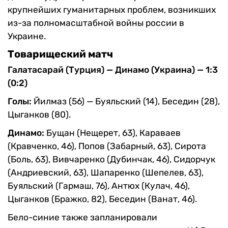
крупнейших гуманитарных проблем, возникших
из-за полномасштабной войны россии в
Украине.
Товарищеский матч
Галатасарай (Турция) — Динамо (Украина) — 1:3
(0:2)
Голы:
Йилмаз (56) — Буяльский (14), Беседин (28),
Цыганков (80).
Динамо:
Бущан (Нещерет, 63), Караваев
(Кравченко, 46), Попов (Забарный, 63), Сирота
(Боль, 63), Вивчаренко (Дубинчак, 46), Сидорчук
(Андриевский, 63), Шапаренко (Шепелев, 63),
Буяльский (Гармаш, 76), Антюх (Кулач, 46),
Цыганков (Бражко, 82), Беседин (Ванат, 46).
Бело-синие также запланировали