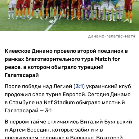
динамо-галатас-матч
Киевское Динамо провело второй поединок в
рамках благотворительного тура Match for
peace, в котором обыграло турецкий
Галатасарай
После победы над Легией (
3:1
) украинский клуб
продожил свое турне Европой. Сегодня Динамо
в Стамбуле на Nef Stadium обыграло местный
Галатасарай — 3:1.
В первом тайме отличились Виталий Буяльский
и Артем Беседин, которые забили и в
предыдущем поединке в Варшаве. Во второй