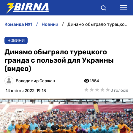
команда №1
новини
Динамо обыграло турецкого гранда с пользой для Украины (видео)
НОВИНИ
НОВИНИ
АНАЛІТИКА
Динамо обыграло турецкого
гранда с пользой для Украины
ІНТЕРВ'Ю
(видео)
РІЗНЕ
Володимир Сержан
1854
★
★
★
★
★
★
★
★
★
★
0 голосів
14 квітня 2022, 19:18
БУКМЕКЕРИ