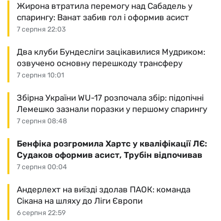
Жирона втратила перемогу над Сабадель у
спарингу: Ванат забив гол і оформив асист
7 серпня 22:03
Два клуби Бундесліги зацікавилися Мудриком:
озвучено основну перешкоду трансферу
7 серпня 10:01
Збірна України WU-17 розпочала збір: підопічні
Лемешко зазнали поразки у першому спарингу
7 серпня 08:48
Бенфіка розгромила Хартс у кваліфікації ЛЄ:
Судаков оформив асист, Трубін відпочивав
7 серпня 00:04
Андерлехт на виїзді здолав ПАОК: команда
Сікана на шляху до Ліги Європи
6 серпня 22:59