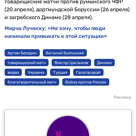
товарищеские матчи против румынского ЧФР
(20 апреля), дортмундской Боруссии (26 апреля)
и загребского Динамо (28 апреля).
Мирча Луческу: «Не хочу, чтобы люди
начинали привыкать к этой ситуации»
Артем Беседин
Виталий Буяльский
товарищеский матч
Виктор Цыганков
Динамо
видео
Украина
Турция
Галатасарай
благотворительный матч
Война против России
Реклама