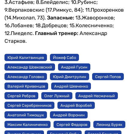
3.Астафьев; 8.Блейделис; 10.Рубинс;
9.Верпаковскис (17.Римкус, 84); 11.Прохоренков
(14.Михолап, 73).
Запасные:
13.Жаворонков;
16.Лобанев; 18.Добрецов; 15.Колесниченко;
12.Пиеделс.
Главный тренер:
Александр
Старков.
Юрий Калитвинцев
Йожеф Сабо
Александр Шовковский
Андрей Гусин
Александр Головко
Юрий Дмитрулин
Сергей Попов
Валерий Кривенцов
Андрей Шевченко
Сергей Ребров
Олег Лужный
Андрей Несмачный
Сергей Серебренников
Андрей Воробей
Анатолий Тимощук
Андрей Воронин
Максим Калиниченко
Сергей Федоров
Леонид Буряк