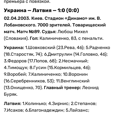
премьера с повязкой.
Украина — Латвия — 1:0 (0:0)
02.04.2003. Киев. Стадион «Динамо» им. В.
Лобановского. 7000 зрителей.
Товарищеский
матч. Матч №89.
Судья:
Любош Михел
(Словакия).
Гол:
Калиниченко, 83, с пенальти.
Украина:
1.Шовковский (23.Рева, 46); 5.Радченко
(18.Старостяк, 74); 6.Дмитрулин (14.Головко, 46);
3.Федоров (17.Попов, 68); 2.Несмачный;
4.Тимощук; 8.Гусин (15.Кормильцев, 46);
9.Воробей; 7.Калиниченко; 10.Воронин
(16.Серебренников, 53); 11.Венглинский
(13.Онищенко, 70).
Главный тренер:
Леонид
Буряк.
Латвия:
1.Колинько; 4.Зирнис; 2.Степанов;
7.Исаков; 6.Благонадеждин; 5.Лайзанс;