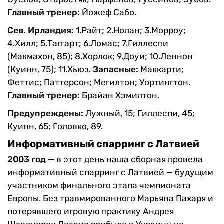
Главный тренер:
Йожеф Сабо.
Сев. Ирландия:
1.Райт; 2.Нолан; 3.Морроу;
4.Хилл; 5.Таггарт; 6.Ломас; 7.Гиллеспи
(Макмахон, 85); 8.Хорлок; 9.Доуи; 10.Леннон
(Куинн, 75); 11.Хьюз.
Запасные:
Маккарти;
Феттис; Паттерсон; Мегилтон; Уортингтон.
Главный тренер:
Брайан Хэмилтон.
Предупреждены:
Лужный, 15; Гиллеспи, 45;
Куинн, 65; Головко, 89.
Информативный спарринг с Латвией
2003 год —
в этот день наша сборная провела
информативный спарринг с Латвией —
будущим
участником финального этапа чемпионата
Европы.
Без травмированного Марьяна Пахаря и
потерявшего игровую практику Андрея