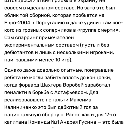
Штолцерса Латвия прибыла в Украину не
совсем в идеальном составе. Но зато это был
облик той сборной, которая пробьется на
Евро-2004 в Португалию и даже удивит там кое-
кого из грозных соперников в «группе смерти».
Сам спарринг примечателен
экспериментальным составом (пусть и без
дебютантов и лишь с несколькими игроками,
наигравшими менее 10 игр).
Однако даже довольно опытные, поигравшие
ребята не могли забить вплоть до концовки,
когда форвард Шахтера Воробей заработал
пенальти в борьбе с Астафьевсом. Для
реализовавшего пенальти Максима
Калиниченко это был дебютный гол за
национальную сборную. Равно как и для 17-го
капитана Команды №1 Андрея Гусина —
это была