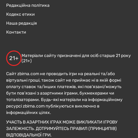
Редакційна політика
Кодекс етики
Наша редакція
Контакти
Матеріали сайту призначені для осіб старше 21 року
21+
(21+)
Сайт zbirna.com не проводить ігри на реальні та/або
віртуальні гроші, також сайт не приймає ні в якій формі
оплату ставок та/інших платежів, які пов’язані/можуть
бути пов’язані з азартними іграми, букмекерами чи
тоталізаторами. Будь-які матеріали на інформаційному
ресурсі zbirna.com публікуються виключно в
інформаційних цілях.
УЧАСТЬ В АЗАРТНИХ ІГРАХ МОЖЕ ВИКЛИКАТИ ІГРОВУ
ЗАЛЕЖНІСТЬ. ДОТРИМУЙТЕСЬ ПРАВИЛ (ПРИНЦИПІВ)
ВІДПОВІДАЛЬНОЇ ГРИ.