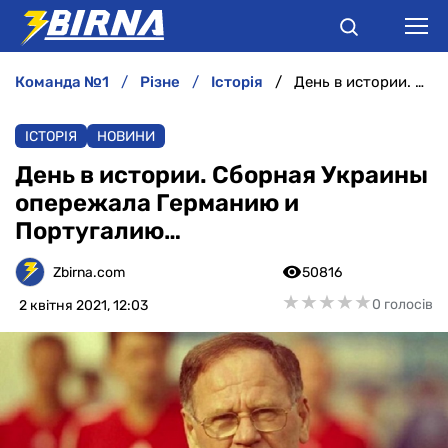
команда №1
різне
історія
День в истории. Сборная Украины опережала Германию и Португалию…
НОВИНИ
ІСТОРІЯ
НОВИНИ
АНАЛІТИКА
День в истории. Сборная Украины
опережала Германию и
ІНТЕРВ'Ю
Португалию…
РІЗНЕ
Zbirna.com
50816
★
★
★
★
★
★
★
★
★
★
0 голосів
2 квітня 2021, 12:03
БУКМЕКЕРИ