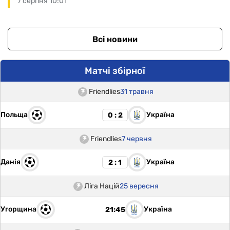
7 серпня 10:01
Всі новини
Матчі збірної
Friendlies
31 травня
Польща
Україна
0 : 2
Friendlies
7 червня
Данія
Україна
2 : 1
Ліга Націй
25 вересня
Угорщина
Україна
21:45