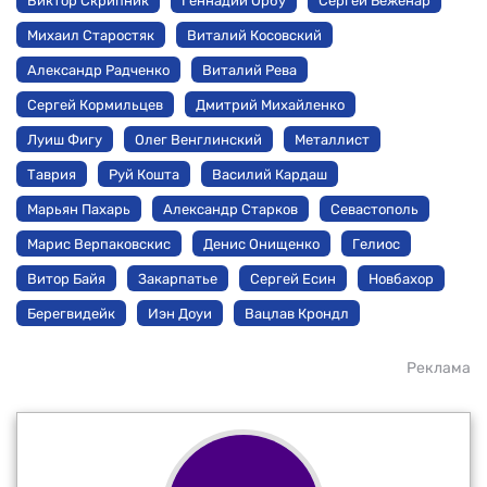
Виктор Скрипник
Геннадий Орбу
Сергей Беженар
Михаил Старостяк
Виталий Косовский
Александр Радченко
Виталий Рева
Сергей Кормильцев
Дмитрий Михайленко
Луиш Фигу
Олег Венглинский
Металлист
Таврия
Руй Кошта
Василий Кардаш
Марьян Пахарь
Александр Старков
Севастополь
Марис Верпаковскис
Денис Онищенко
Гелиос
Витор Байя
Закарпатье
Сергей Есин
Новбахор
Берегвидейк
Иэн Доуи
Вацлав Крондл
Реклама