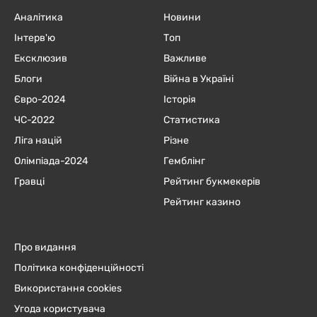
Аналітика
Новини
Інтерв'ю
Топ
Ексклюзив
Важливе
Блоги
Війна в Україні
Євро-2024
Історія
ЧC-2022
Статистика
Ліга націй
Різне
Олімпіада-2024
Гемблінг
Гравці
Рейтинг букмекерів
Рейтинг казино
Про видання
Політика конфіденційності
Використання cookies
Угода користувача