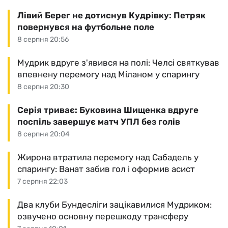
Лівий Берег не дотиснув Кудрівку: Петряк
повернувся на футбольне поле
8 серпня 20:56
Мудрик вдруге з'явився на полі: Челсі святкував
впевнену перемогу над Міланом у спарингу
8 серпня 20:30
Серія триває: Буковина Шищенка вдруге
поспіль завершує матч УПЛ без голів
8 серпня 20:04
Жирона втратила перемогу над Сабадель у
спарингу: Ванат забив гол і оформив асист
7 серпня 22:03
Два клуби Бундесліги зацікавилися Мудриком:
озвучено основну перешкоду трансферу