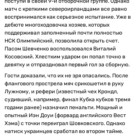
поступи в своей 9-й отборочной группе. Однако
матч с крепкими североирландцами все равно
воспринимался как серьезное испытание.
Уже в
дебюте многоходовочка хозяев, которых
поддерживал заполненный почти полностью
НСК Олимпийский, позволила открыть счет.
Пасом Шевченко воспользовался Виталий
Косовский. Хлестким ударом он попал точно в
девятку и отпраздновал первый гол за сборную.
Гости доказали, что их не зря опасались. После
флангового прострела мяч срикошетил в руку
Лужному, и рефери (известный чех Крондл,
судивший, например, финал Кубка кубков тремя
годами ранее) назначил пенальти. Мощный и
опытный Иэн Доуи (форвард английского Вест
Хэма) с точки переиграл Шовковского. Однако
натиск украинцев сработал во втором тайме.