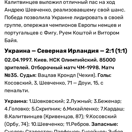
Калитвинцев выложил отличный пас на ход
Андрею Шевченко, реализовавшему свой шанс.
Победа позволила Украине лидировать в своей
группе, опережая чемпионов Европы немцев и
португальцев с Фигу, Руем Коштой и Витором
Байя.
Украина
—
Северная Ирландия
—
2:1 (1:1)
02.04.1997. Киев. НСК Олимпийский. 85000
зрителей. Отборочный матч ЧМ-1998. Матч
№35.
Судья:
Вацлав Крондл (Чехия).
Голы:
Косовский, 3, Шевченко, 71 — Доуи, 15, с
пенальти.
Украина:
1.Шовковский; 2.Лужный; 3.Беженар;
4.Головко; 5.Скрипник; 6.Михайленко; 7.Кардаш;
8.Калитвинцев (Кривенцов, 87); 9.Косовский
(Орбу, 74); 10.Шевченко; 11.Ребров.
Запасные:
Суслов; Старостяк; Парфенов; Гусейнов; Зубов.