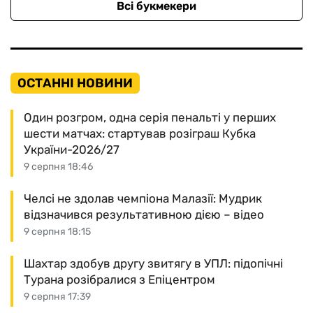
Всі букмекери
ОСТАННІ НОВИНИ
Один розгром, одна серія пенальті у перших
шести матчах: стартував розіграш Кубка
України-2026/27
9 серпня 18:46
Челсі не здолав чемпіона Малазії: Мудрик
відзначився результативною дією – відео
9 серпня 18:15
Шахтар здобув другу звитягу в УПЛ: підопічні
Турана розібралися з Епіцентром
9 серпня 17:39