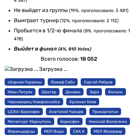
4 387)
Не выйдет из группы
(19%, проголосовало: 3 481)
Выиграет турнир
(12%, проголосовало: 2 112)
Пробьется в 1/2-ю финала
(8%, проголосовало: 1
478)
Выйдет в финал
(4%, 810 Votes)
Всего голосов:
18 052
Загрузка ...
сборная Украины
Йожеф Сабо
Сергей Ребров
Иван Петряк
Шахтер
Динамо
Заря
Волынь
Черноморец Новороссийск
Арсенал Киев
ЦСКА-Борисфен
Анатолий Чанцев
Прикарпатье
Металлург Мариуполь
Борисфен
Николай Волосянко
Ференцварош
МОЛ Види
СКА К
МОЛ Фехервар