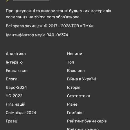
При цитуванні та використанні будь-яких матеріалів
посилання на zbirna.com обов'язкове
Всі права захищені © 2017 - 2026 ТОВ «ПМХ»
Ідентифікатор медіа R40-06374
Аналітика
Новини
Інтерв'ю
Топ
Ексклюзив
Важливе
Блоги
Війна в Україні
Євро-2024
Історія
ЧC-2022
Статистика
Ліга націй
Різне
Олімпіада-2024
Гемблінг
Гравці
Рейтинг букмекерів
Рейтинг казино