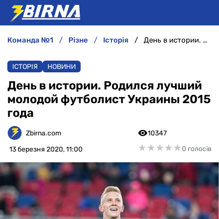
команда №1
різне
історія
День в истории. Родился лучший молодой футболист Украины 2015 года
НОВИНИ
ІСТОРІЯ
НОВИНИ
АНАЛІТИКА
День в истории. Родился лучший
молодой футболист Украины 2015
ІНТЕРВ'Ю
года
РІЗНЕ
Zbirna.com
10347
★
★
★
★
★
★
★
★
★
★
0 голосів
13 березня 2020, 11:00
БУКМЕКЕРИ