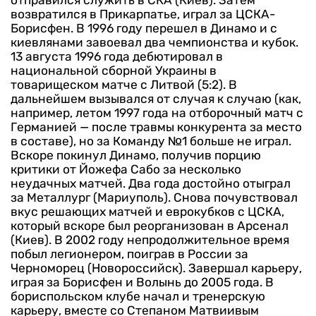
отправился служить в СКА (Киев). Затем
возвратился в Прикарпатье, играл за ЦСКА-
Борисфен. В 1996 году перешел в Динамо и с
киевлянами завоевал два чемпионства и кубок.
13 августа 1996 года дебютировал в
национальной сборной Украины в
товарищеском матче с Литвой (5:2). В
дальнейшем вызывался от случая к случаю (как,
например, летом 1997 года на отборочный матч с
Германией — после травмы конкурента за место
в составе), но за Команду №1 больше не играл.
Вскоре покинул Динамо, получив порцию
критики от Йожефа Сабо за несколько
неудачных матчей. Два года достойно отыграл
за Металлург (Мариуполь). Снова почувствовал
вкус решающих матчей и еврокубков с ЦСКА,
который вскоре был реорганизован в Арсенал
(Киев). В 2002 году непродолжительное время
побыл легионером, поиграв в России за
Черноморец (Новороссийск). Завершал карьеру,
играя за Борисфен и Волынь до 2005 года.
В
бориспольском клубе начал и тренерскую
карьеру, вместе со Степаном Матвиивым