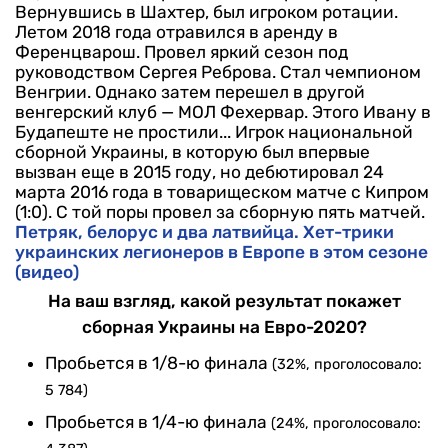
Вернувшись в Шахтер, был игроком ротации.
Летом 2018 года отравился в аренду в
Ференцварош. Провел яркий сезон под
руководством Сергея Реброва. Стал чемпионом
Венгрии. Однако затем перешел в другой
венгерский клуб — МОЛ Фехервар. Этого Ивану в
Будапеште не простили...
Игрок национальной
сборной Украины, в которую был впервые
вызван еще в 2015 году, но дебютировал 24
марта 2016 года в товарищеском матче с Кипром
(1:0). С той поры провел за сборную пять матчей.
Петряк, белорус и два латвийца. Хет-трики
украинских легионеров в Европе в этом сезоне
(видео)
На ваш взгляд, какой результат покажет
сборная Украины на Евро-2020?
Пробьется в 1/8-ю финала
(32%, проголосовало:
5 784)
Пробьется в 1/4-ю финала
(24%, проголосовало: