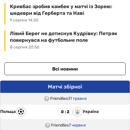
Кривбас зробив камбек у матчі із Зорею:
шедеври від Герберта та Наві
9 серпня 14:50
Лівий Берег не дотиснув Кудрівку: Петряк
повернувся на футбольне поле
8 серпня 20:56
Всі новини
Матчі збірної
Friendlies
31 травня
Польща
Україна
0 : 2
Friendlies
7 червня