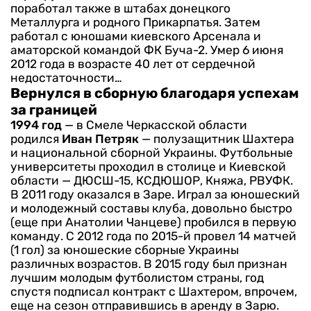
поработал также в штабах донецкого
Металлурга и родного Прикарпатья. Затем
работал с юношами киевского Арсенала и
аматорской командой ФК Буча-2. Умер 6 июня
2012 года в возрасте 40 лет от сердечной
недостаточности…
Вернулся в сборную благодаря успехам
за границей
1994 год
— в Смеле Черкасской области
родился
Иван Петряк
— полузащитник Шахтера
и национальной сборной Украины.
Футбольные
университеты проходил в столице и Киевской
области — ДЮСШ-15, КСДЮШОР, Княжа, РВУФК.
В 2011 году оказался в Заре. Играл за юношеский
и молодежный составы клуба, довольно быстро
(еще при Анатолии Чанцеве) пробился в первую
команду. С 2012 года по 2015-й провел 14 матчей
(1 гол) за юношеские сборные Украины
различных возрастов.
В 2015 году был признан
лучшим молодым футболистом страны, год
спустя подписал контракт с Шахтером, впрочем,
еще на сезон отправившись в аренду в Зарю.